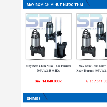
MÁY BƠM CHÌM HÚT NƯỚC THẢI
Máy Bơm Chìm Nước Thải Tsurumi
Máy Bơm Chìm Nước 
50PUW2.4S 0.4Kw
Xoáy Tsurumi 40PUW2.1
Giá : 14.040.000 đ
Giá : 7.511.0
SHIMGE