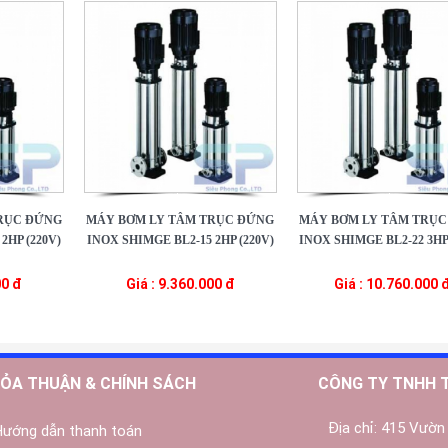
RỤC ĐỨNG
MÁY BƠM LY TÂM TRỤC ĐỨNG
MÁY BƠM LY TÂM TRỤC
2HP (220V)
INOX SHIMGE BL2-15 2HP (220V)
INOX SHIMGE BL2-22 3HP 
00 đ
Giá : 9.360.000 đ
Giá : 10.760.000 
ỎA THUẬN & CHÍNH SÁCH
CÔNG TY TNHH 
Địa chỉ:
415 Vườn 
Hướng dẫn thanh toán