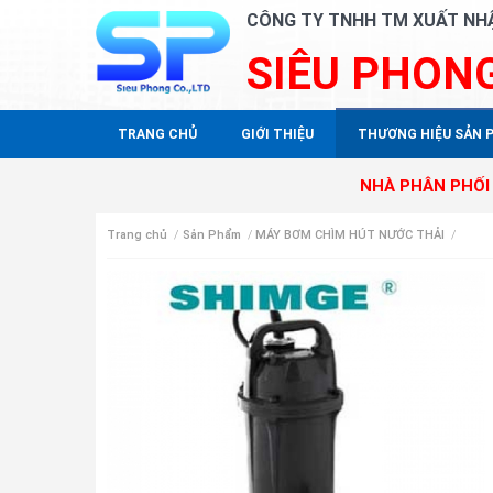
CÔNG TY TNHH TM XUẤT NH
SIÊU PHON
TRANG CHỦ
GIỚI THIỆU
THƯƠNG HIỆU SẢN 
NHÀ PHÂN PHỐI ĐỘC QUYỀN
Trang chủ
/
Sản Phẩm
/
MÁY BƠM CHÌM HÚT NƯỚC THẢI
/