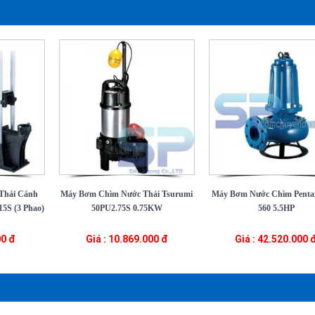
Thải Cánh
Máy Bơm Chìm Nước Thải Tsurumi
Máy Bơm Nước Chìm Pent
5S (3 Phao)
50PU2.75S 0.75KW
560 5.5HP
00 đ
Giá : 10.869.000 đ
Giá : 42.520.000 