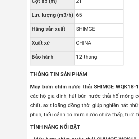
Cột áp (m)
21
Lưu lượng (m3/h)
65
Hãng sản xuất
SHIMGE
Xuất xứ
CHINA
Bảo hành
12 tháng
THÔNG TIN SẢN PHẨM
Máy bơm chìm nước thải SHIMGE WQK18-1
các hộ gia đình, hút bùn nước thải hố móng cô
chất, axit loãng đồng thời giúp nghiền nát nh
phun, tiểu cảnh có mực nước chứa thấp, tưới ti
TÍNH NĂNG NỔI BẬT