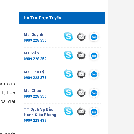
Hỗ Trợ Trực Tuyến
Ms. Quỳnh
0909 228 356
Ms. Vân
0909 228 359
Ms. Thu Lý
0909 228 373
ập cho
Ms. Châu
nh, hóa
0909 228 350
cá, đài
TT Dịch Vụ Bảo
Hành Siêu Phong
0909 228 435