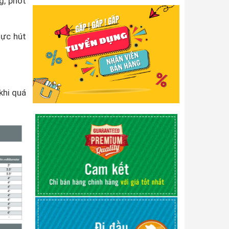
, phốt
lực hút
khi quá