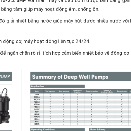
15-2.2 3HP
với thân máy và đầu bơm được làm bằng gang
 bằng tâm giúp máy hoạt động êm, chống ồn.
ộ giải nhiệt bằng nước giúp máy hút được nhiều nước với 
ền động cơ, máy hoạt động liên tục 24/24.
để ngăn chặn rò rỉ, tích hợp cảm biến nhiệt bảo vệ đông cơ 