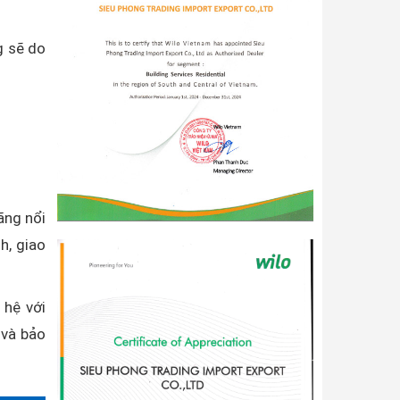
g sẽ do
ãng nổi
h, giao
 hệ với
 và bảo