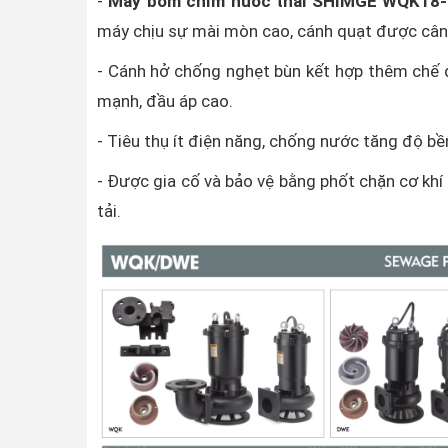
-
Máy bơm chìm nước thải SHIMGE WQK18-
máy chịu sự mài mòn cao, cánh quạt được cân
- Cánh hở chống nghẹt bùn kết hợp thêm chế đ
mạnh, đầu áp cao.
- Tiêu thụ ít điện năng, chống nước tăng độ b
- Được gia cố và bảo vệ bằng phốt chặn cơ khí 
tải.