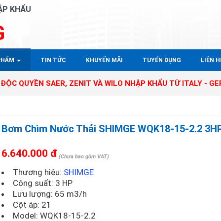
ẬP KHẨU
G
PHẨM
TIN TỨC
KHUYẾN MÃI
TUYỂN DỤNG
LIÊN HÊ
 SAER, ZENIT VÀ WILO NHẬP KHẨU TỪ ITALY - GERMANY TẠ
Bơm Chìm Nước Thải SHIMGE WQK18-15-2.2 3H
6.640.000 đ
(Chưa bao gồm VAT)
Thương hiệu:
SHIMGE
Công suất: 3 HP
Lưu lượng: 65 m3/h
Cột áp: 21
Model:
WQK18-15-2.2