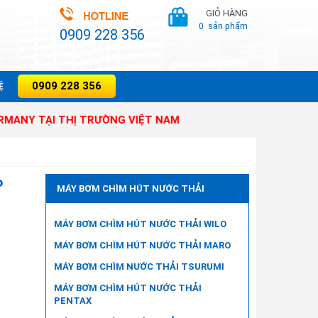
GIỎ HÀNG
0
sản phẩm
0909 228 356
0909 228 356
̣
I THỊ TRƯỜNG VIỆT NAM
P
MÁY BƠM CHÌM HÚT NƯỚC THẢI
MÁY BƠM CHÌM HÚT NƯỚC THẢI WILO
MÁY BƠM CHÌM HÚT NƯỚC THẢI MARO
MÁY BƠM CHÌM NƯỚC THẢI TSURUMI
MÁY BƠM CHÌM HÚT NƯỚC THẢI
PENTAX