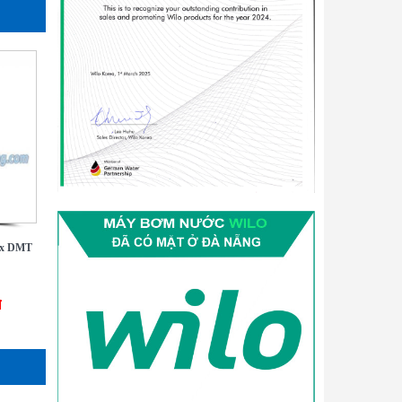
ax DMT
đ