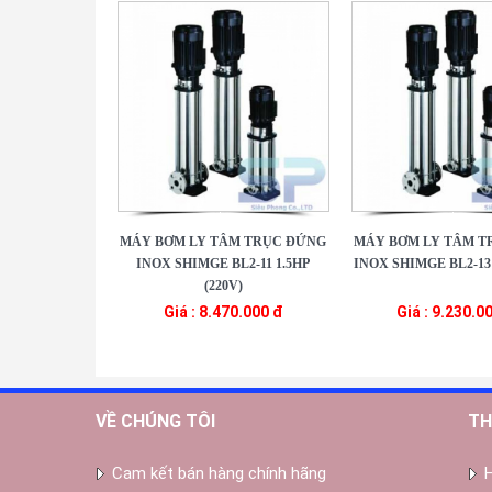
MÁY BƠM LY TÂM TRỤC ĐỨNG
MÁY BƠM LY TÂM T
INOX SHIMGE BL2-11 1.5HP
INOX SHIMGE BL2-13 
(220V)
Giá : 8.470.000 đ
Giá : 9.230.0
VỀ CHÚNG TÔI
TH
Cam kết bán hàng chính hãng