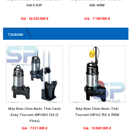
560 5.5HP
60G 400W
Giá : 42.520.000 đ
Giá : 7.140.000 đ
TSURUMI
Máy Bơm Chìm Nước Thải Cánh
Máy Bơm Chìm Nước Thải
Xoáy Tsurumi 40PUW2.15S (3
Tsurumi 50PU2.75S 0.75KW
Phao)
Giá : 7.511.000 đ
Giá : 10.869.000 đ