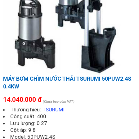
MÁY BƠM CHÌM NƯỚC THẢI TSURUMI 50PUW2.4S
0.4KW
14.040.000 đ
(Chưa bao gồm VAT)
Thương hiệu:
TSURUMI
Công suất: 400
Lưu lượng: 0.27
Cột áp: 9.8
Model:
50PUW2.4S