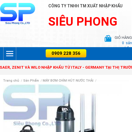
CÔNG TY TNHH TM XUẤT NHẬP KHẨU
SIÊU PHONG
GIỎ HÀNG
0
sản
phẩm
ZENIT VÀ WILO NHẬP KHẨU TỪ ITALY - GERMANY TẠI THỊ TRƯỜNG VI
Trang chủ
/
Sản Phẩm
/
MÁY BƠM CHÌM HÚT NƯỚC THẢI
/