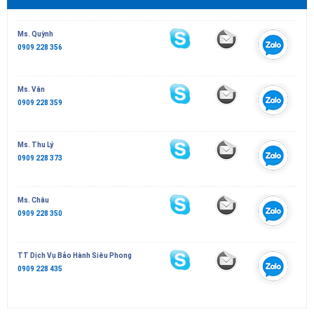
Ms. Quỳnh
0909 228 356
Ms. Vân
0909 228 359
Ms. Thu Lý
0909 228 373
Ms. Châu
0909 228 350
TT Dịch Vụ Bảo Hành Siêu Phong
0909 228 435