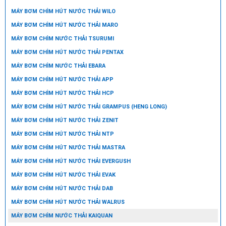
MÁY BƠM CHÌM HÚT NƯỚC THẢI WILO
MÁY BƠM CHÌM HÚT NƯỚC THẢI MARO
MÁY BƠM CHÌM NƯỚC THẢI TSURUMI
MÁY BƠM CHÌM HÚT NƯỚC THẢI PENTAX
MÁY BƠM CHÌM NƯỚC THẢI EBARA
MÁY BƠM CHÌM HÚT NƯỚC THẢI APP
MÁY BƠM CHÌM HÚT NƯỚC THẢI HCP
MÁY BƠM CHÌM HÚT NƯỚC THẢI GRAMPUS (HENG LONG)
MÁY BƠM CHÌM HÚT NƯỚC THẢI ZENIT
MÁY BƠM CHÌM HÚT NƯỚC THẢI NTP
MÁY BƠM CHÌM HÚT NƯỚC THẢI MASTRA
MÁY BƠM CHÌM HÚT NƯỚC THẢI EVERGUSH
MÁY BƠM CHÌM HÚT NƯỚC THẢI EVAK
MÁY BƠM CHÌM HÚT NƯỚC THẢI DAB
MÁY BƠM CHÌM HÚT NƯỚC THẢI WALRUS
MÁY BƠM CHÌM NƯỚC THẢI KAIQUAN