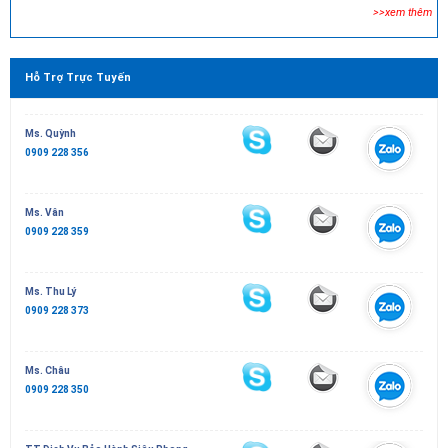
>>xem thêm
Hỗ Trợ Trực Tuyến
Ms. Quỳnh
0909 228 356
Ms. Vân
0909 228 359
Ms. Thu Lý
0909 228 373
Ms. Châu
0909 228 350