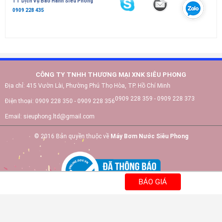
TT Dịch Vụ Bảo Hành Siêu Phong
0909 228 435
CÔNG TY TNHH THƯƠNG MẠI XNK SIÊU PHONG
Địa chỉ:
415 Vườn Lài, Phường Phú Thọ Hòa, TP. Hồ Chí Minh
0909 228 359 - 0909 228 373
Điện thoại:
0909 228 350 - 0909 228 356
Email:
sieuphong.ltd@gmail.com
© 2016 Bản quyền thuộc về
Máy Bơm Nước Siêu Phong
BÁO GIÁ
Số giấy phép ĐKKD: 0309116497 - Ngày cấp: 24/07/2009 - Nơi Cấp: Sở Kế
Hoạch Và Đầu Tư TP.HCM