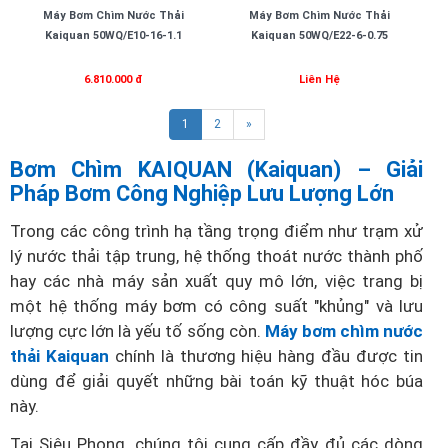
Máy Bơm Chìm Nước Thải
Máy Bơm Chìm Nước Thải
Kaiquan 50WQ/E10-16-1.1
Kaiquan 50WQ/E22-6-0.75
6.810.000 đ
Liên Hệ
(current)
1
2
»
Bơm Chìm KAIQUAN (Kaiquan) – Giải
Pháp Bơm Công Nghiệp Lưu Lượng Lớn
Trong các công trình hạ tầng trọng điểm như trạm xử
lý nước thải tập trung, hệ thống thoát nước thành phố
hay các nhà máy sản xuất quy mô lớn, việc trang bị
một hệ thống máy bơm có công suất "khủng" và lưu
lượng cực lớn là yếu tố sống còn.
Máy bơm chìm nước
thải Kaiquan
chính là thương hiệu hàng đầu được tin
dùng để giải quyết những bài toán kỹ thuật hóc búa
này.
Tại Siêu Phong, chúng tôi cung cấp đầy đủ các dòng