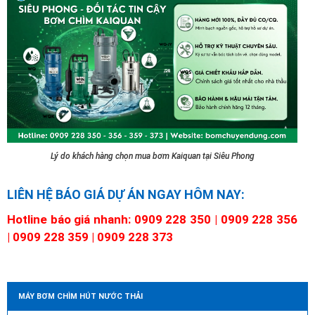
Lý do khách hàng chọn mua bơm Kaiquan tại Siêu Phong
LIÊN HỆ BÁO GIÁ DỰ ÁN NGAY HÔM NAY:
Hotline báo giá nhanh: 0909 228 350 | 0909 228 356
| 0909 228 359 | 0909 228 373
MÁY BƠM CHÌM HÚT NƯỚC THẢI