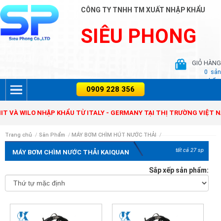
CÔNG TY TNHH TM XUẤT NHẬP KHẨU
SIÊU PHONG
GIỎ HÀNG
0
sản
phẩm
R, ZENIT VÀ WILO NHẬP KHẨU TỪ ITALY - GERMANY TẠI THỊ TRƯỜNG
Trang chủ
/
Sản Phẩm
/
MÁY BƠM CHÌM HÚT NƯỚC THẢI
/
tất cả 27 sp
MÁY BƠM CHÌM NƯỚC THẢI KAIQUAN
Sắp xếp sản phẩm: