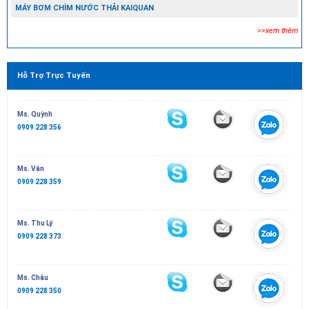
MÁY BƠM CHÌM NƯỚC THẢI KAIQUAN
>>xem thêm
Hỗ Trợ Trực Tuyến
Ms. Quỳnh
0909 228 356
Ms. Vân
0909 228 359
Ms. Thu Lý
0909 228 373
Ms. Châu
0909 228 350