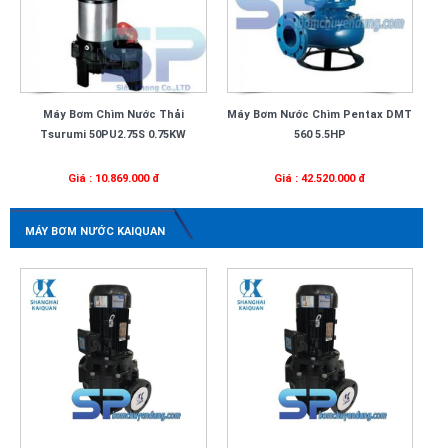
Máy Bơm Chìm Nước Thải
Máy Bơm Nước Chìm Pentax DMT
Tsurumi 50PU2.75S 0.75KW
560 5.5HP
Giá : 10.869.000 đ
Giá : 42.520.000 đ
MÁY BƠM NƯỚC KAIQUAN