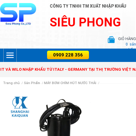
CÔNG TY TNHH TM XUẤT NHẬP KHẨU
SIÊU PHONG
GIỎ HÀNG
0
sản
phẩm
IT VÀ WILO NHẬP KHẨU TỪ ITALY - GERMANY TẠI THỊ TRƯỜNG VIỆT 
Trang chủ
/
Sản Phẩm
/
MÁY BƠM CHÌM HÚT NƯỚC THẢI
/