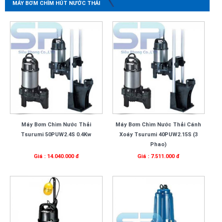
MÁY BƠM CHÌM HÚT NƯỚC THẢI
Máy Bơm Chìm Nước Thải
Máy Bơm Chìm Nước Thải Cánh
Tsurumi 50PUW2.4S 0.4Kw
Xoáy Tsurumi 40PUW2.15S (3
Phao)
Giá : 14.040.000 đ
Giá : 7.511.000 đ