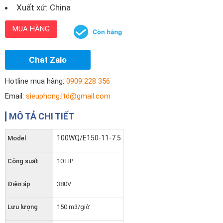
Xuất xứ: China
MUA HÀNG
Chat Zalo
Hotline mua hàng:
0909 228 356
Email:
sieuphong.ltd@gmail.com
MÔ TẢ CHI TIẾT
100WQ/E150-11-7.5
Model
Công suất
10 HP
Điện áp
380V
Lưu lượng
150 m3/giờ