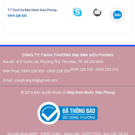
TT Dịch Vụ Bảo Hành Siêu Phong
0909 228 435
CÔNG TY TNHH THƯƠNG MẠI XNK SIÊU PHONG
Địa chỉ:
415 Vườn Lài, Phường Phú Thọ Hòa, TP. Hồ Chí Minh
0909 228 359 - 0909 228 373
Điện thoại:
0909 228 350 - 0909 228 356
Email:
sieuphong.ltd@gmail.com
© 2016 Bản quyền thuộc về
Máy Bơm Nước Siêu Phong
Số giấy phép ĐKKD: 0309116497 - Ngày cấp: 24/07/2009 - Nơi Cấp: Sở Kế