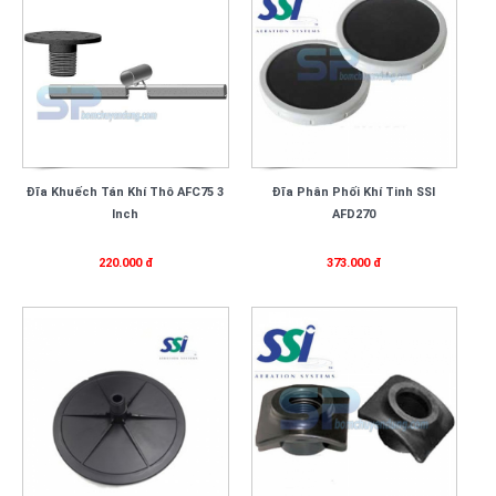
Đĩa Khuếch Tán Khí Thô AFC75 3
Đĩa Phân Phối Khí Tinh SSI
Inch
AFD270
220.000 đ
373.000 đ