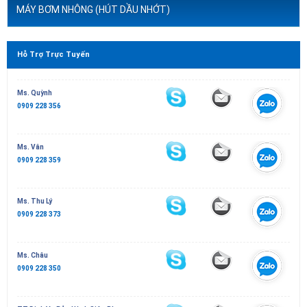
MÁY BƠM NHÔNG (HÚT DẦU NHỚT)
Hỗ Trợ Trực Tuyến
Ms. Quỳnh
0909 228 356
Ms. Vân
0909 228 359
Ms. Thu Lý
0909 228 373
Ms. Châu
0909 228 350