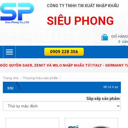
CÔNG TY TNHH TM XUẤT NHẬP KHẨU
SIÊU PHONG
GIỎ HÀNG
0
sản
phẩm
C QUYỀN SAER, ZENIT VÀ WILO NHẬP KHẨU TỪ ITALY - GERMANY TẠI
Trang chủ
/
Thương hiệu sản phẩm
/
tất cả 4 sp
SSI
Sắp xếp sản phẩm: