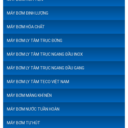
MÁY BƠM ĐỊNH LƯỢNG
MÁY BƠM HÓA CHẤT
MÁY BƠM LY TÂM TRỤC ĐỨNG
MÁY BƠM LY TÂM TRỤC NGANG ĐẦU INOX
MÁY BƠM LY TÂM TRỤC NGANG ĐẦU GANG
MÁY BƠM LY TÂM TECO VIỆT NAM
MÁY BƠM MÀNG KHÍ NÉN
MÁY BƠM NƯỚC TUẦN HOÀN
MÁY BƠM TỰ HÚT