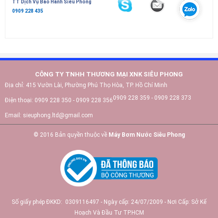
TT Dịch Vụ Bảo Hành Siêu Phong
0909 228 435
CÔNG TY TNHH THƯƠNG MẠI XNK SIÊU PHONG
Địa chỉ:
415 Vườn Lài, Phường Phú Thọ Hòa, TP. Hồ Chí Minh
0909 228 359 - 0909 228 373
Điện thoại:
0909 228 350 - 0909 228 356
Email:
sieuphong.ltd@gmail.com
© 2016 Bản quyền thuộc về
Máy Bơm Nước Siêu Phong
Số giấy phép ĐKKD: 0309116497 - Ngày cấp: 24/07/2009 - Nơi Cấp: Sở Kế
Hoạch Và Đầu Tư TP.HCM