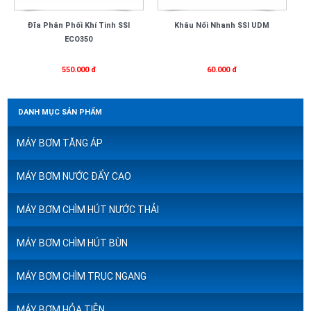
Đĩa Phân Phối Khí Tinh SSI
Khâu Nối Nhanh SSI UDM
ECO350
550.000 đ
60.000 đ
DANH MỤC SẢN PHẨM
MÁY BƠM TĂNG ÁP
MÁY BƠM NƯỚC ĐẨY CAO
MÁY BƠM CHÌM HÚT NƯỚC THẢI
MÁY BƠM CHÌM HÚT BÙN
MÁY BƠM CHÌM TRỤC NGANG
MÁY BƠM HỎA TIỄN