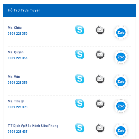
Hỗ Trợ Trực Tuyến
Ms. Châu
0909 228 350
Ms. Quỳnh
0909 228 356
Ms. Vân
0909 228 359
Ms. Thu Lý
0909 228 373
TT Dịch Vụ Bảo Hành Siêu Phong
0909 228 435