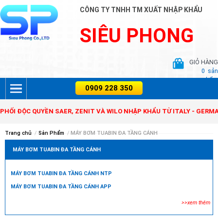
CÔNG TY TNHH TM XUẤT NHẬP KHẨU
SIÊU PHONG
GIỎ HÀNG
0
sản
phẩm
HỐI ĐỘC QUYỀN SAER, ZENIT VÀ WILO NHẬP KHẨU TỪ ITALY - GERMA
Trang chủ
/
Sản Phẩm
/
MÁY BƠM TUABIN ĐA TẦNG CÁNH
MÁY BƠM TUABIN ĐA TẦNG CÁNH
MÁY BƠM TUABIN ĐA TẦNG CÁNH NTP
MÁY BƠM TUABIN ĐA TẦNG CÁNH APP
>>xem thêm