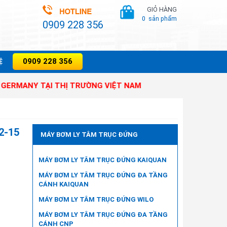
GIỎ HÀNG
0
sản phẩm
0909 228 356
0909 228 356
̣
 TẠI THỊ TRƯỜNG VIỆT NAM
2-15
MÁY BƠM LY TÂM TRỤC ĐỨNG
MÁY BƠM LY TÂM TRỤC ĐỨNG KAIQUAN
MÁY BƠM LY TÂM TRỤC ĐỨNG ĐA TẦNG
CÁNH KAIQUAN
MÁY BƠM LY TÂM TRỤC ĐỨNG WILO
MÁY BƠM LY TÂM TRỤC ĐỨNG ĐA TẦNG
CÁNH CNP