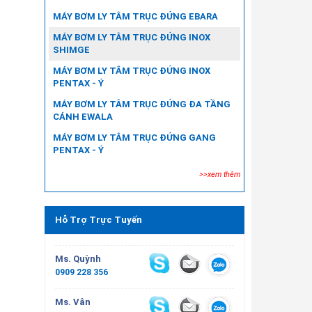
MÁY BƠM LY TÂM TRỤC ĐỨNG EBARA
MÁY BƠM LY TÂM TRỤC ĐỨNG INOX
SHIMGE
MÁY BƠM LY TÂM TRỤC ĐỨNG INOX
PENTAX - Ý
MÁY BƠM LY TÂM TRỤC ĐỨNG ĐA TẦNG
CÁNH EWALA
MÁY BƠM LY TÂM TRỤC ĐỨNG GANG
PENTAX - Ý
>>xem thêm
Hỗ Trợ Trực Tuyến
Ms. Quỳnh
0909 228 356
Ms. Vân