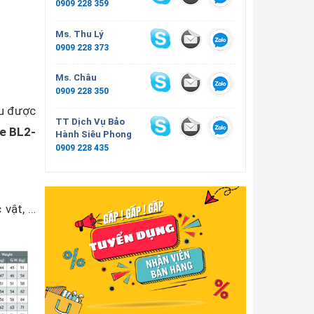
0909 228 359
Ms. Thu Lý
0909 228 373
Ms. Châu
0909 228 350
ịu được
TT Dịch Vụ Bảo
e BL2-
Hành Siêu Phong
0909 228 435
 vật, …