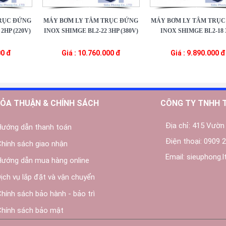
RỤC ĐỨNG
MÁY BƠM LY TÂM TRỤC ĐỨNG
MÁY BƠM LY TÂM TRỤC
2HP (220V)
INOX SHIMGE BL2-22 3HP (380V)
INOX SHIMGE BL2-18 
00 đ
Giá : 10.760.000 đ
Giá : 9.890.000 đ
ỎA THUẬN & CHÍNH SÁCH
CÔNG TY TNHH 
Địa chỉ:
415 Vườn 
Hướng dẫn thanh toán
Điện thoại:
0909 2
Chính sách giao nhận
Email:
sieuphong.
Hướng dẫn mua hàng online
Dịch vụ lắp đặt và vận chuyển
Chính sách bảo hành - bảo trì
Chính sách bảo mật