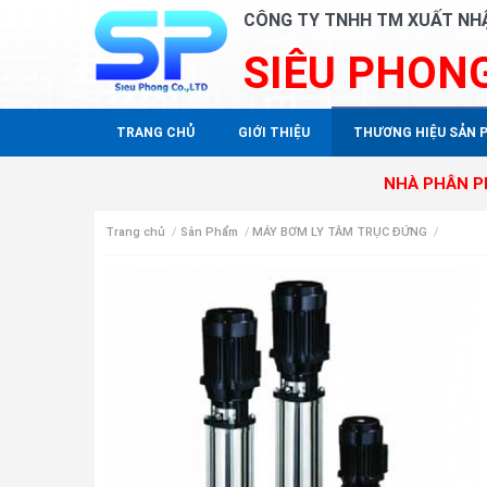
CÔNG TY TNHH TM XUẤT NH
SIÊU PHON
TRANG CHỦ
GIỚI THIỆU
THƯƠNG HIỆU SẢN 
NHÀ PHÂN PHỐI ĐỘC Q
Trang chủ
/
Sản Phẩm
/
MÁY BƠM LY TÂM TRỤC ĐỨNG
/