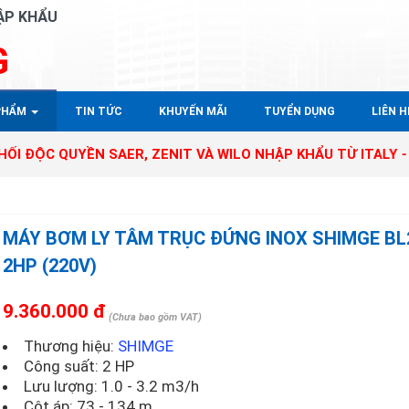
ẬP KHẨU
G
PHẨM
TIN TỨC
KHUYẾN MÃI
TUYỂN DỤNG
LIÊN HÊ
UYỀN SAER, ZENIT VÀ WILO NHẬP KHẨU TỪ ITALY - GERMANY
MÁY BƠM LY TÂM TRỤC ĐỨNG INOX SHIMGE BL
2HP (220V)
9.360.000 đ
(Chưa bao gồm VAT)
Thương hiệu:
SHIMGE
Công suất: 2 HP
Lưu lượng: 1.0 - 3.2 m3/h
Cột áp: 73 - 134 m