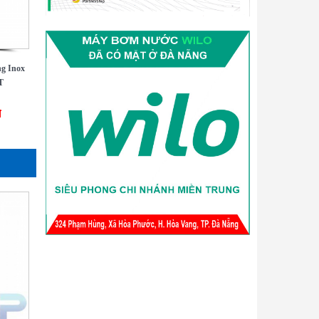
g Inox
T
đ