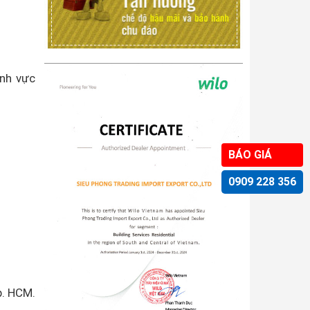
ĩnh vực
BÁO GIÁ
0909 228 356
p. HCM.