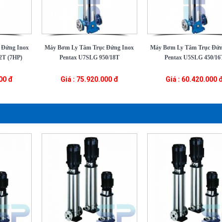
 Đứng Inox
Máy Bơm Ly Tâm Trục Đứng Inox
Máy Bơm Ly Tâm Trục Đứn
2T (7HP)
Pentax U7SLG 950/18T
Pentax U5SLG 450/16
000 đ
Giá : 75.920.000 đ
Giá : 60.420.000 