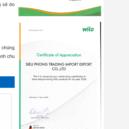
g sẽ do
i chúng
ành chu