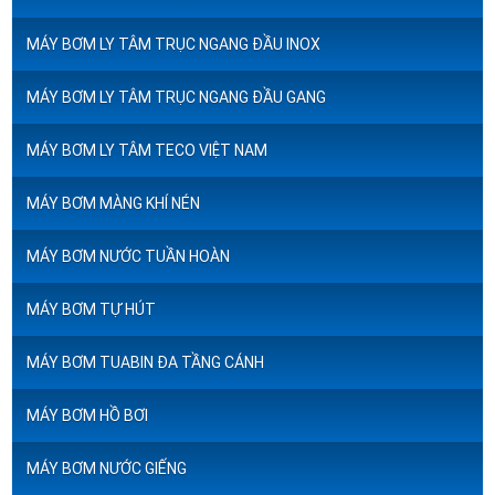
MÁY BƠM LY TÂM TRỤC NGANG ĐẦU INOX
MÁY BƠM LY TÂM TRỤC NGANG ĐẦU GANG
MÁY BƠM LY TÂM TECO VIỆT NAM
MÁY BƠM MÀNG KHÍ NÉN
MÁY BƠM NƯỚC TUẦN HOÀN
MÁY BƠM TỰ HÚT
MÁY BƠM TUABIN ĐA TẦNG CÁNH
MÁY BƠM HỒ BƠI
MÁY BƠM NƯỚC GIẾNG