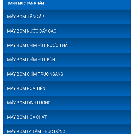
DANH MỤC SẢN PHẨM
MÁY BƠM TĂNG ÁP
MÁY BƠM NƯỚC ĐẨY CAO
MÁY BƠM CHÌM HÚT NƯỚC THẢI
MÁY BƠM CHÌM HÚT BÙN
MÁY BƠM CHÌM TRỤC NGANG
MÁY BƠM HỎA TIỄN
MÁY BƠM ĐỊNH LƯỢNG
MÁY BƠM HÓA CHẤT
MÁY BƠM LY TÂM TRỤC ĐỨNG