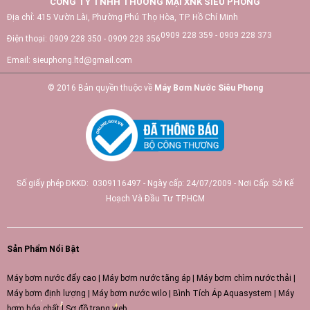
CÔNG TY TNHH THƯƠNG MẠI XNK SIÊU PHONG
Địa chỉ:
415 Vườn Lài, Phường Phú Thọ Hòa, TP. Hồ Chí Minh
0909 228 359 - 0909 228 373
Điện thoại:
0909 228 350 - 0909 228 356
Email:
sieuphong.ltd@gmail.com
© 2016 Bản quyền thuộc về
Máy Bơm Nước Siêu Phong
Số giấy phép ĐKKD: 0309116497 - Ngày cấp: 24/07/2009 - Nơi Cấp: Sở Kế
Hoạch Và Đầu Tư TP.HCM
Sản Phẩm Nổi Bật
Máy bơm nước đẩy cao
|
Máy bơm nước tăng áp
|
Máy bơm chìm nước thải
|
Máy bơm định lượng
|
Máy bơm nước wilo
|
Bình Tích Áp Aquasystem
|
Máy
bơm hóa chất
|
Sơ đồ trang web