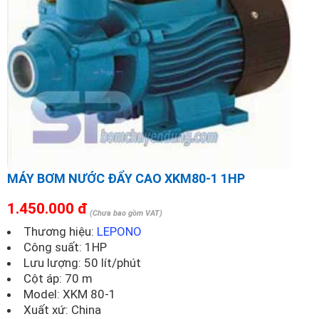
MÁY BƠM NƯỚC ĐẨY CAO XKM80-1 1HP
1.450.000 đ
(Chưa bao gồm VAT)
Thương hiệu:
LEPONO
Công suất: 1HP
Lưu lượng: 50 lít/phút
Cột áp: 70 m
Model:
XKM 80-1
Xuất xứ: China