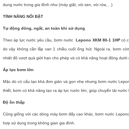
dụng nước trong gia đình như (máy giặt, vòi sen, vòi rửa,…)
TÍNH NĂNG NỔI BẬT
Tự động đóng, ngắt, an toàn khi sử dụng
Theo áp lực nước yêu cầu, bơm nước
Lepono XKM 80-1 1HP
có c
do vậy không cần lắp van 1 chiều cuối ống hút. Ngoài ra, bơm còn 
nhiệt độ vượt quá giới hạn cho phép và có khả năng hoạt động dưới 
Áp lực bơm lớn
Mặc dù có cấu tạo khá đơn giản và gọn nhẹ nhưng bơm nước Lepon
thiết, bơm có khả năng tạo ra áp lực nước lớn, giúp chuyển tải nước
Độ ồn thấp
Cũng giống với các dòng máy bơm đẩy cao khác, bơm nước Lepono đư
hợp sử dụng trong không gian gia đình.