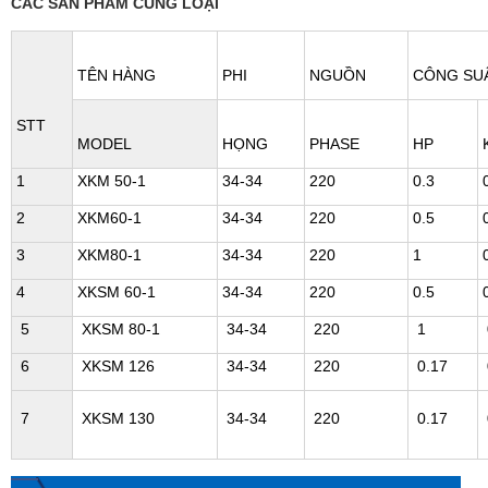
CÁC SẢN PHẨM CÙNG LOẠI
TÊN HÀNG
PHI
NGUỒN
CÔNG SU
STT
MODEL
HỌNG
PHASE
HP
1
XKM 50-1
34-34
220
0.3
2
XKM60-1
34-34
220
0.5
3
XKM80-1
34-34
220
1
4
XKSM 60-1
34-34
220
0.5
5
XKSM 80-1
34-34
220
1
6
XKSM 126
34-34
220
0.17
7
XKSM 130
34-34
220
0.17