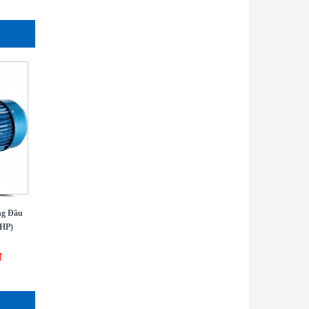
ng Đầu
3HP)
đ