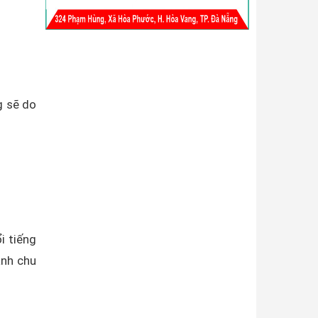
g sẽ do
i tiếng
ành chu