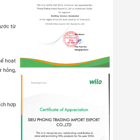
nước từ
hể hoạt
ư hỏng,
ích hợp