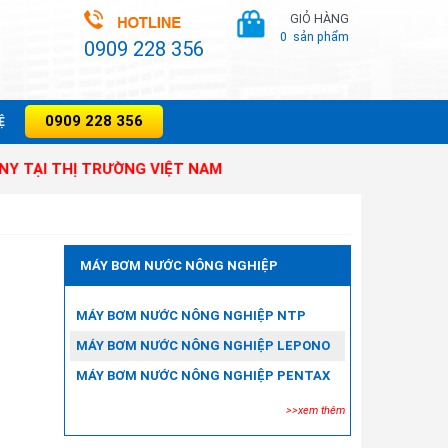
GIỎ HÀNG
0
sản phẩm
0909 228 356
0909 228 356
̣
Ị TRƯỜNG VIỆT NAM
MÁY BƠM NƯỚC NÔNG NGHIỆP
MÁY BƠM NƯỚC NÔNG NGHIỆP NTP
MÁY BƠM NƯỚC NÔNG NGHIỆP LEPONO
MÁY BƠM NƯỚC NÔNG NGHIỆP PENTAX
>>xem thêm