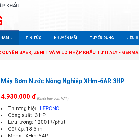
ẬP KHẨU
G
PHẨM
TIN TỨC
KHUYẾN MÃI
TUYỂN DỤNG
LIÊN HÊ
ER, ZENIT VÀ WILO NHẬP KHẨU TỪ ITALY - GERMANY TẠI TH
Máy Bơm Nước Nông Nghiệp XHm-6AR 3HP
4.930.000 đ
(Chưa bao gồm VAT)
Thương hiệu:
LEPONO
Công suất: 3 HP
Lưu lượng: 1200 lít/phút
Cột áp: 18.5 m
Model:
XHm-6AR