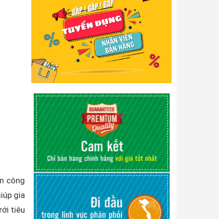
ền công
iúp gia
ới tiêu