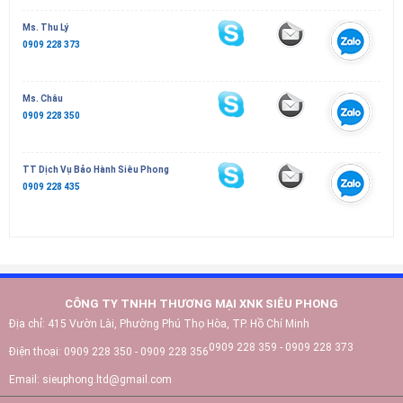
Ms. Thu Lý
0909 228 373
Ms. Châu
0909 228 350
TT Dịch Vụ Bảo Hành Siêu Phong
0909 228 435
CÔNG TY TNHH THƯƠNG MẠI XNK SIÊU PHONG
Địa chỉ:
415 Vườn Lài, Phường Phú Thọ Hòa, TP. Hồ Chí Minh
0909 228 359 - 0909 228 373
Điện thoại:
0909 228 350 - 0909 228 356
Email:
sieuphong.ltd@gmail.com