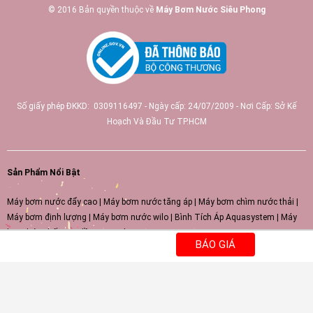
© 2016 Bản quyền thuộc về
Máy Bơm Nước Siêu Phong
Số giấy phép ĐKKD: 0309116497 - Ngày cấp: 24/07/2009 - Nơi Cấp: Sở Kế
Hoạch Và Đầu Tư TP.HCM
Sản Phẩm Nổi Bật
Máy bơm nước đẩy cao
|
Máy bơm nước tăng áp
|
Máy bơm chìm nước thải
|
Máy bơm định lượng
|
Máy bơm nước wilo
|
Bình Tích Áp Aquasystem
|
Máy
bơm hóa chất
|
Sơ đồ trang web
BÁO GIÁ
66tv