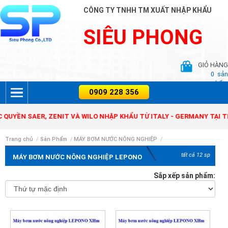
CÔNG TY TNHH TM XUẤT NHẬP KHẨU
SIÊU PHONG
GIỎ HÀNG
0
sản
phẩm
ỀN SAER, ZENIT VÀ WILO NHẬP KHẨU TỪ ITALY - GERMANY TẠI THỊ
Trang chủ
/
Sản Phẩm
/
MÁY BƠM NƯỚC NÔNG NGHIỆP
/
tất cả 12 sp
MÁY BƠM NƯỚC NÔNG NGHIỆP LEPONO
Sắp xếp sản phẩm: