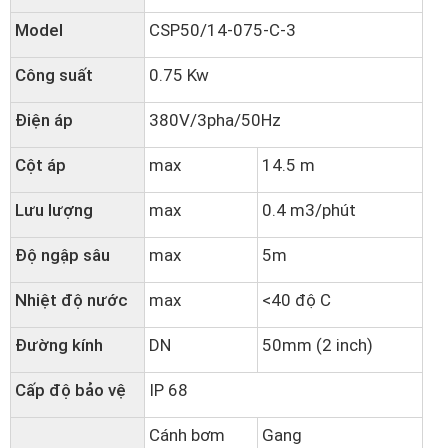
Model
CSP50/14-075-C-3
Công suất
0.75 Kw
Điện áp
380V/3pha/50Hz
Cột áp
max
14.5 m
Lưu lượng
max
0.4 m3/phút
Độ ngập sâu
max
5m
Nhiệt độ nước
max
<40 độ C
Đường kính
DN
50mm (2 inch)
Cấp độ bảo vệ
IP 68
Cánh bơm
Gang