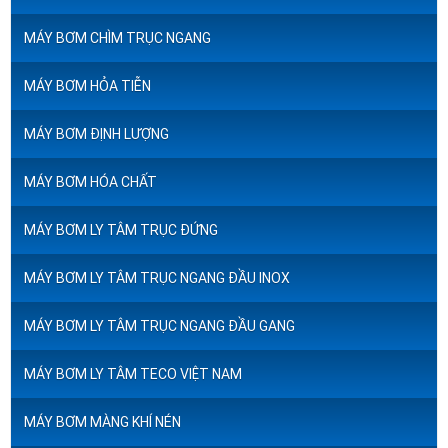
MÁY BƠM CHÌM TRỤC NGANG
MÁY BƠM HỎA TIỄN
MÁY BƠM ĐỊNH LƯỢNG
MÁY BƠM HÓA CHẤT
MÁY BƠM LY TÂM TRỤC ĐỨNG
MÁY BƠM LY TÂM TRỤC NGANG ĐẦU INOX
MÁY BƠM LY TÂM TRỤC NGANG ĐẦU GANG
MÁY BƠM LY TÂM TECO VIỆT NAM
MÁY BƠM MÀNG KHÍ NÉN