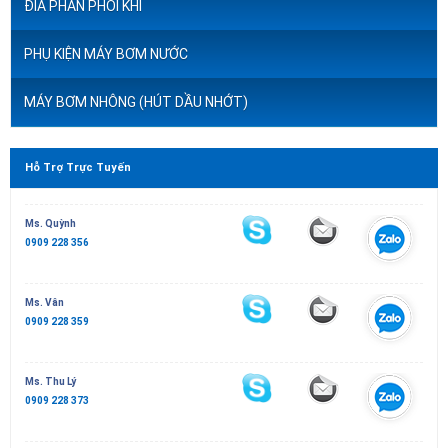
ĐĨA PHÂN PHỐI KHÍ
PHỤ KIỆN MÁY BƠM NƯỚC
MÁY BƠM NHÔNG (HÚT DẦU NHỚT)
Hỗ Trợ Trực Tuyến
Ms. Quỳnh
0909 228 356
Ms. Vân
0909 228 359
Ms. Thu Lý
0909 228 373