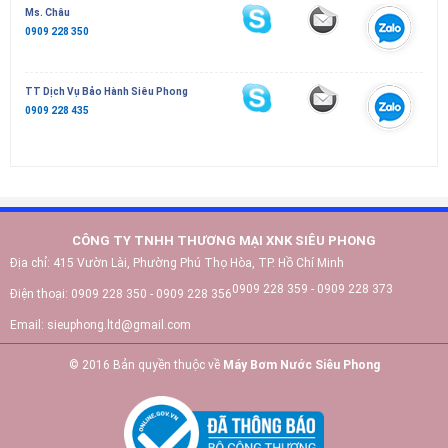
Ms. Châu
0909 228 350
TT Dịch Vụ Bảo Hành Siêu Phong
0909 228 435
CÔNG TY TNHH THƯƠNG MẠI XNK SIÊU PHONG
Địa chỉ:
415 Vườn Lài, Phường Phú Thọ Hòa, TP. Hồ Chí Minh
0909 228 359 - 0909 228 373
Điện thoại:
0909 228 350 - 0909 228 356
Email:
sieuphong.ltd@gmail.com
© 2016 Bản quyền thuộc về
Máy Bơm Nước Siêu Phong