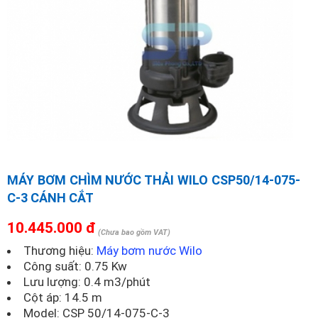
MÁY BƠM CHÌM NƯỚC THẢI WILO CSP50/14-075-
C-3 CÁNH CẮT
10.445.000 đ
(Chưa bao gồm VAT)
Thương hiệu:
Máy bơm nước Wilo
Công suất: 0.75 Kw
Lưu lượng: 0.4 m3/phút
Cột áp: 14.5 m
Model:
CSP 50/14-075-C-3