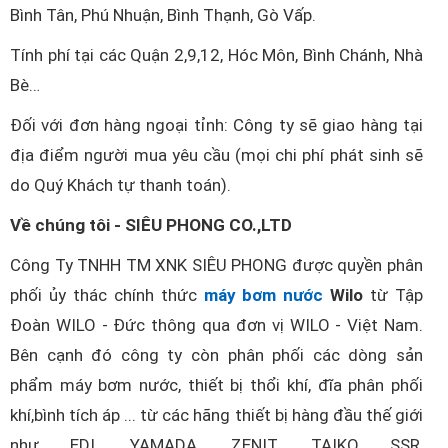
Bình Tân, Phú Nhuận, Bình Thạnh, Gò Vấp.
Tính phí tại các Quận 2,9,12, Hóc Môn, Bình Chánh, Nhà
Bè…
Đối với đơn hàng ngoại tỉnh: Công ty sẽ giao hàng tại
địa điểm người mua yêu cầu (mọi chi phí phát sinh sẽ
do Quý Khách tự thanh toán).
Về chúng tôi - SIÊU PHONG CO.,LTD
Công Ty TNHH TM XNK SIÊU PHONG được quyền phân
phối ủy thác chính thức
máy bơm nước
Wilo
từ Tập
Đoàn WILO - Đức thông qua đơn vị WILO - Việt Nam.
Bên cạnh đó công ty còn phân phối các dòng sản
phẩm máy bơm nước, thiết bị thổi khí, đĩa phân phối
khí,bình tích áp ... từ các hãng thiết bị hàng đầu thế giới
như EDI, YAMADA, ZENIT, TAIKO SSR,