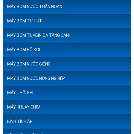
MÁY BƠM NƯỚC TUẦN HOÀN
MÁY BƠM TỰ HÚT
MÁY BƠM TUABIN ĐA TẦNG CÁNH
MÁY BƠM HỒ BƠI
MÁY BƠM NƯỚC GIẾNG
MÁY BƠM NƯỚC NÔNG NGHIỆP
MÁY THỔI KHÍ
MÁY KHUẤY CHÌM
BÌNH TÍCH ÁP