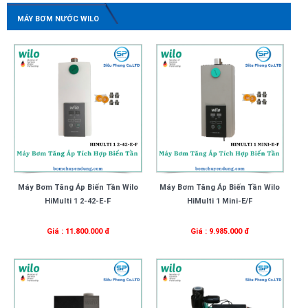
MÁY BƠM NƯỚC WILO
Máy Bơm Tăng Áp Biến Tần Wilo
Máy Bơm Tăng Áp Biến Tần Wilo
HiMulti 1 2-42-E-F
HiMulti 1 Mini-E/F
Giá : 11.800.000 đ
Giá : 9.985.000 đ