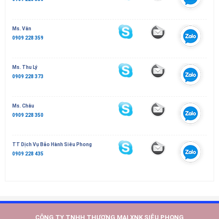
Ms. Vân
0909 228 359
Ms. Thu Lý
0909 228 373
Ms. Châu
0909 228 350
TT Dịch Vụ Bảo Hành Siêu Phong
0909 228 435
CÔNG TY TNHH THƯƠNG MẠI XNK SIÊU PHONG