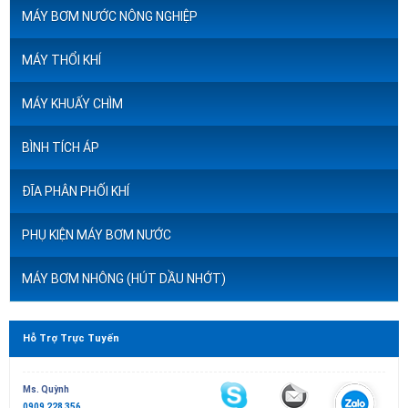
MÁY BƠM NƯỚC NÔNG NGHIỆP
MÁY THỔI KHÍ
MÁY KHUẤY CHÌM
BÌNH TÍCH ÁP
ĐĨA PHÂN PHỐI KHÍ
PHỤ KIỆN MÁY BƠM NƯỚC
MÁY BƠM NHÔNG (HÚT DẦU NHỚT)
Hỗ Trợ Trực Tuyến
Ms. Quỳnh
0909 228 356