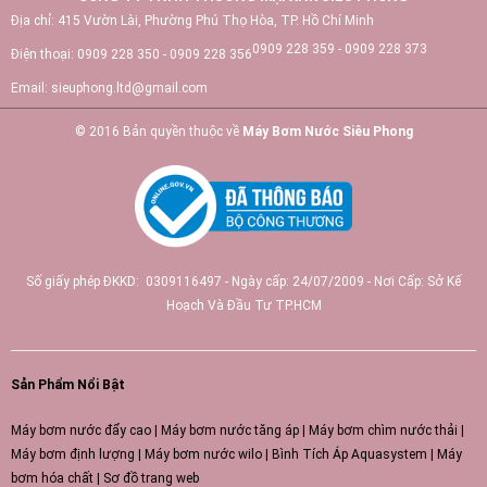
Địa chỉ:
415 Vườn Lài, Phường Phú Thọ Hòa, TP. Hồ Chí Minh
0909 228 359 - 0909 228 373
Điện thoại:
0909 228 350 - 0909 228 356
Email:
sieuphong.ltd@gmail.com
© 2016 Bản quyền thuộc về
Máy Bơm Nước Siêu Phong
Số giấy phép ĐKKD: 0309116497 - Ngày cấp: 24/07/2009 - Nơi Cấp: Sở Kế
Hoạch Và Đầu Tư TP.HCM
Sản Phẩm Nổi Bật
Máy bơm nước đẩy cao
|
Máy bơm nước tăng áp
|
Máy bơm chìm nước thải
|
Máy bơm định lượng
|
Máy bơm nước wilo
|
Bình Tích Áp Aquasystem
|
Máy
bơm hóa chất
|
Sơ đồ trang web