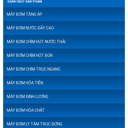
DANH MỤC SẢN PHẨM
MÁY BƠM TĂNG ÁP
MÁY BƠM NƯỚC ĐẨY CAO
MÁY BƠM CHÌM HÚT NƯỚC THẢI
MÁY BƠM CHÌM HÚT BÙN
MÁY BƠM CHÌM TRỤC NGANG
MÁY BƠM HỎA TIỄN
MÁY BƠM ĐỊNH LƯỢNG
MÁY BƠM HÓA CHẤT
MÁY BƠM LY TÂM TRỤC ĐỨNG