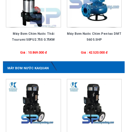
Máy Bơm Chìm Nước Thải
Máy Bơm Nước Chìm Pentax DMT
Tsurumi 50PU2.75S 0.75KW
560 5.5HP
Giá : 10.869.000 đ
Giá : 42.520.000 đ
MÁY BƠM NƯỚC KAIQUAN