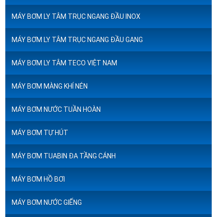
MÁY BƠM LY TÂM TRỤC NGANG ĐẦU INOX
MÁY BƠM LY TÂM TRỤC NGANG ĐẦU GANG
MÁY BƠM LY TÂM TECO VIỆT NAM
MÁY BƠM MÀNG KHÍ NÉN
MÁY BƠM NƯỚC TUẦN HOÀN
MÁY BƠM TỰ HÚT
MÁY BƠM TUABIN ĐA TẦNG CÁNH
MÁY BƠM HỒ BƠI
MÁY BƠM NƯỚC GIẾNG