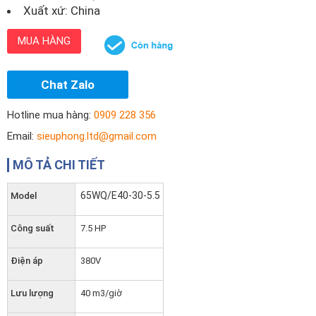
Xuất xứ: China
MUA HÀNG
Chat Zalo
Hotline mua hàng:
0909 228 356
Email:
sieuphong.ltd@gmail.com
MÔ TẢ CHI TIẾT
65WQ/E40-30-5.5
Model
Công suất
7.5 HP
Điện áp
380V
Lưu lượng
40 m3/giờ