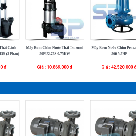
Thải Cánh
Máy Bơm Chìm Nước Thải Tsurumi
Máy Bơm Nước Chìm Pent
5S (3 Phao)
50PU2.75S 0.75KW
560 5.5HP
00 đ
Giá : 10.869.000 đ
Giá : 42.520.000 