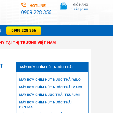
GIỎ HÀNG
0
sản phẩm
0909 228 356
0909 228 356
̣
HỊ TRƯỜNG VIỆT NAM
5T
MÁY BƠM CHÌM HÚT NƯỚC THẢI
MÁY BƠM CHÌM HÚT NƯỚC THẢI WILO
MÁY BƠM CHÌM HÚT NƯỚC THẢI MARO
MÁY BƠM CHÌM NƯỚC THẢI TSURUMI
MÁY BƠM CHÌM HÚT NƯỚC THẢI
PENTAX