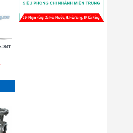
ax DMT
đ