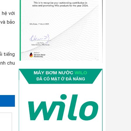
 hệ với
 và bảo
i tiếng
ành chu