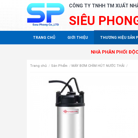
CÔNG TY TNHH TM XUẤT NH
SIÊU PHON
TRANG CHỦ
GIỚI THIỆU
THƯƠNG HIỆU SẢN 
NHÀ PHÂN PHỐI ĐỘC QUYỀN SA
Trang chủ
/
Sản Phẩm
/
MÁY BƠM CHÌM HÚT NƯỚC THẢI
/