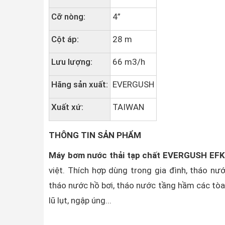
Cỡ nòng:
4”
Cột áp:
28 m
Lưu lượng:
66 m3/h
Hãng sản xuất:
EVERGUSH
Xuất xứ:
TAIWAN
THÔNG TIN SẢN PHẨM
Máy bơm nước thải tạp chất EVERGUSH EF
việt. Thích hợp dùng trong gia đình, tháo n
tháo nước hồ bơi, tháo nước tầng hầm các tòa
lũ lụt, ngập úng...