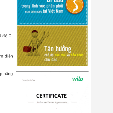
0 độ C.
ảm điện
ép bằng