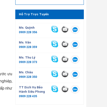
Hỗ Trợ Trực Tuyến
Ms. Quỳnh
0909 228 356
Ms. Vân
0909 228 359
Ms. Thu Lý
0909 228 373
Ms. Châu
nước ưu
0909 228 350
nghiệp,
TT Dịch Vụ Bảo
cấp như
Hành Siêu Phong
0909 228 435