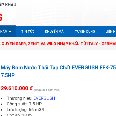
ẬP KHẨU
G
PHẨM
TIN TỨC
KHUYẾN MÃI
TUYỂN DỤNG
LIÊN HÊ
ER, ZENIT VÀ WILO NHẬP KHẨU TỪ ITALY - GERMANY TẠI T
Máy Bơm Nước Thải Tạp Chất EVERGUSH EFK-7
7.5HP
29.610.000 đ
(Chưa bao gồm VAT)
Thương hiệu:
EVERGUSH
Công suất: 7.5 HP
Lưu lượng: 66 m3/h
Cột áp: 28 m