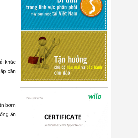
ải khác
cấp cần
hân bơm
hống ăn