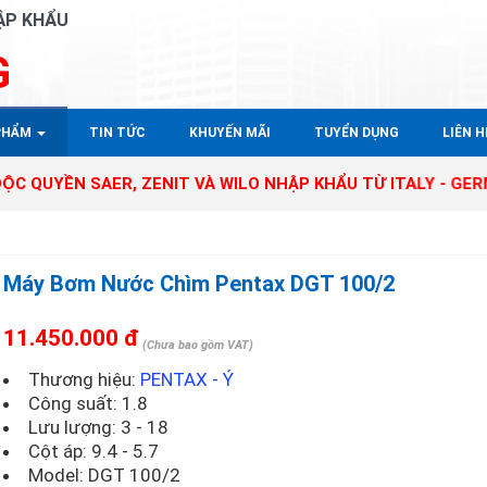
ẬP KHẨU
G
PHẨM
TIN TỨC
KHUYẾN MÃI
TUYỂN DỤNG
LIÊN HÊ
SAER, ZENIT VÀ WILO NHẬP KHẨU TỪ ITALY - GERMANY TẠI 
Máy Bơm Nước Chìm Pentax DGT 100/2
11.450.000 đ
(Chưa bao gồm VAT)
Thương hiệu:
PENTAX - Ý
Công suất: 1.8
Lưu lượng: 3 - 18
Cột áp: 9.4 - 5.7
Model:
DGT 100/2