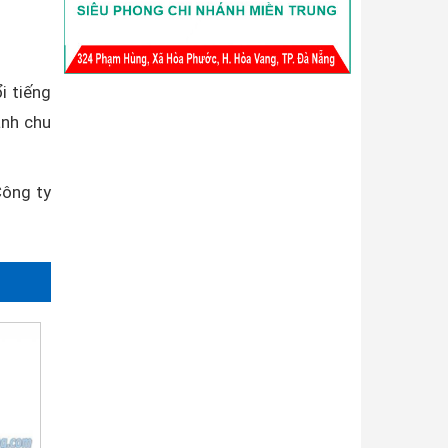
i tiếng
ành chu
Công ty
.