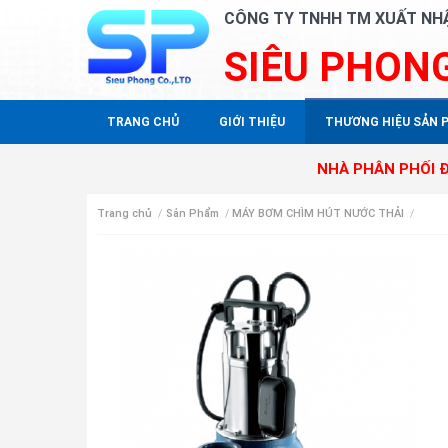
CÔNG TY TNHH TM XUẤT NH
SIÊU PHON
TRANG CHỦ
GIỚI THIỆU
THƯƠNG HIỆU SẢN 
NHÀ PHÂN PHỐI ĐỘC QUYỀN 
Trang chủ
/
Sản Phẩm
/
MÁY BƠM CHÌM HÚT NƯỚC THẢI
/