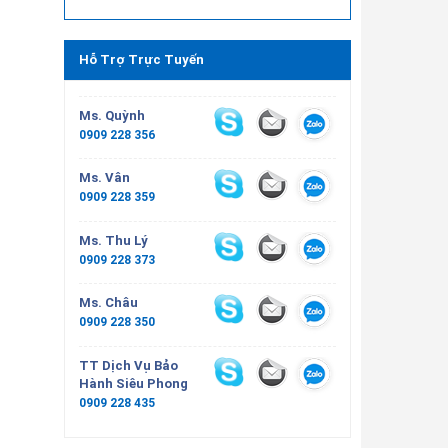
Hỗ Trợ Trực Tuyến
Ms. Quỳnh
0909 228 356
Ms. Vân
0909 228 359
Ms. Thu Lý
0909 228 373
Ms. Châu
0909 228 350
TT Dịch Vụ Bảo
Hành Siêu Phong
0909 228 435