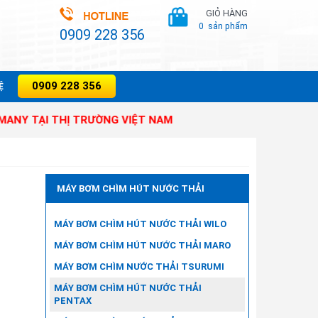
GIỎ HÀNG
0
sản phẩm
0909 228 356
0909 228 356
̣
THỊ TRƯỜNG VIỆT NAM
MÁY BƠM CHÌM HÚT NƯỚC THẢI
MÁY BƠM CHÌM HÚT NƯỚC THẢI WILO
MÁY BƠM CHÌM HÚT NƯỚC THẢI MARO
MÁY BƠM CHÌM NƯỚC THẢI TSURUMI
MÁY BƠM CHÌM HÚT NƯỚC THẢI
PENTAX