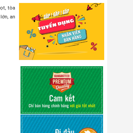
ọt, tòa
lớn, an