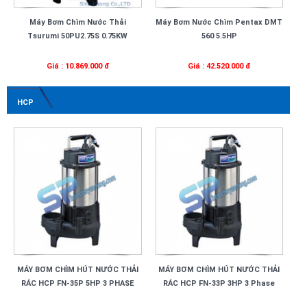
Máy Bơm Chìm Nước Thải
Máy Bơm Nước Chìm Pentax DMT
Tsurumi 50PU2.75S 0.75KW
560 5.5HP
Giá : 10.869.000 đ
Giá : 42.520.000 đ
HCP
MÁY BƠM CHÌM HÚT NƯỚC THẢI
MÁY BƠM CHÌM HÚT NƯỚC THẢI
RÁC HCP FN-35P 5HP 3 PHASE
RÁC HCP FN-33P 3HP 3 Phase