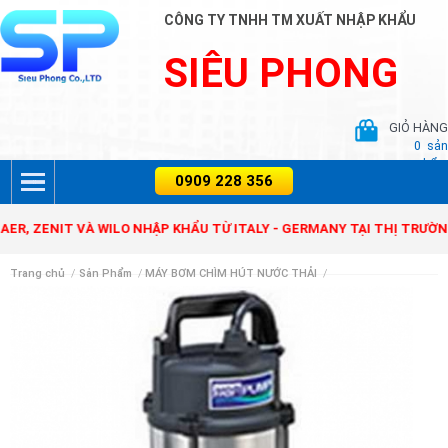
CÔNG TY TNHH TM XUẤT NHẬP KHẨU
SIÊU PHONG
GIỎ HÀNG
0
sản
phẩm
YỀN SAER, ZENIT VÀ WILO NHẬP KHẨU TỪ ITALY - GERMANY TẠI THỊ
Trang chủ
/
Sản Phẩm
/
MÁY BƠM CHÌM HÚT NƯỚC THẢI
/