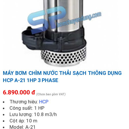
MÁY BƠM CHÌM NƯỚC THẢI SẠCH THÔNG DỤNG
HCP A-21 1HP 3 PHASE
6.890.000 đ
(Chưa bao gồm VAT)
Thương hiệu:
HCP
Công suất: 1 HP
Lưu lượng: 10.8 m3/h
Cột áp: 10 m
Model:
A-21