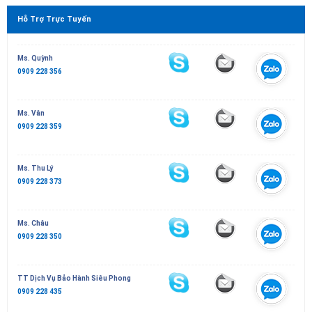
Hỗ Trợ Trực Tuyến
Ms. Quỳnh
0909 228 356
Ms. Vân
0909 228 359
Ms. Thu Lý
0909 228 373
Ms. Châu
0909 228 350
TT Dịch Vụ Bảo Hành Siêu Phong
0909 228 435