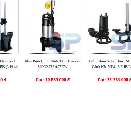
Thải Cánh
Máy Bơm Chìm Nước Thải Tsurumi
Bơm Chìm Nước Thải TS
5S (3 Phao)
50PU2.75S 0.75KW
Cánh Kín 80B41.5 2HP (3
00 đ
Giá : 10.869.000 đ
Giá : 23.763.000 