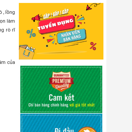
 , lồng
họn làm
g rò rĩ
hầm của