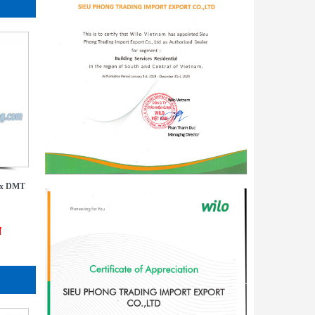
ax DMT
đ