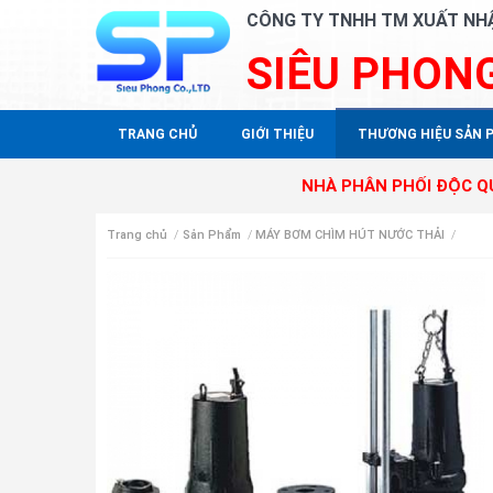
CÔNG TY TNHH TM XUẤT NH
SIÊU PHON
TRANG CHỦ
GIỚI THIỆU
THƯƠNG HIỆU SẢN 
NHÀ PHÂN PHỐI ĐỘC QUYỀN SA
Trang chủ
/
Sản Phẩm
/
MÁY BƠM CHÌM HÚT NƯỚC THẢI
/