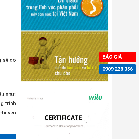
BÁO GIÁ
g sẽ do
0909 228 356
ệu như:
g trình
 chuyên