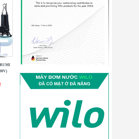
URUMI
80V)
đ