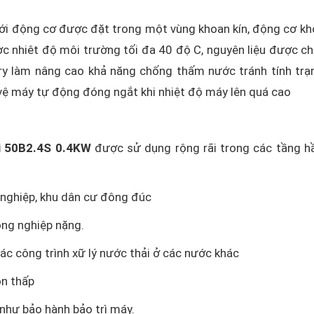
ới động cơ được đặt trong một vùng khoan kín, động cơ khô
ợc nhiêt độ môi trường tối đa 40 độ C, nguyên liệu được c
ry làm nâng cao khả năng chống thấm nước tránh tính trạn
 vệ máy tự động đóng ngắt khi nhiệt độ máy lên quá cao
i 50B2.4S 0.4KW
được sử dụng rộng rãi trong các tầng 
g nghiệp, khu dân cư đông đúc
ông nghiệp nặng.
ác công trình xữ lý nước thải ở các nước khác
òn thấp
như bảo hành bảo trì máy.