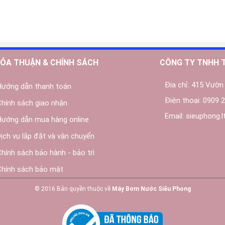
ỎA THUẬN & CHÍNH SÁCH
CÔNG TY TNHH 
Địa chỉ:
415 Vườn 
Hướng dẫn thanh toán
Điện thoại:
0909 2
Chính sách giao nhận
Email:
sieuphong.
Hướng dẫn mua hàng online
Dịch vụ lắp đặt và vận chuyển
Chính sách bảo hành - bảo trì
Chính sách bảo mật
© 2016 Bản quyền thuộc về
Máy Bơm Nước Siêu Phong