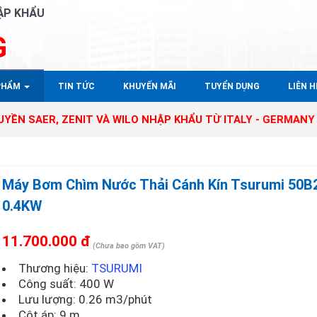
ẬP KHẨU
G
PHẨM
TIN TỨC
KHUYẾN MÃI
TUYỂN DỤNG
LIÊN HÊ
ER, ZENIT VÀ WILO NHẬP KHẨU TỪ ITALY - GERMANY TẠI T
Máy Bơm Chìm Nước Thải Cánh Kín Tsurumi 50B
0.4KW
11.700.000 đ
(Chưa bao gồm VAT)
Thương hiệu:
TSURUMI
Công suất: 400 W
Lưu lượng: 0.26 m3/phút
Cột áp: 9 m