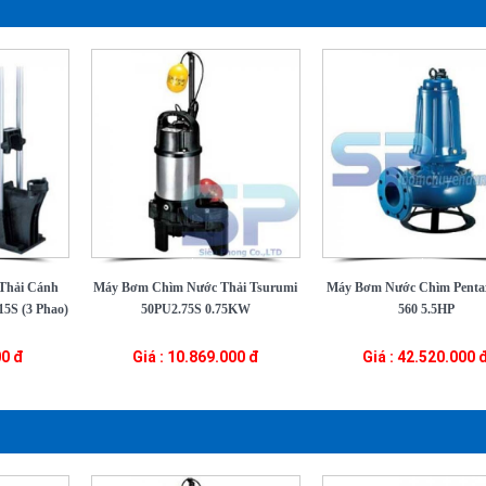
Thải Cánh
Máy Bơm Chìm Nước Thải Tsurumi
Máy Bơm Nước Chìm Pent
5S (3 Phao)
50PU2.75S 0.75KW
560 5.5HP
00 đ
Giá : 10.869.000 đ
Giá : 42.520.000 