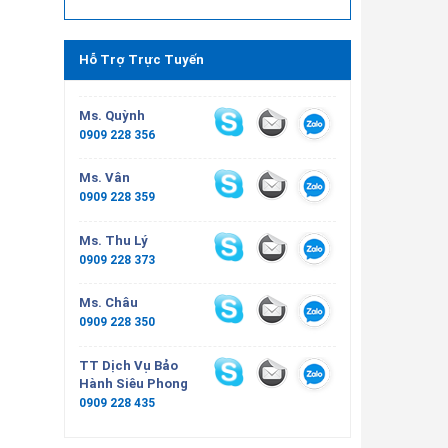
Hỗ Trợ Trực Tuyến
Ms. Quỳnh
0909 228 356
Ms. Vân
0909 228 359
Ms. Thu Lý
0909 228 373
Ms. Châu
0909 228 350
TT Dịch Vụ Bảo
Hành Siêu Phong
0909 228 435