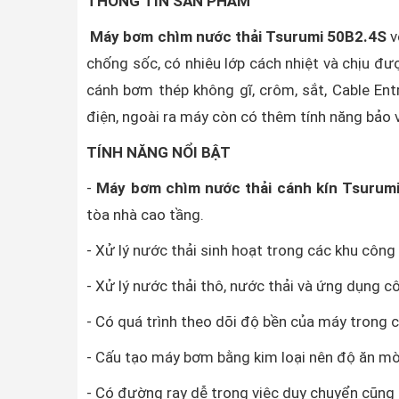
THÔNG TIN SẢN PHẨM
Máy bơm chìm nước thải Tsurumi 50B2.4S
v
chống sốc, có nhiêu lớp cách nhiệt và chịu đư
cánh bơm thép không gĩ, crôm, sắt, Cable Ent
điện, ngoài ra máy còn có thêm tính năng bảo
TÍNH NĂNG NỔI BẬT
-
Máy bơm chìm nước thải cánh kín Tsurum
tòa nhà cao tầng.
- Xử lý nước thải sinh hoạt trong các khu côn
- Xử lý nước thải thô, nước thải và ứng dụng c
- Có quá trình theo dõi độ bền của máy trong c
- Cấu tạo máy bơm bằng kim loại nên độ ăn m
- Có đường ray dễ trong việc duy chuyển cũng 