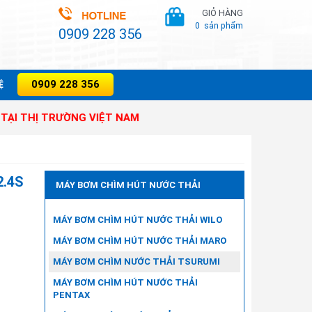
GIỎ HÀNG
0
sản phẩm
0909 228 356
0909 228 356
̣
HỊ TRƯỜNG VIỆT NAM
2.4S
MÁY BƠM CHÌM HÚT NƯỚC THẢI
MÁY BƠM CHÌM HÚT NƯỚC THẢI WILO
MÁY BƠM CHÌM HÚT NƯỚC THẢI MARO
MÁY BƠM CHÌM NƯỚC THẢI TSURUMI
MÁY BƠM CHÌM HÚT NƯỚC THẢI
PENTAX