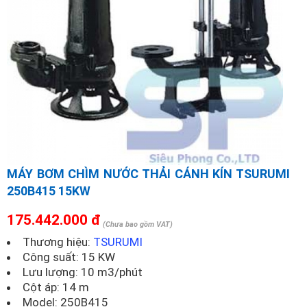
MÁY BƠM CHÌM NƯỚC THẢI CÁNH KÍN TSURUMI
250B415 15KW
175.442.000 đ
(Chưa bao gồm VAT)
Thương hiệu:
TSURUMI
Công suất: 15 KW
Lưu lượng: 10 m3/phút
Cột áp: 14 m
Model:
250B415