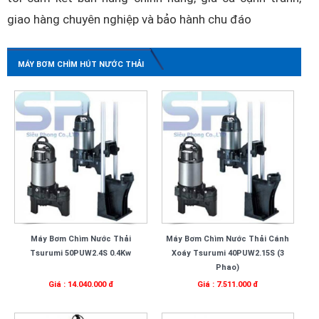
giao hàng chuyên nghiệp và bảo hành chu đáo
MÁY BƠM CHÌM HÚT NƯỚC THẢI
Máy Bơm Chìm Nước Thải
Máy Bơm Chìm Nước Thải Cánh
Tsurumi 50PUW2.4S 0.4Kw
Xoáy Tsurumi 40PUW2.15S (3
Phao)
Giá : 14.040.000 đ
Giá : 7.511.000 đ