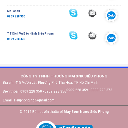
Ms. Châu
0909 228 350
TT Dịch Vụ Bảo Hành Siêu Phong
0909 228 435
CÔNG TY TNHH THƯƠNG MẠI XNK SIÊU PHONG
Địa chỉ:
415 Vườn Lài, Phường Phú Thọ Hòa, TP. Hồ Chí Minh
0909 228 359 - 0909 228 373
Điện thoại:
0909 228 350 - 0909 228 356
Email:
sieuphong.ltd@gmail.com
© 2016 Bản quyền thuộc về
Máy Bơm Nước Siêu Phong