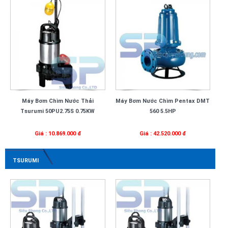
Máy Bơm Chìm Nước Thải
Máy Bơm Nước Chìm Pentax DMT
Tsurumi 50PU2.75S 0.75KW
560 5.5HP
Giá : 10.869.000 đ
Giá : 42.520.000 đ
TSURUMI