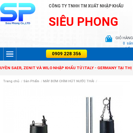
CÔNG TY TNHH TM XUẤT NHẬP KHẨU
SIÊU PHONG
GIỎ HÀNG
0
sản
phẩm
SAER, ZENIT VÀ WILO NHẬP KHẨU TỪ ITALY - GERMANY TẠI THỊ TRƯ
Trang chủ
/
Sản Phẩm
/
MÁY BƠM CHÌM HÚT NƯỚC THẢI
/