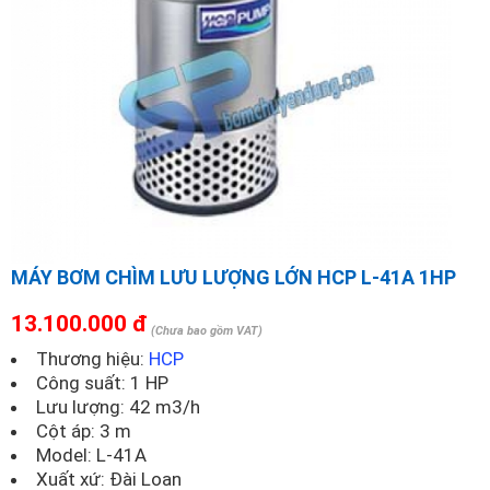
MÁY BƠM CHÌM LƯU LƯỢNG LỚN HCP L-41A 1HP
13.100.000 đ
(Chưa bao gồm VAT)
Thương hiệu:
HCP
Công suất: 1 HP
Lưu lượng: 42 m3/h
Cột áp: 3 m
Model:
L-41A
Xuất xứ: Đài Loan