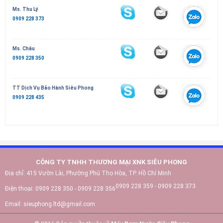
Ms. Thu Lý
0909 228 373
Ms. Châu
0909 228 350
TT Dịch Vụ Bảo Hành Siêu Phong
0909 228 435
CÔNG TY TNHH THƯƠNG MẠI XNK SIÊU PHONG
Địa chỉ:
415 Vườn Lài, Phường Phú Thọ Hòa, TP. Hồ Chí Minh
0909 228 359 - 0909 228 373
Điện thoại:
0909 228 350 - 0909 228 356
Email:
sieuphong.ltd@gmail.com