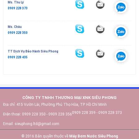
Ms. Thu Lý
0909 228 373
Ms. Châu
0909 228 350
TT Dịch Vụ Bảo Hành Siêu Phong
0909 228 435
CÔNG TY TNHH THƯƠNG MẠI XNK SIÊU PHONG
Địa chỉ:
415 Vườn Lài, Phường Phú Thọ Hòa, TP. Hồ Chí Minh
0909 228 359 - 0909 228 373
Điện thoại:
0909 228 350 - 0909 228 356
Email:
sieuphong.ltd@gmail.com
© 2016 Bản quyền thuộc về
Máy Bơm Nước Siêu Phong