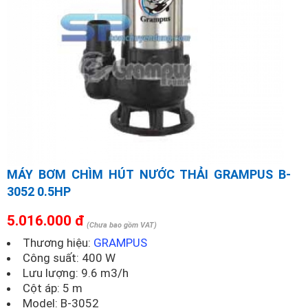
MÁY BƠM CHÌM HÚT NƯỚC THẢI GRAMPUS B-
3052 0.5HP
5.016.000 đ
(Chưa bao gồm VAT)
Thương hiệu:
GRAMPUS
Công suất: 400 W
Lưu lượng: 9.6 m3/h
Cột áp: 5 m
Model:
B-3052