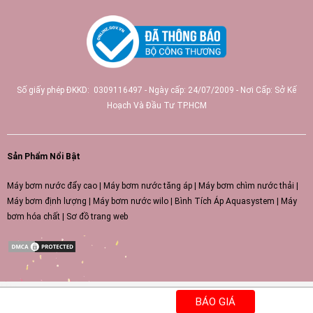
Số giấy phép ĐKKD: 0309116497 - Ngày cấp: 24/07/2009 - Nơi Cấp: Sở Kế
Hoạch Và Đầu Tư TP.HCM
Sản Phẩm Nổi Bật
Máy bơm nước đẩy cao
|
Máy bơm nước tăng áp
|
Máy bơm chìm nước thải
|
Máy bơm định lượng
|
Máy bơm nước wilo
|
Bình Tích Áp Aquasystem
|
Máy
bơm hóa chất
|
Sơ đồ trang web
66tv
https://51.79.157.238/
BÁO GIÁ