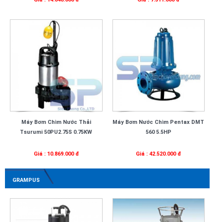
Máy Bơm Chìm Nước Thải
Máy Bơm Nước Chìm Pentax DMT
Tsurumi 50PU2.75S 0.75KW
560 5.5HP
Giá : 10.869.000 đ
Giá : 42.520.000 đ
GRAMPUS