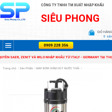
CÔNG TY TNHH TM XUẤT NHẬP KHẨU
SIÊU PHONG
GIỎ HÀNG
0
sản
phẩm
SAER, ZENIT VÀ WILO NHẬP KHẨU TỪ ITALY - GERMANY TẠI THỊ TRƯ
Trang chủ
/
Sản Phẩm
/
MÁY BƠM CHÌM HÚT NƯỚC THẢI
/