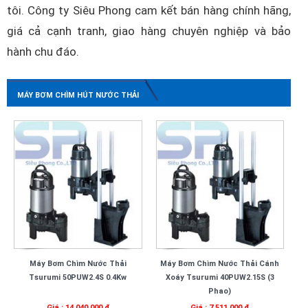
tôi. Công ty Siêu Phong cam kết bán hàng chính hãng,
giá cả cạnh tranh, giao hàng chuyên nghiệp và bảo
hành chu đáo.
MÁY BƠM CHÌM HÚT NƯỚC THẢI
Máy Bơm Chìm Nước Thải
Máy Bơm Chìm Nước Thải Cánh
Tsurumi 50PUW2.4S 0.4Kw
Xoáy Tsurumi 40PUW2.15S (3
Phao)
Giá : 14.040.000 đ
Giá : 7.511.000 đ