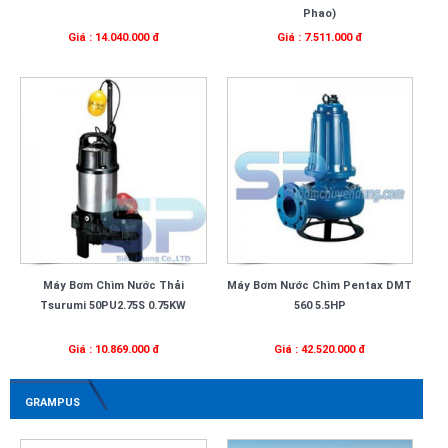
Phao)
Giá : 14.040.000 đ
Giá : 7.511.000 đ
Máy Bơm Chìm Nước Thải
Máy Bơm Nước Chìm Pentax DMT
Tsurumi 50PU2.75S 0.75KW
560 5.5HP
Giá : 10.869.000 đ
Giá : 42.520.000 đ
GRAMPUS