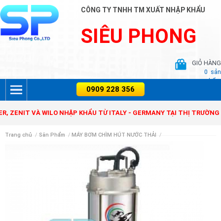
CÔNG TY TNHH TM XUẤT NHẬP KHẨU
SIÊU PHONG
GIỎ HÀNG
0
sản
phẩm
IT VÀ WILO NHẬP KHẨU TỪ ITALY - GERMANY TẠI THỊ TRƯỜNG VIỆT
Trang chủ
/
Sản Phẩm
/
MÁY BƠM CHÌM HÚT NƯỚC THẢI
/