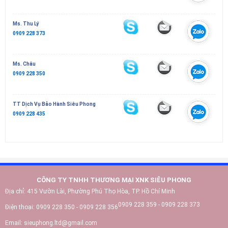
Ms. Thu Lý
0909 228 373
Ms. Châu
0909 228 350
TT Dịch Vụ Bảo Hành Siêu Phong
0909 228 435
CÔNG TY TNHH THƯƠNG MẠI XNK SIÊU PHONG
Địa chỉ:
415 Vườn Lài, Phường Phú Thọ Hòa, TP. Hồ Chí Minh
0909 228 359 - 0909 228 373
Điện thoại:
0909 228 350 - 0909 228 356
Email:
sieuphong.ltd@gmail.com