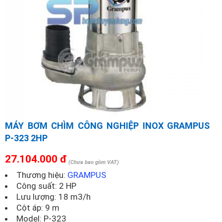
MÁY BƠM CHÌM CÔNG NGHIỆP INOX GRAMPUS
P-323 2HP
27.104.000 đ
(Chưa bao gồm VAT)
Thương hiệu:
GRAMPUS
Công suất: 2 HP
Lưu lượng: 18 m3/h
Cột áp: 9 m
Model:
P-323