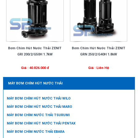
Bơm Chìm Hút Nước Thải ZENIT
Bơm Chìm Hút Nước Thải ZENIT
GRI 200/2/G50H 1.7kW
GRN 250/2/G40H 1.8kW
Giá : 40.826.000 đ
Giá : Liên Hệ
MÁY BƠM CHÌM HÚT NƯỚC THẢI
MÁY BƠM CHÌM HÚT NƯỚC THẢI WILO
MÁY BƠM CHÌM HÚT NƯỚC THẢI MARO
MÁY BƠM CHÌM NƯỚC THẢI TSURUMI
MÁY BƠM CHÌM HÚT NƯỚC THẢI PENTAX
MÁY BƠM CHÌM NƯỚC THẢI EBARA