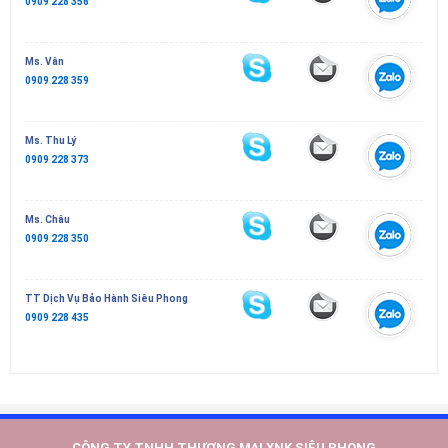
0909 228 356
Ms. Vân
0909 228 359
Ms. Thu Lý
0909 228 373
Ms. Châu
0909 228 350
TT Dịch Vụ Bảo Hành Siêu Phong
0909 228 435
CÔNG TY TNHH THƯƠNG MẠI XNK SIÊU PHONG