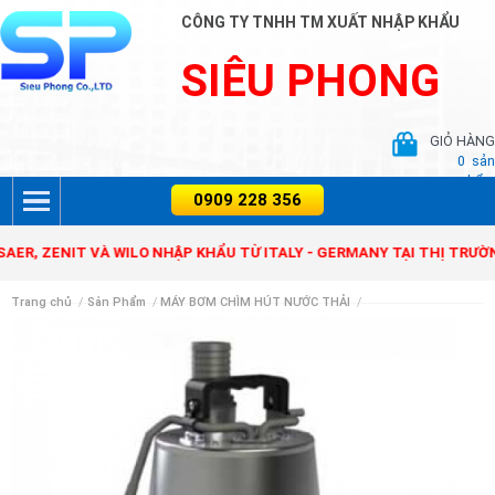
CÔNG TY TNHH TM XUẤT NHẬP KHẨU
SIÊU PHONG
GIỎ HÀNG
0
sản
phẩm
ENIT VÀ WILO NHẬP KHẨU TỪ ITALY - GERMANY TẠI THỊ TRƯỜNG VIỆ
Trang chủ
/
Sản Phẩm
/
MÁY BƠM CHÌM HÚT NƯỚC THẢI
/