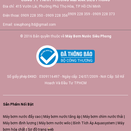
Địa chỉ:
415 Vườn Lài, Phường Phú Thọ Hòa, TP. Hồ Chí Minh
0909 228 359 - 0909 228 373
Điện thoại:
0909 228 350 - 0909 228 356
Email:
sieuphong.ltd@gmail.com
© 2016 Bản quyền thuộc về
Máy Bơm Nước Siêu Phong
Số giấy phép ĐKKD: 0309116497 - Ngày cấp: 24/07/2009 - Nơi Cấp: Sở Kế
Hoạch Và Đầu Tư TP.HCM
Sản Phẩm Nổi Bật
Máy bơm nước đẩy cao
|
Máy bơm nước tăng áp
|
Máy bơm chìm nước thải
|
Máy bơm định lượng
|
Máy bơm nước wilo
|
Bình Tích Áp Aquasystem
|
Máy
bơm hóa chất
|
Sơ đồ trang web