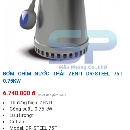
BƠM CHÌM NƯỚC THẢI ZENIT DR-STEEL 75T
0.75KW
6.740.000 đ
(Chưa bao gồm VAT)
Thương hiệu:
ZENIT
Công suất: 0.75 kW
Lưu lượng:
Cột áp:
Model:
DR-STEEL 75T