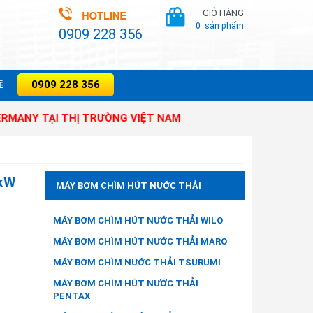
GIỎ HÀNG
0
sản phẩm
0909 228 356
0909 228 356
̣
I THỊ TRƯỜNG VIỆT NAM
7kW
MÁY BƠM CHÌM HÚT NƯỚC THẢI
MÁY BƠM CHÌM HÚT NƯỚC THẢI WILO
MÁY BƠM CHÌM HÚT NƯỚC THẢI MARO
MÁY BƠM CHÌM NƯỚC THẢI TSURUMI
MÁY BƠM CHÌM HÚT NƯỚC THẢI
PENTAX