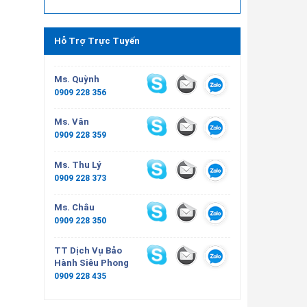
Hỗ Trợ Trực Tuyến
Ms. Quỳnh
0909 228 356
Ms. Vân
0909 228 359
Ms. Thu Lý
0909 228 373
Ms. Châu
0909 228 350
TT Dịch Vụ Bảo
Hành Siêu Phong
0909 228 435