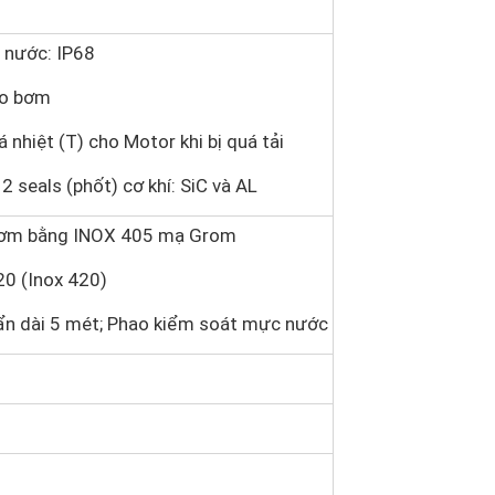
 nước: IP68
eo bơm
 nhiệt (T) cho Motor khi bị quá tải
2 seals (phốt) cơ khí: SiC và AL
bơm bằng INOX 405 mạ Grom
20 (Inox 420)
n dài 5 mét; Phao kiểm soát mực nước