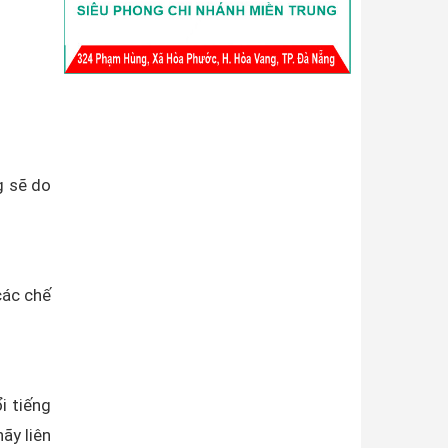
g sẽ do
các chế
i tiếng
ãy liên