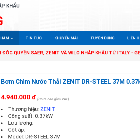
ẬP KHẨU
G
PHẨM
TIN TỨC
KHUYẾN MÃI
TUYỂN DỤNG
LIÊN HÊ
 SAER, ZENIT VÀ WILO NHẬP KHẨU TỪ ITALY - GERMANY TẠ
Bơm Chìm Nước Thải ZENIT DR-STEEL 37M 0.3
4.940.000 đ
(Chưa bao gồm VAT)
Thương hiệu:
ZENIT
Công suất: 0.37kW
Lưu lượng:
Cột áp:
Model:
DR-STEEL 37M