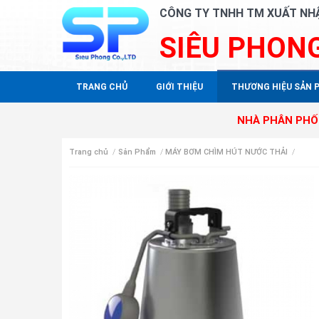
CÔNG TY TNHH TM XUẤT NH
SIÊU PHON
TRANG CHỦ
GIỚI THIỆU
THƯƠNG HIỆU SẢN 
NHÀ PHÂN PHỐI ĐỘC QUYỀN
Trang chủ
/
Sản Phẩm
/
MÁY BƠM CHÌM HÚT NƯỚC THẢI
/