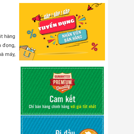
it hàng
n đọng,
hà máy,