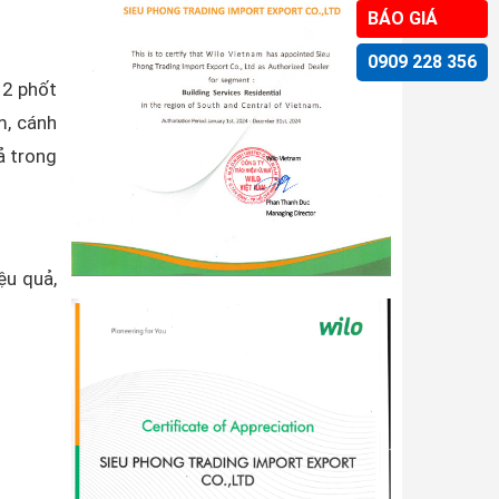
BÁO GIÁ
0909 228 356
 2 phốt
, cánh
ả trong
ệu quả,