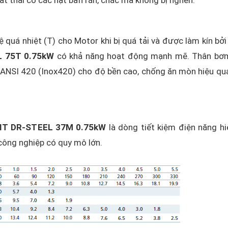
t thải có các hạt bẩn rắn, chắc mà không bị nghẽn.
 quá nhiệt (T) cho Motor khi bị quá tải và được làm kín bởi
L 75T 0.75kW
có khả năng hoạt động mạnh mẽ. Thân bơm
NSI 420 (Inox420) cho độ bền cao, chống ăn mòn hiệu qu
NIT DR-STEEL 37M 0.75kW
là dòng tiết kiệm điện năng hi
g công nghiệp có quy mô lớn.