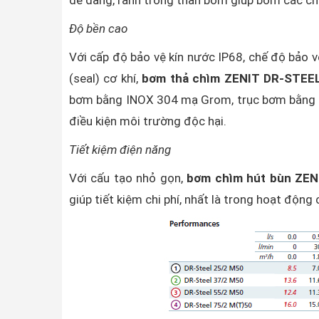
dễ dàng, rãnh trong thân bơm giúp bơm các chấ
Độ bền cao
Với cấp độ bảo vệ kín nước IP68, chế độ bảo vệ
(seal) cơ khí,
bơm thả chìm ZENIT DR-STEE
bơm bằng INOX 304 mạ Grom, trục bơm bằng A
điều kiện môi trường độc hại.
Tiết kiệm điện năng
Với cấu tạo nhỏ gọn,
bơm chìm hút bùn ZE
giúp tiết kiệm chi phí, nhất là trong hoạt độn