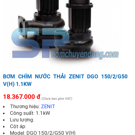
BƠM CHÌM NƯỚC THẢI ZENIT DGO 150/2/G50
V(H) 1.1KW
18.367.000 đ
(Chưa bao gồm VAT)
Thương hiệu:
ZENIT
Công suất: 1.1kW
Lưu lượng:
Cột áp:
Model:
DGO 150/2/G50 V(H)