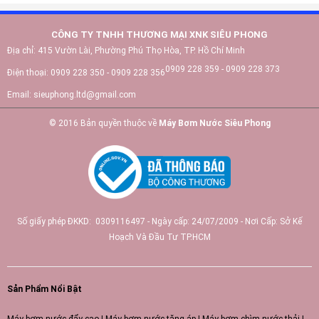
CÔNG TY TNHH THƯƠNG MẠI XNK SIÊU PHONG
Địa chỉ:
415 Vườn Lài, Phường Phú Thọ Hòa, TP. Hồ Chí Minh
0909 228 359 - 0909 228 373
Điện thoại:
0909 228 350 - 0909 228 356
Email:
sieuphong.ltd@gmail.com
© 2016 Bản quyền thuộc về
Máy Bơm Nước Siêu Phong
Số giấy phép ĐKKD: 0309116497 - Ngày cấp: 24/07/2009 - Nơi Cấp: Sở Kế
Hoạch Và Đầu Tư TP.HCM
Sản Phẩm Nổi Bật
Máy bơm nước đẩy cao
|
Máy bơm nước tăng áp
|
Máy bơm chìm nước thải
|