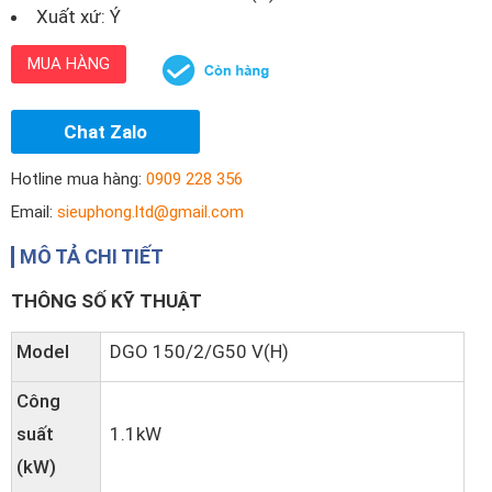
Xuất xứ: Ý
MUA HÀNG
Chat Zalo
Hotline mua hàng:
0909 228 356
Email:
sieuphong.ltd@gmail.com
MÔ TẢ CHI TIẾT
THÔNG SỐ KỸ THUẬT
Model
DGO 150/2/G50 V(H)
Công
suất
1.1kW
(kW)