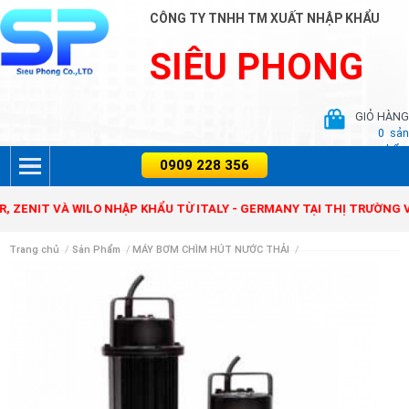
CÔNG TY TNHH TM XUẤT NHẬP KHẨU
SIÊU PHONG
GIỎ HÀNG
0
sản
phẩm
T VÀ WILO NHẬP KHẨU TỪ ITALY - GERMANY TẠI THỊ TRƯỜNG VIỆT N
Trang chủ
/
Sản Phẩm
/
MÁY BƠM CHÌM HÚT NƯỚC THẢI
/