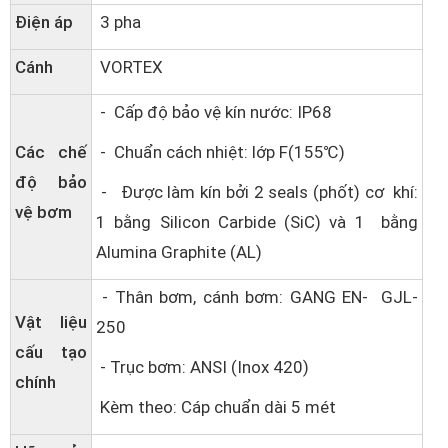
Điện áp
3 pha
Cánh
VORTEX
- Cấp độ bảo vệ kín nước: IP68
Các chế
- Chuẩn cách nhiệt: lớp F(155℃)
độ bảo
- Được làm kín bởi 2 seals (phốt) cơ khí:
vệ bơm
1 bằng Silicon Carbide (SiC) và 1 bằng
Alumina Graphite (AL)
- Thân bơm, cánh bơm: GANG EN- GJL-
Vật liệu
250
cấu tạo
- Trục bơm: ANSI (Inox 420)
chính
Kèm theo: Cáp chuẩn dài 5 mét