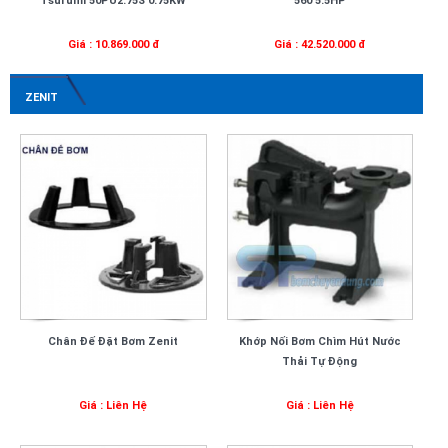
Tsurumi 50PU2.75S 0.75KW
560 5.5HP
Giá : 10.869.000 đ
Giá : 42.520.000 đ
ZENIT
Chân Đế Đặt Bơm Zenit
Khớp Nối Bơm Chìm Hút Nước
Thải Tự Động
Giá : Liên Hệ
Giá : Liên Hệ