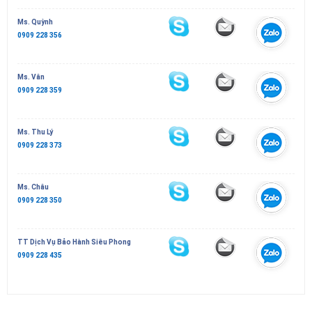
Ms. Quỳnh
0909 228 356
Ms. Vân
0909 228 359
Ms. Thu Lý
0909 228 373
Ms. Châu
0909 228 350
TT Dịch Vụ Bảo Hành Siêu Phong
0909 228 435