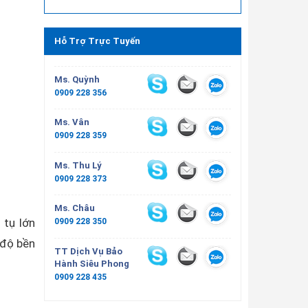
Hỗ Trợ Trực Tuyến
Ms. Quỳnh
0909 228 356
Ms. Vân
0909 228 359
Ms. Thu Lý
0909 228 373
Ms. Châu
 tụ lớn
0909 228 350
 độ bền
TT Dịch Vụ Bảo
Hành Siêu Phong
0909 228 435