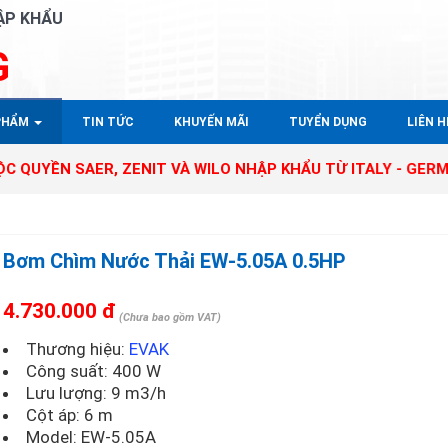
ẬP KHẨU
G
PHẨM
TIN TỨC
KHUYẾN MÃI
TUYỂN DỤNG
LIÊN HÊ
 SAER, ZENIT VÀ WILO NHẬP KHẨU TỪ ITALY - GERMANY TẠ
Bơm Chìm Nước Thải EW-5.05A 0.5HP
4.730.000 đ
(Chưa bao gồm VAT)
Thương hiệu:
EVAK
Công suất: 400 W
Lưu lượng: 9 m3/h
Cột áp: 6 m
Model:
EW-5.05A