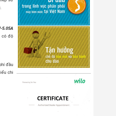
.
-5.05A
g có độ
phí đầu
iểu chi