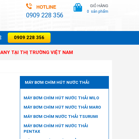
GIỎ HÀNG
0
sản phẩm
0909 228 356
0909 228 356
̣
I THỊ TRƯỜNG VIỆT NAM
MÁY BƠM CHÌM HÚT NƯỚC THẢI
MÁY BƠM CHÌM HÚT NƯỚC THẢI WILO
MÁY BƠM CHÌM HÚT NƯỚC THẢI MARO
MÁY BƠM CHÌM NƯỚC THẢI TSURUMI
MÁY BƠM CHÌM HÚT NƯỚC THẢI
PENTAX