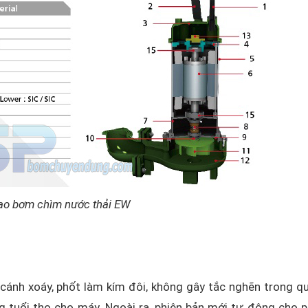
ạo bơm chìm nước thải EW
ánh xoáy, phốt làm kím đôi, không gây tắc nghẽn trong qu
g tuổi thọ cho máy. Ngoài ra, phiên bản mới tự động cho 