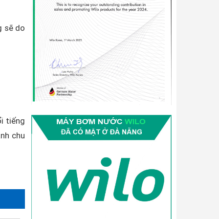
g sẽ do
i tiếng
ành chu