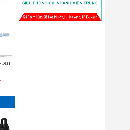
ax DMT
đ