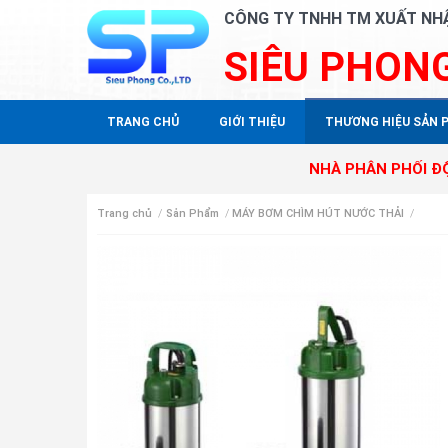
CÔNG TY TNHH TM XUẤT NH
SIÊU PHON
TRANG CHỦ
GIỚI THIỆU
THƯƠNG HIỆU SẢN 
NHÀ PHÂN PHỐI ĐỘC QUYỀN
Trang chủ
/
Sản Phẩm
/
MÁY BƠM CHÌM HÚT NƯỚC THẢI
/