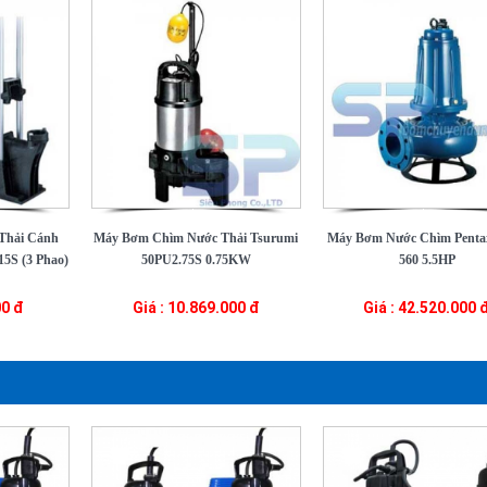
Thải Cánh
Máy Bơm Chìm Nước Thải Tsurumi
Máy Bơm Nước Chìm Pent
5S (3 Phao)
50PU2.75S 0.75KW
560 5.5HP
00 đ
Giá : 10.869.000 đ
Giá : 42.520.000 