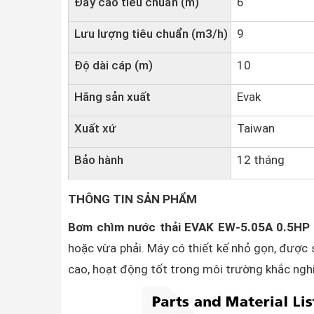
Đẩy cao tiêu chuẩn (m)
6
Lưu lượng tiêu chuẩn (m3/h)
9
Độ dài cáp (m)
10
Hãng sản xuất
Evak
Xuất xứ
Taiwan
Bảo hành
12 tháng
THÔNG TIN SẢN PHẨM
Bơm chìm nước thải EVAK EW-5.05A 0.5HP
hoặc vừa phải. Máy có thiết kế nhỏ gọn, được 
cao, hoạt động tốt trong môi trường khắc ngh