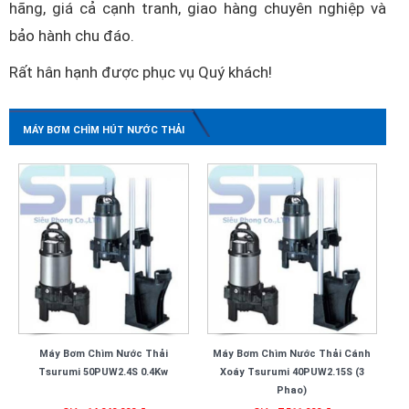
hãng, giá cả cạnh tranh, giao hàng chuyên nghiệp và
bảo hành chu đáo.
Rất hân hạnh được phục vụ Quý khách!
MÁY BƠM CHÌM HÚT NƯỚC THẢI
Máy Bơm Chìm Nước Thải
Máy Bơm Chìm Nước Thải Cánh
Tsurumi 50PUW2.4S 0.4Kw
Xoáy Tsurumi 40PUW2.15S (3
Phao)