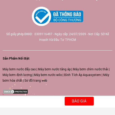
Số giấy phép ĐKKD: 0309116497 - Ngày cấp: 24/07/2009 - Nơi Cấp: Sở Kế
Hoạch Và Đầu Tư TP.HCM
Sản Phẩm Nổi Bật
Máy bơm nước đẩy cao
|
Máy bơm nước tăng áp
|
Máy bơm chìm nước thải
|
Máy bơm định lượng
|
Máy bơm nước wilo
|
Bình Tích Áp Aquasystem
|
Máy
bơm hóa chất
|
Sơ đồ trang web
BÁO GIÁ
66tv
https://51.79.157.238/