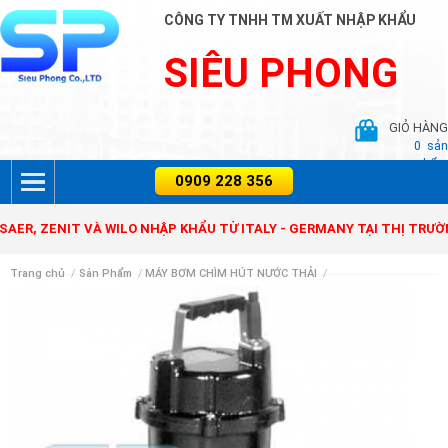
CÔNG TY TNHH TM XUẤT NHẬP KHẨU
SIÊU PHONG
GIỎ HÀNG
0
sản
phẩm
 ZENIT VÀ WILO NHẬP KHẨU TỪ ITALY - GERMANY TẠI THỊ TRƯỜNG V
Trang chủ
/
Sản Phẩm
/
MÁY BƠM CHÌM HÚT NƯỚC THẢI
/