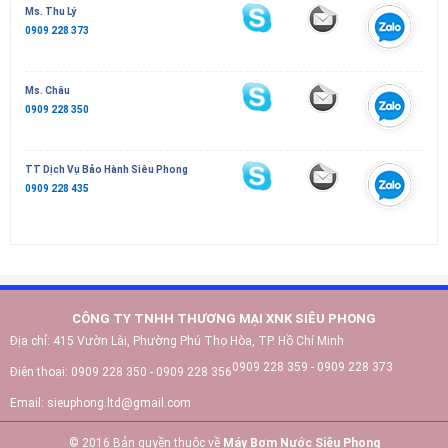
Ms. Thu Lý
0909 228 373
Ms. Châu
0909 228 350
TT Dịch Vụ Bảo Hành Siêu Phong
0909 228 435
CÔNG TY TNHH THƯƠNG MẠI XNK SIÊU PHONG
Địa chỉ:
415 Vườn Lài, Phường Phú Thọ Hòa, TP. Hồ Chí Minh
0909 228 359 - 0909 228 373
Điện thoại:
0909 228 350 - 0909 228 356
Email:
sieuphong.ltd@gmail.com
© 2016 Bản quyền thuộc về
Máy Bơm Nước Siêu Phong