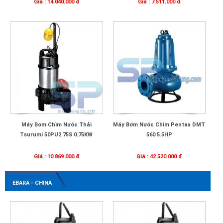
Giá : 14.040.000 đ
Giá : 7.511.000 đ
Máy Bơm Chìm Nước Thải
Máy Bơm Nước Chìm Pentax DMT
Tsurumi 50PU2.75S 0.75KW
560 5.5HP
Giá : 10.869.000 đ
Giá : 42.520.000 đ
EBARA - CHINA