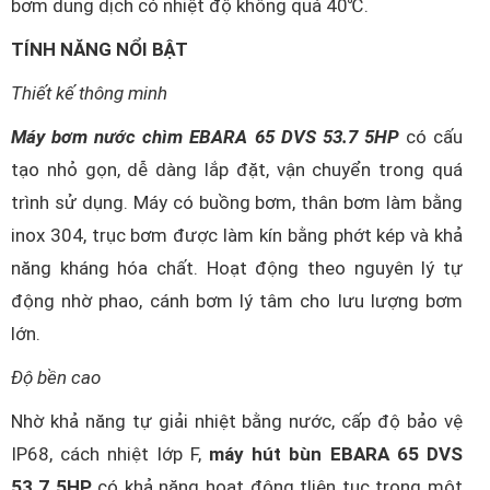
bơm dung dịch có nhiệt độ không quá 40℃.
TÍNH NĂNG NỔI BẬT
Thiết kế thông minh
Máy bơm nước chìm EBARA 65 DVS 53.7 5HP
có cấu
tạo nhỏ gọn, dễ dàng lắp đặt, vận chuyển trong quá
trình sử dụng. Máy có buồng bơm, thân bơm làm bằng
inox 304, trục bơm được làm kín bằng phớt kép và khả
năng kháng hóa chất. Hoạt động theo nguyên lý tự
động nhờ phao, cánh bơm lý tâm cho lưu lượng bơm
lớn.
Độ bền cao
Nhờ khả năng tự giải nhiệt bằng nước, cấp độ bảo vệ
IP68, cách nhiệt lớp F,
máy hút bùn EBARA 65 DVS
53.7 5HP
có khả năng hoạt động tliên tục trong một