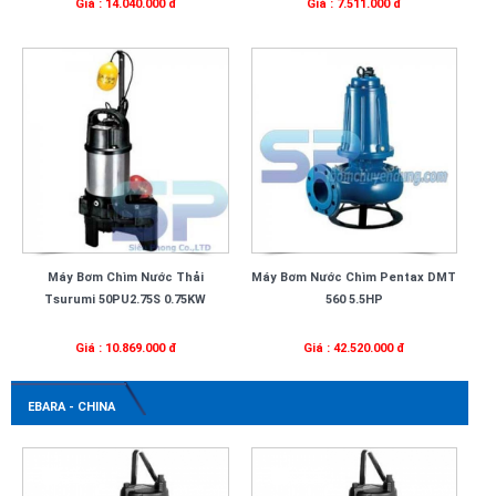
Giá : 14.040.000 đ
Giá : 7.511.000 đ
Máy Bơm Chìm Nước Thải
Máy Bơm Nước Chìm Pentax DMT
Tsurumi 50PU2.75S 0.75KW
560 5.5HP
Giá : 10.869.000 đ
Giá : 42.520.000 đ
EBARA - CHINA