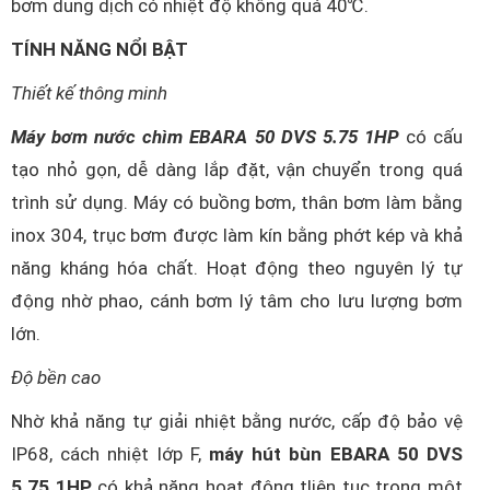
bơm dung dịch có nhiệt độ không quá 40℃.
TÍNH NĂNG NỔI BẬT
Thiết kế thông minh
Máy bơm nước chìm EBARA 50 DVS 5.75 1HP
có cấu
tạo nhỏ gọn, dễ dàng lắp đặt, vận chuyển trong quá
trình sử dụng. Máy có buồng bơm, thân bơm làm bằng
inox 304, trục bơm được làm kín bằng phớt kép và khả
năng kháng hóa chất. Hoạt động theo nguyên lý tự
động nhờ phao, cánh bơm lý tâm cho lưu lượng bơm
lớn.
Độ bền cao
Nhờ khả năng tự giải nhiệt bằng nước, cấp độ bảo vệ
IP68, cách nhiệt lớp F,
máy hút bùn EBARA 50 DVS
5.75 1HP
có khả năng hoạt động tliên tục trong một