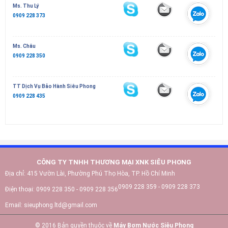
Ms. Thu Lý
0909 228 373
Ms. Châu
0909 228 350
TT Dịch Vụ Bảo Hành Siêu Phong
0909 228 435
CÔNG TY TNHH THƯƠNG MẠI XNK SIÊU PHONG
Địa chỉ:
415 Vườn Lài, Phường Phú Thọ Hòa, TP. Hồ Chí Minh
0909 228 359 - 0909 228 373
Điện thoại:
0909 228 350 - 0909 228 356
Email:
sieuphong.ltd@gmail.com
© 2016 Bản quyền thuộc về
Máy Bơm Nước Siêu Phong