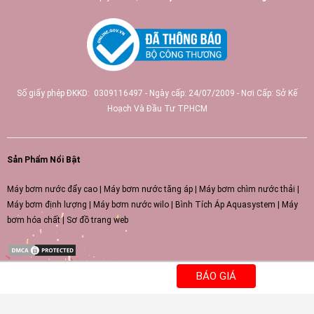
Số giấy phép ĐKKD: 0309116497 - Ngày cấp: 24/07/2009 - Nơi Cấp: Sở Kế
Hoạch Và Đầu Tư TP.HCM
Sản Phẩm Nổi Bật
Máy bơm nước đẩy cao
|
Máy bơm nước tăng áp
|
Máy bơm chìm nước thải
|
Máy bơm định lượng
|
Máy bơm nước wilo
|
Bình Tích Áp Aquasystem
|
Máy
bơm hóa chất
|
Sơ đồ trang web
BÁO GIÁ
66tv
https://51.79.157.238/