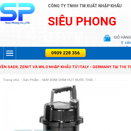
CÔNG TY TNHH TM XUẤT NHẬP KHẨU
SIÊU PHONG
GIỎ HÀNG
0
sản
phẩm
ER, ZENIT VÀ WILO NHẬP KHẨU TỪ ITALY - GERMANY TẠI THỊ TRƯỜ
Trang chủ
/
Sản Phẩm
/
MÁY BƠM CHÌM HÚT NƯỚC THẢI
/