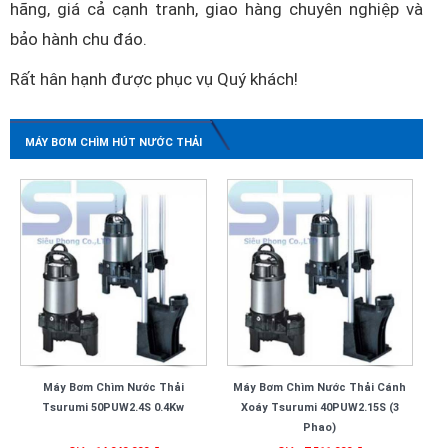
hãng, giá cả cạnh tranh, giao hàng chuyên nghiệp và
bảo hành chu đáo.
Rất hân hạnh được phục vụ Quý khách!
MÁY BƠM CHÌM HÚT NƯỚC THẢI
Máy Bơm Chìm Nước Thải
Máy Bơm Chìm Nước Thải Cánh
Tsurumi 50PUW2.4S 0.4Kw
Xoáy Tsurumi 40PUW2.15S (3
Phao)