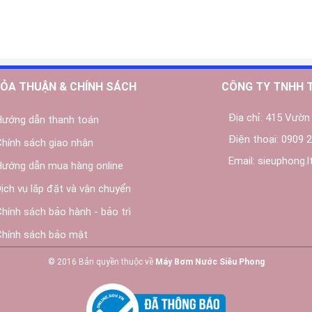
ỎA THUẬN & CHÍNH SÁCH
CÔNG TY TNHH 
Địa chỉ:
415 Vườn 
Hướng dẫn thanh toán
Điện thoại:
0909 2
Chính sách giao nhận
Email:
sieuphong.
Hướng dẫn mua hàng online
Dịch vụ lắp đặt và vận chuyển
Chính sách bảo hành - bảo trì
Chính sách bảo mật
© 2016 Bản quyền thuộc về
Máy Bơm Nước Siêu Phong