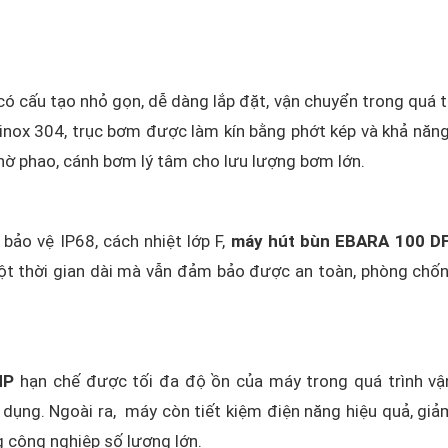
ó cấu tạo nhỏ gọn, dễ dàng lắp đặt, vận chuyển trong quá t
nox 304, trục bơm được làm kín bằng phớt kép và khả năn
hờ phao, cánh bơm lý tâm cho lưu lượng bơm lớn.
bảo vệ IP68, cách nhiệt lớp F,
máy hút bùn EBARA 100 DF
ột thời gian dài mà vẫn đảm bảo được an toàn, phòng chố
HP
hạn chế được tối đa độ ồn của máy trong quá trình vậ
dụng. Ngoài ra, máy còn tiết kiệm điện năng hiệu quả, giả
ng công nghiệp số lượng lớn.