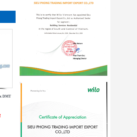
ax DMT
đ