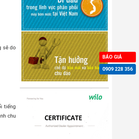
g sẽ do
BÁO GIÁ
0909 228 356
i tiếng
ành chu