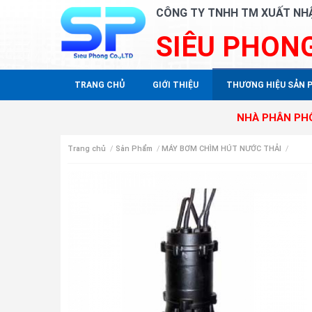
CÔNG TY TNHH TM XUẤT NH
SIÊU PHON
TRANG CHỦ
GIỚI THIỆU
THƯƠNG HIỆU SẢN 
NHÀ PHÂN PHỐI ĐỘC QU
Trang chủ
/
Sản Phẩm
/
MÁY BƠM CHÌM HÚT NƯỚC THẢI
/