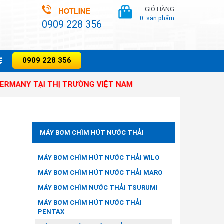
GIỎ HÀNG
0
sản phẩm
0909 228 356
0909 228 356
̣
 TẠI THỊ TRƯỜNG VIỆT NAM
MÁY BƠM CHÌM HÚT NƯỚC THẢI
MÁY BƠM CHÌM HÚT NƯỚC THẢI WILO
MÁY BƠM CHÌM HÚT NƯỚC THẢI MARO
MÁY BƠM CHÌM NƯỚC THẢI TSURUMI
MÁY BƠM CHÌM HÚT NƯỚC THẢI
PENTAX