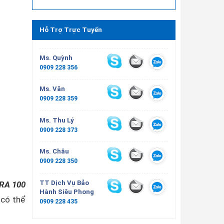
Hỗ Trợ Trực Tuyến
Ms. Quỳnh
0909 228 356
Ms. Vân
0909 228 359
Ms. Thu Lý
0909 228 373
Ms. Châu
0909 228 350
TT Dịch Vụ Bảo
RA 100
Hành Siêu Phong
 có thể
0909 228 435