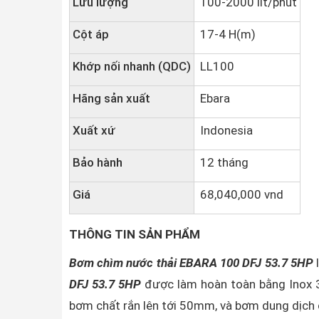
Lưu lượng
100-2000 lít/phút
Cột áp
17-4 H(m)
Khớp nối nhanh (QDC)
LL100
Hãng sản xuất
Ebara
Xuất xứ
Indonesia
Bảo hành
12 tháng
Giá
68,040,000 vnd
THÔNG TIN SẢN PHẨM
Bơm chìm nước thải EBARA 100 DFJ 53.7 5HP
l
DFJ 53.7 5HP
được làm hoàn toàn bằng Inox 
bơm chất rắn lên tới 50mm, và bơm dung dịch