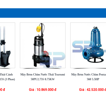
Thải Cánh
Máy Bơm Chìm Nước Thải Tsurumi
Máy Bơm Nước Chìm Pent
5S (3 Phao)
50PU2.75S 0.75KW
560 5.5HP
00 đ
Giá : 10.869.000 đ
Giá : 42.520.000 