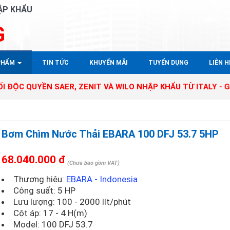
ẬP KHẨU
G
PHẨM
TIN TỨC
KHUYẾN MÃI
TUYỂN DỤNG
LIÊN HÊ
YỀN SAER, ZENIT VÀ WILO NHẬP KHẨU TỪ ITALY - GERMANY
Bơm Chìm Nước Thải EBARA 100 DFJ 53.7 5HP
68.040.000 đ
(Chưa bao gồm VAT)
Thương hiệu:
EBARA - Indonesia
Công suất: 5 HP
Lưu lượng: 100 - 2000 lít/phút
Cột áp: 17 - 4 H(m)
Model:
100 DFJ 53.7