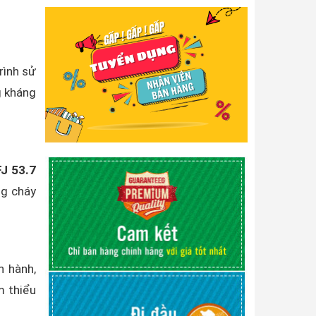
rình sử
g kháng
J 53.7
ng cháy
n hành,
m thiểu