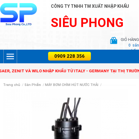
CÔNG TY TNHH TM XUẤT NHẬP KHẨU
SIÊU PHONG
GIỎ HÀNG
0
sản
phẩm
 ZENIT VÀ WILO NHẬP KHẨU TỪ ITALY - GERMANY TẠI THỊ TRƯỜNG V
Trang chủ
/
Sản Phẩm
/
MÁY BƠM CHÌM HÚT NƯỚC THẢI
/