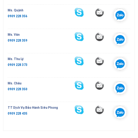
Ms. Quỳnh
0909 228 356
Ms. Vân
0909 228 359
Ms. Thu Lý
0909 228 373
Ms. Châu
0909 228 350
TT Dịch Vụ Bảo Hành Siêu Phong
0909 228 435