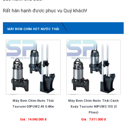
Rất hân hạnh được phục vụ Quý khách!
MÁY BƠM CHÌM HÚT NƯỚC THẢI
Máy Bơm Chìm Nước Thải
Máy Bơm Chìm Nước Thải Cánh
Tsurumi 50PUW2.4S 0.4Kw
Xoáy Tsurumi 40PUW2.15S (3
Phao)
Giá : 14.040.000 đ
Giá : 7.511.000 đ