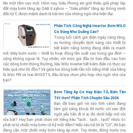
lên một tầm cao mới. Hôm nay, Siêu Phong xin giới thiệu giải pháp lắp
đặt máy bơm tăng áp DAB E.sybox – "Siêu phẩm" tăng áp thông minh
đến từ Ý, được mệnh danh là trái tim của những ngôi nhà hiện đại.
Phân Tích Công Nghệ Inverter Bơm WILO
Có Đúng Như Quảng Cáo?
Trong bối cảnh giá điện ngày càng tăng,
xu hướng chuyển dịch sang các thiết bị
tiết kiệm năng lượng đang diễn ra mạnh
mẽ. Máy bơm nước – thiết bị hoạt động tần suất cao trong gia đình –
cũng không ngoại lệ. Tuy nhiên, với mức giá đầu tư ban đầu cao hơn
các dòng bơm thông thường, liệu Wilo Inverter tiết kiệm điện có thực sự
hiệu quả như lời đồn? Và giữa hai dòng biến tần nổi tiếng nhất của hãng
là Wilo PBI và Isar BOOST5, đâu là lựa chọn phù hợp cho ngôi nhà của
bạn?
Bơm Tăng Áp Cơ Hay Điện Tử, Biến Tần
Tốt Hơn? Phân Tích Chuyên Sâu 2026
Bạn đã bao giờ rơi vào tình cảnh đang
tắm gội sảng khoái thì nước vòi sen đột
ngột yếu hẳn đi vì ai đó dưới bếp mở vòi
rửa bát? Hay bạn phát chán với tiếng kêu "tạch... tạch... tạch" nhức óc
phát ra từ chiếc máy bơm cũ kỹ mỗi đêm? Nếu câu trả lời là "Có", thì bạn
đang cần một chiếc máy bơm tăng áp mới. Tuy nhiên, đứng trước ma