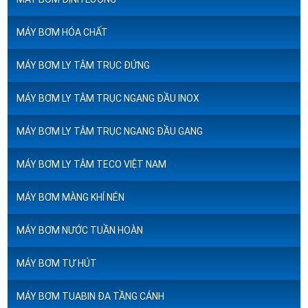
MÁY BƠM HÓA CHẤT
MÁY BƠM LY TÂM TRỤC ĐỨNG
MÁY BƠM LY TÂM TRỤC NGANG ĐẦU INOX
MÁY BƠM LY TÂM TRỤC NGANG ĐẦU GANG
MÁY BƠM LY TÂM TECO VIỆT NAM
MÁY BƠM MÀNG KHÍ NÉN
MÁY BƠM NƯỚC TUẦN HOÀN
MÁY BƠM TỰ HÚT
MÁY BƠM TUABIN ĐA TẦNG CÁNH