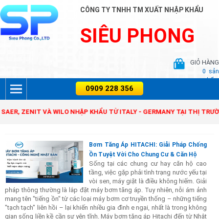
CÔNG TY TNHH TM XUẤT NHẬP KHẨU
SIÊU PHONG
GIỎ HÀNG
0
sản
phẩm
 ZENIT VÀ WILO NHẬP KHẨU TỪ ITALY - GERMANY TẠI THỊ TRƯỜNG V
Bơm Tăng Áp HITACHI: Giải Pháp Chống
Ồn Tuyệt Vời Cho Chung Cư & Căn Hộ
Sống tại các chung cư hay căn hộ cao
tầng, việc gặp phải tình trạng nước yếu tại
vòi sen, máy giặt là điều không hiếm. Giải
pháp thông thường là lắp đặt máy bơm tăng áp. Tuy nhiên, nỗi ám ảnh
mang tên "tiếng ồn" từ các loại máy bơm cơ truyền thống – những tiếng
"tạch tạch" liên hồi – lại khiến nhiều gia đình e ngại, nhất là trong không
gian sống liền kề cần sự yên tĩnh. Máy bơm tăng áp Hitachi đến từ Nhật