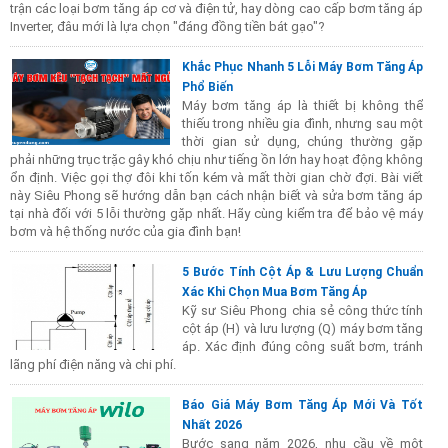
trận các loại bơm tăng áp cơ và điện tử, hay dòng cao cấp bơm tăng áp
Inverter, đâu mới là lựa chọn "đáng đồng tiền bát gạo"?
Khắc Phục Nhanh 5 Lỗi Máy Bơm Tăng Áp
Phổ Biến
Máy bơm tăng áp là thiết bị không thể
thiếu trong nhiều gia đình, nhưng sau một
thời gian sử dụng, chúng thường gặp
phải những trục trặc gây khó chịu như tiếng ồn lớn hay hoạt động không
ổn định. Việc gọi thợ đôi khi tốn kém và mất thời gian chờ đợi. Bài viết
này Siêu Phong sẽ hướng dẫn bạn cách nhận biết và sửa bơm tăng áp
tại nhà đối với 5 lỗi thường gặp nhất. Hãy cùng kiểm tra để bảo vệ máy
bơm và hệ thống nước của gia đình bạn!
5 Bước Tính Cột Áp & Lưu Lượng Chuẩn
Xác Khi Chọn Mua Bơm Tăng Áp
Kỹ sư Siêu Phong chia sẻ công thức tính
cột áp (H) và lưu lượng (Q) máy bơm tăng
áp. Xác định đúng công suất bơm, tránh
lãng phí điện năng và chi phí.
Báo Giá Máy Bơm Tăng Áp Mới Và Tốt
Nhất 2026
Bước sang năm 2026, nhu cầu về một