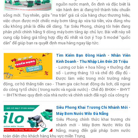
nguồn nước mạnh, ổn định và đặc biệt là
vận hành êm ái đang trở thành tiêu chuẩn
sống mới. Tuy nhiên, giữa "ma trận" giá cả của hàng chục thương hiệu,
việc chọn được một chiếc máy bơm tăng áp vừa túi tiền, vừa đúng nhu
cầu không phải là điều dễ dàng. Tại Siêu Phong, chúng tôi hiện đang
phân phối chính hãng 9 dòng máy bơm tăng áp chủ lực. Bài viết này sẽ
cung cấp bảng giá tổng hợp đầy đủ nhất và Gợi ý Top 5 model "quốc
dân" để giúp bạn ra quyết định mua hàng ngay lập tức.
Tìm Kiếm Bạn Đồng Hành - Nhân Viên
Kinh Doanh - Thu Nhập Lên Đến 20 Triệu
- Lương cơ bản + hoa hồng + thưởng đạt
số - Lương tháng 13 và chế độ đầy đủ -
Được làm việc trong môi trường năng
động, cơ hộ thăng tiến cao - Tham gia các hoạt động du lịch, dã ngoại
do công ty tổ chức ( trong nước và ngoài nước) - Chế độ BHXH – BHYT
– BHTN theo quy định của nhà nước và chính sách đãi ngộ của công ty
Siêu Phong Khai Trương Chi Nhánh Mới -
Máy Bơm Nước Wilo Đà Nẵng
Siêu Phong chính thức khai trương chi
nhánh mới - Máy Bơm Nước Wilo Đà
Nẵng, mang đến giải pháp bơm nước
toàn diện cho khách hàng khu vực miền Trung.