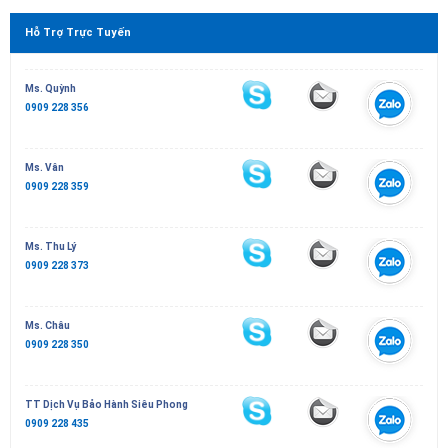
Hỗ Trợ Trực Tuyến
Ms. Quỳnh
0909 228 356
Ms. Vân
0909 228 359
Ms. Thu Lý
0909 228 373
Ms. Châu
0909 228 350
TT Dịch Vụ Bảo Hành Siêu Phong
0909 228 435