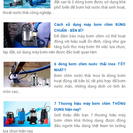
đặt cạn là 2 dòng bơm được sử dụng khá
phổ biến để bơm hút nước thải sinh hoạt,
thoát nước thải công nghiệp...
Cách sử dụng máy bơm chìm ĐÚNG
CHUẨN - BỀN BỈ?
Để đảm bảo máy bơm chìm có thể hoạt
động với hiệu suất ổn định, cũng như gia
tăng tuổi thọ máy bơm thì việc lựa chọn,
lắp đặt, sử dụng máy bơm nên được đặc biệt quan tâm.
6 dòng bơm chìm nước thải Inox TỐT
NHẤT?
Bơm chìm nước thải Inox là dòng bơm
hoạt động rất bền bỉ, rất phù hợp để bơm
nước mặn, những dung dịch có tính ăn
mòn cao...
7 Thương hiệu máy bơm chìm THÔNG
DỤNG hiện nay?
Giới thiệu đến bạn 7 thương hiệu máy
bơm chìm khá thông dụng được đông
đảo người tiêu dùng Việt Nam tin tưởng
lựa chọn hiện nay.