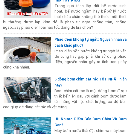
nào TỐT NHẤT?
Trong quá trình lắp đặt bể nước sinh
hoạt, bể nước ngầm hay bể xử lý nước
thải chắc chắn không thể thiếu một thiết
bị thường được lắp kèm đó là phao tự ngắt chống tràn, chống
ngập...vậy phao điện loại nào tốt, đáng để lựa chọn?
Phao điện không tự ngắt: Nguyên nhân và
cách khắc phục?
Phao điện bồn nước không tự ngắt là vấn
đề cũng hay gặp phải khi sử dụng phao
điện, nguyên nhân gây ra tình trạng này
cũng khá nhiều.
5 dòng bơm chìm cắt rác TỐT NHẤT hiện
nay?
Bơm chìm cắt rác là một dòng bơm được
thiết kế hiện đại, với cánh bơm được làm
từ những vật liệu chất lượng, có độ bền
cao giúp dễ dàng cắt rác và vật cứng.
Ưu Nhược Điểm Của Bơm Chìm Và Bơm
Cạn?
Máy bơm nước thải đặt chìm và máy bơm