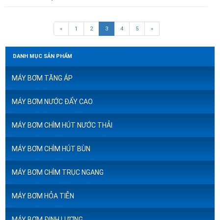
(current)
«
1
2
3
4
5
»
DANH MỤC SẢN PHẨM
MÁY BƠM TĂNG ÁP
MÁY BƠM NƯỚC ĐẨY CAO
MÁY BƠM CHÌM HÚT NƯỚC THẢI
MÁY BƠM CHÌM HÚT BÙN
MÁY BƠM CHÌM TRỤC NGANG
MÁY BƠM HỎA TIỄN
MÁY BƠM ĐỊNH LƯỢNG