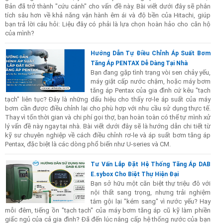
Bản đã trở thành "cứu cánh" cho vấn đề này. Bài viết dưới đây sẽ phân
tích sâu hơn về khả năng vận hành êm ái và độ bền của Hitachi, giúp
bạn trả lời câu hỏi: Liệu đây có phải là lựa chọn hoàn hảo cho căn hộ
của mình?
Hướng Dẫn Tự Điều Chỉnh Áp Suất Bơm
Tăng Áp PENTAX Dễ Dàng Tại Nhà
Bạn đang gặp tình trạng vòi sen chảy yếu,
máy giặt cấp nước chậm, hoặc máy bơm
tăng áp Pentax của gia đình cứ kêu "tạch
tạch" liên tục? Đây là những dấu hiệu cho thấy rơ-le áp suất của máy
bơm cần được điều chỉnh lại cho phù hợp với nhu cầu sử dụng thực tế.
Thay vì tốn thời gian và chi phí gọi thợ, bạn hoàn toàn có thể tự mình xử
lý vấn đề này ngay tại nhà. Bài viết dưới đây sẽ là hướng dẫn chi tiết từ
kỹ sư chuyên nghiệp về cách điều chỉnh rơ-le và áp suất bơm tăng áp
Pentax, đặc biệt là các dòng phổ biến như U-series và CM.
Tư Vấn Lắp Đặt Hệ Thống Tăng Áp DAB
E.sybox Cho Biệt Thự Hiện Đại
Bạn sở hữu một căn biệt thự triệu đô với
nội thất sang trọng, nhưng trải nghiệm
tắm gội lại "kém sang" vì nước yếu? Hay
mỗi đêm, tiếng ồn "tạch tạch" của máy bơm tăng áp cũ kỹ làm phiền
giấc ngủ của cả gia đình? Đã đến lúc nâng cấp hệ thống nước của bạn