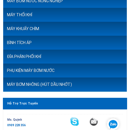
MÁY BƠM NƯỚC NÔNG NGHIỆP
MÁY THỔI KHÍ
MÁY KHUẤY CHÌM
BÌNH TÍCH ÁP
ĐĨA PHÂN PHỐI KHÍ
PHỤ KIỆN MÁY BƠM NƯỚC
MÁY BƠM NHÔNG (HÚT DẦU NHỚT)
Hỗ Trợ Trực Tuyến
Ms. Quỳnh
0909 228 356