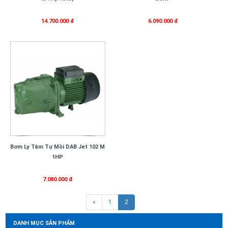
14.700.000 đ
6.090.000 đ
Bơm Ly Tâm Tự Mồi DAB Jet 102 M
1HP
7.080.000 đ
(current)
«
1
2
DANH MỤC SẢN PHẨM