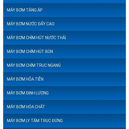
MÁY BƠM TĂNG ÁP
MÁY BƠM NƯỚC ĐẨY CAO
MÁY BƠM CHÌM HÚT NƯỚC THẢI
MÁY BƠM CHÌM HÚT BÙN
MÁY BƠM CHÌM TRỤC NGANG
MÁY BƠM HỎA TIỄN
MÁY BƠM ĐỊNH LƯỢNG
MÁY BƠM HÓA CHẤT
MÁY BƠM LY TÂM TRỤC ĐỨNG