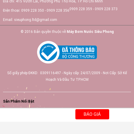
Địa chỉ:
415 Vườn Lài, Phường Phú Thọ Hòa, TP. Hồ Chí Minh
0909 228 359 - 0909 228 373
Điện thoại:
0909 228 350 - 0909 228 356
Email:
sieuphong.ltd@gmail.com
© 2016 Bản quyền thuộc về
Máy Bơm Nước Siêu Phong
Số giấy phép ĐKKD: 0309116497 - Ngày cấp: 24/07/2009 - Nơi Cấp: Sở Kế
Hoạch Và Đầu Tư TP.HCM
Sản Phẩm Nổi Bật
BÁO GIÁ
Máy bơm nước đẩy cao
|
Máy bơm nước tăng áp
|
Máy bơm chìm nước thải
|
Máy bơm định lượng
|
Máy bơm nước wilo
|
Bình Tích Áp Aquasystem
|
Máy
bơm hóa chất
|
Sơ đồ trang web