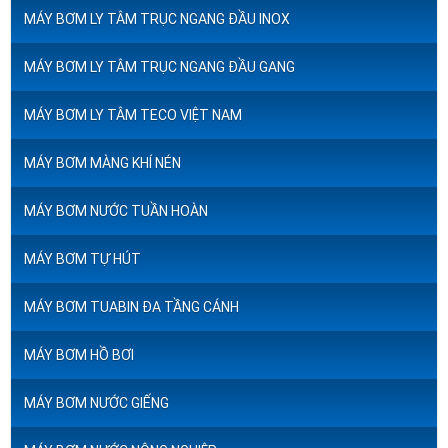
MÁY BƠM LY TÂM TRỤC NGANG ĐẦU INOX
MÁY BƠM LY TÂM TRỤC NGANG ĐẦU GANG
MÁY BƠM LY TÂM TECO VIỆT NAM
MÁY BƠM MÀNG KHÍ NÉN
MÁY BƠM NƯỚC TUẦN HOÀN
MÁY BƠM TỰ HÚT
MÁY BƠM TUABIN ĐA TẦNG CÁNH
MÁY BƠM HỒ BƠI
MÁY BƠM NƯỚC GIẾNG