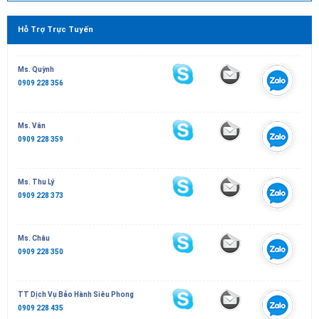
Hỗ Trợ Trực Tuyến
Ms. Quỳnh
0909 228 356
Ms. Vân
0909 228 359
Ms. Thu Lý
0909 228 373
Ms. Châu
0909 228 350
TT Dịch Vụ Bảo Hành Siêu Phong
0909 228 435