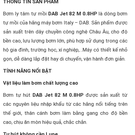
THÔNG TIN SẢN PHẨM
Bơm ly tâm tự mồi
DAB Jet 82 M 0.8HP
là dòng bơm
tự mồi của hãng máy bơm Italy – DAB. Sản phẩm được
sản xuất trên dây chuyền công nghệ Châu Âu, cho độ
bền cao, lưu lượng bơm lớn, phù hợp sử dụng trong các
hộ gia đình, trường học, xí nghiệp,…Máy có thiết kế nhỏ
gọn, dễ dàng lắp đặt hay di chuyển, vận hành đơn giản.
TÍNH NĂNG NỔI BẬT
Vật liệu làm bơm chất lượng cao
Bơm tự hút
DAB Jet 82 M 0.8HP
được sản xuất từ
các nguyên liệu nhập khẩu từ các hãng nổi tiếng trên
thế giới, thân cánh bơm làm bằng gang cho độ bền
cao, chịu ăn mòn hiệu quả, chắc chắn.
Tự hút không cần Lupe