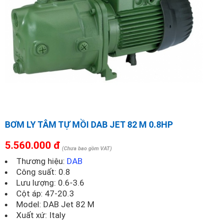
BƠM LY TÂM TỰ MỒI DAB JET 82 M 0.8HP
5.560.000 đ
(Chưa bao gồm VAT)
Thương hiệu:
DAB
Công suất: 0.8
Lưu lượng: 0.6-3.6
Cột áp: 47-20.3
Model:
DAB Jet 82 M
Xuất xứ: Italy