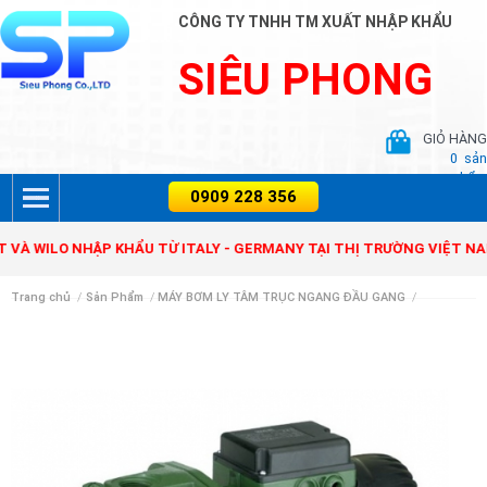
CÔNG TY TNHH TM XUẤT NHẬP KHẨU
SIÊU PHONG
GIỎ HÀNG
0
sản
phẩm
NIT VÀ WILO NHẬP KHẨU TỪ ITALY - GERMANY TẠI THỊ TRƯỜNG VIỆT
Trang chủ
/
Sản Phẩm
/
MÁY BƠM LY TÂM TRỤC NGANG ĐẦU GANG
/