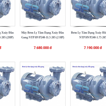
 Xoáy Đầu
Máy Bơm Ly Tâm Dạng Xoáy Đầu
Bơm Ly Tâm Dạng Xoáy Đầ
 205 (2HP)
Gang NTP HVP240-11.5 205 (2 HP)
NTP HVP240-1.75 20
đ
7.680.000 đ
7.190.000 đ