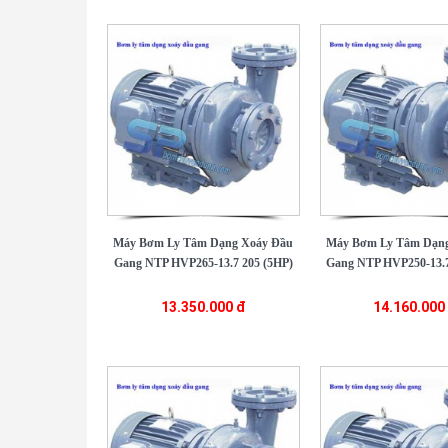
Máy Bơm Ly Tâm Dạng Xoáy Đầu
Máy Bơm Ly Tâm Dạng
Gang NTP HVP265-13.7 205 (5HP)
Gang NTP HVP250-13.7
13.350.000 đ
14.160.000