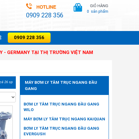
GIỎ HÀNG
0
sản phẩm
0909 228 356
0909 228 356
̣
ANY TẠI THỊ TRƯỜNG VIỆT NAM
 cả 26 sp
MÁY BƠM LY TÂM TRỤC NGANG ĐẦU
GANG
BƠM LY TÂM TRỤC NGANG ĐẦU GANG
WILO
MÁY BƠM LY TÂM TRỤC NGANG KAIQUAN
BƠM LY TÂM TRỤC NGANG ĐẦU GANG
EVERGUSH