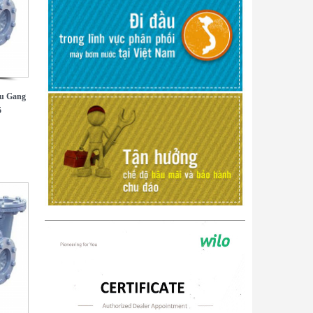
u Gang
5