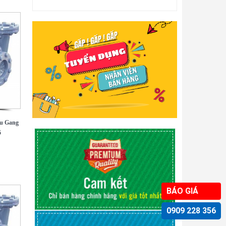
u Gang
5
BÁO GIÁ
0909 228 356