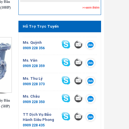
áy Đầu
 (10HP)
>>xem thêm
Hỗ Trợ Trực Tuyến
Ms. Quỳnh
0909 228 356
Ms. Vân
0909 228 359
Ms. Thu Lý
0909 228 373
Ms. Châu
áy Đầu
0909 228 350
 (5HP)
TT Dịch Vụ Bảo
Hành Siêu Phong
0909 228 435