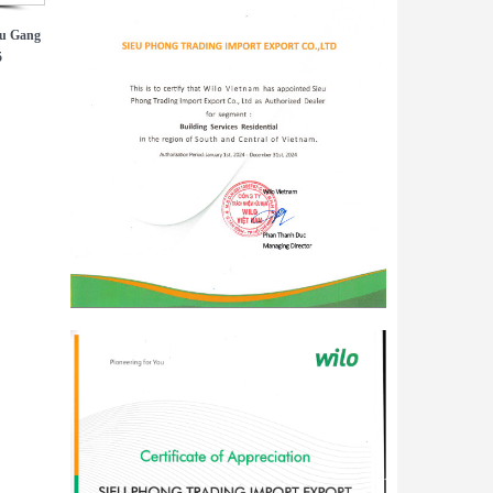
u Gang
5