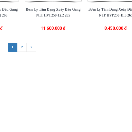
y Đầu Gang
Bơm Ly Tâm Dạng Xoáy Đầu Gang
Bơm Ly Tâm Dạng Xoáy Đầ
2 265
NTP HVP250-12.2 265
NTP HVP250-11.5 26
 đ
11.600.000 đ
8.450.000 đ
(current)
1
2
»