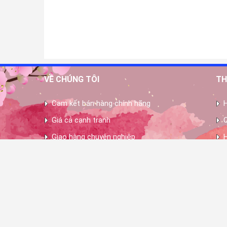
VỀ CHÚNG TÔI
TH
Cam kết bán hàng chính hãng
Giá cả cạnh tranh
Giao hàng chuyên nghiệp
Bảo hành chu đáo