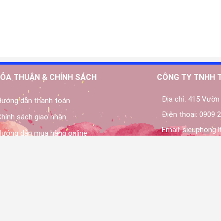
ỎA THUẬN & CHÍNH SÁCH
CÔNG TY TNHH 
Địa chỉ:
415 Vườn 
Hướng dẫn thanh toán
Điện thoại:
0909 2
Chính sách giao nhận
Email:
sieuphong.
Hướng dẫn mua hàng online
Dịch vụ lắp đặt và vận chuyển
Chính sách bảo hành - bảo trì
Chính sách bảo mật
© 2016 Bản quyền thuộc về
Máy Bơm Nước Siêu Phong