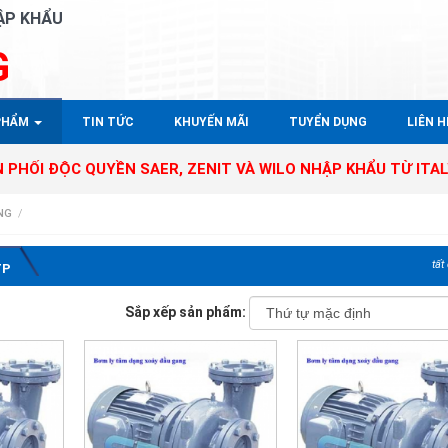
ẬP KHẨU
G
PHẨM
TIN TỨC
KHUYẾN MÃI
TUYỂN DỤNG
LIÊN HÊ
 QUYỀN SAER, ZENIT VÀ WILO NHẬP KHẨU TỪ ITALY - GERM
NG
/
tất
TP
Sắp xếp sản phẩm: