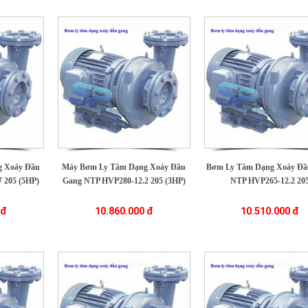
 Xoáy Đầu
Máy Bơm Ly Tâm Dạng Xoáy Đầu
Bơm Ly Tâm Dạng Xoáy Đầ
 205 (5HP)
Gang NTP HVP280-12.2 205 (3HP)
NTP HVP265-12.2 20
 đ
10.860.000 đ
10.510.000 đ