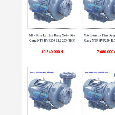
Máy Bơm Ly Tâm Dạng Xoáy Đầu
Máy Bơm Ly Tâm Dạng
Gang NTP HVP250-12.2 205 (3HP)
Gang NTP HVP250-11.5
10.540.000 đ
7.680.000 