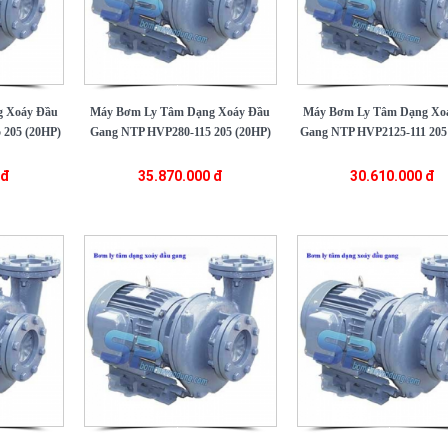
 Xoáy Đầu
Máy Bơm Ly Tâm Dạng Xoáy Đầu
Máy Bơm Ly Tâm Dạng Xo
 205 (20HP)
Gang NTP HVP280-115 205 (20HP)
Gang NTP HVP2125-111 205
 đ
35.870.000 đ
30.610.000 đ