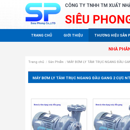
CÔNG TY TNHH TM XUẤT NH
SIÊU PHON
TRANG CHỦ
GIỚI THIỆU
THƯƠNG HIỆU SẢN 
NHÀ PHÂN PHỐI ĐỘC
Trang chủ
/
Sản Phẩm
/
MÁY BƠM LY TÂM TRỤC NGANG ĐẦU GA
MÁY BƠM LY TÂM TRỤC NGANG ĐẦU GANG 2 CỰC N