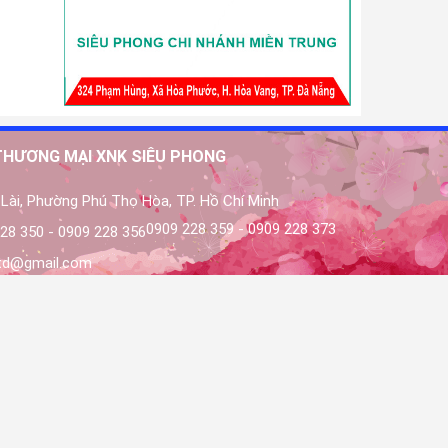
THƯƠNG MẠI XNK SIÊU PHONG
Lài, Phường Phú Thọ Hòa, TP. Hồ Chí Minh
0909 228 359 - 0909 228 373
28 350 - 0909 228 356
ltd@gmail.com