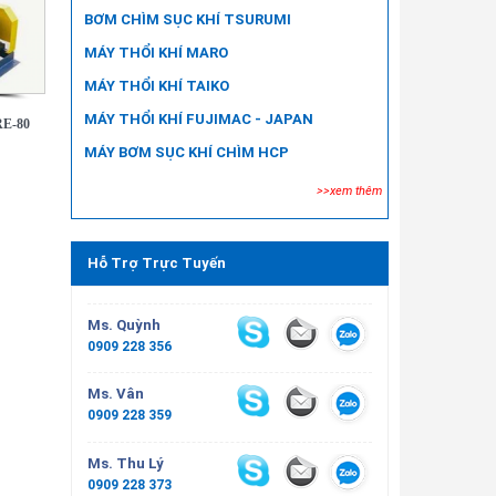
BƠM CHÌM SỤC KHÍ TSURUMI
MÁY THỔI KHÍ MARO
MÁY THỔI KHÍ TAIKO
MÁY THỔI KHÍ FUJIMAC - JAPAN
RE-80
MÁY BƠM SỤC KHÍ CHÌM HCP
>>xem thêm
Hỗ Trợ Trực Tuyến
Ms. Quỳnh
0909 228 356
Ms. Vân
0909 228 359
Ms. Thu Lý
0909 228 373