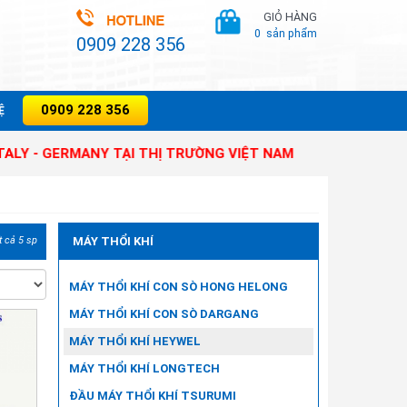
GIỎ HÀNG
0
sản phẩm
0909 228 356
0909 228 356
̣
GERMANY TẠI THỊ TRƯỜNG VIỆT NAM
t cả 5 sp
MÁY THỔI KHÍ
MÁY THỔI KHÍ CON SÒ HONG HELONG
MÁY THỔI KHÍ CON SÒ DARGANG
MÁY THỔI KHÍ HEYWEL
MÁY THỔI KHÍ LONGTECH
ĐẦU MÁY THỔI KHÍ TSURUMI