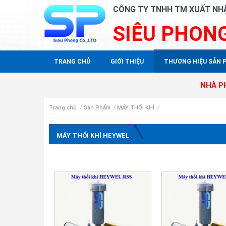
CÔNG TY TNHH TM XUẤT NH
SIÊU PHON
TRANG CHỦ
GIỚI THIỆU
THƯƠNG HIỆU SẢN 
NHÀ PHÂN PHỐ
Trang chủ
/
Sản Phẩm
/
MÁY THỔI KHÍ
/
MÁY THỔI KHÍ HEYWEL