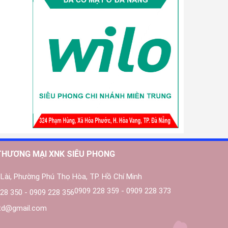
THƯƠNG MẠI XNK SIÊU PHONG
Lài, Phường Phú Thọ Hòa, TP. Hồ Chí Minh
0909 228 359 - 0909 228 373
28 350 - 0909 228 356
ltd@gmail.com