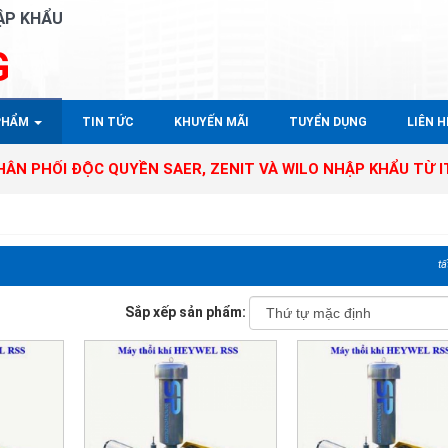
ẬP KHẨU
G
PHẨM
TIN TỨC
KHUYẾN MÃI
TUYỂN DỤNG
LIÊN HÊ
I ĐỘC QUYỀN SAER, ZENIT VÀ WILO NHẬP KHẨU TỪ ITALY - 
tấ
Sắp xếp sản phẩm: