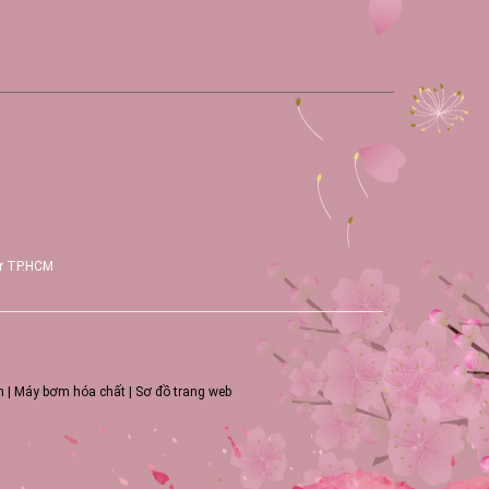
Tư TP.HCM
m
|
Máy bơm hóa chất
|
Sơ đồ trang web