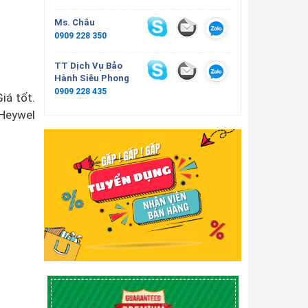
Ms. Châu
0909 228 350
TT Dịch Vụ Bảo
Hành Siêu Phong
0909 228 435
iá tốt.
 Heywel