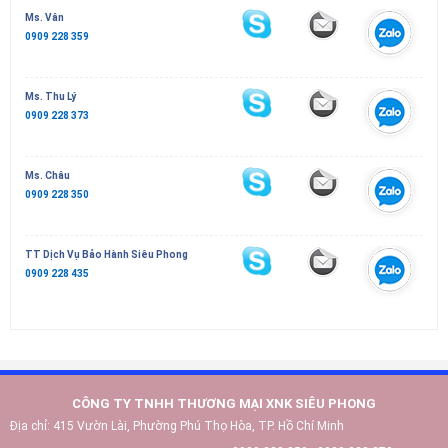
Ms. Vân
0909 228 359
Ms. Thu Lý
0909 228 373
Ms. Châu
0909 228 350
TT Dịch Vụ Bảo Hành Siêu Phong
0909 228 435
CÔNG TY TNHH THƯƠNG MẠI XNK SIÊU PHONG
Địa chỉ:
415 Vườn Lài, Phường Phú Thọ Hòa, TP. Hồ Chí Minh