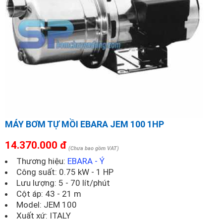
MÁY BƠM TỰ MỒI EBARA JEM 100 1HP
14.370.000 đ
(Chưa bao gồm VAT)
Thương hiệu:
EBARA - Ý
Công suất: 0.75 kW - 1 HP
Lưu lượng: 5 - 70 lít/phút
Cột áp: 43 - 21 m
Model:
JEM 100
Xuất xứ: ITALY