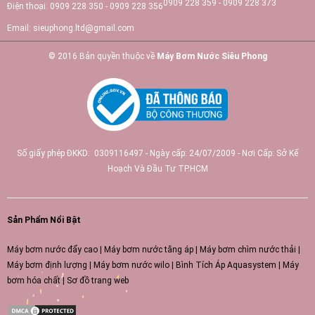
0909 228 359 - 0909 228 373
Điện thoại:
0909 228 350 - 0909 228 356
Email:
sieuphong.ltd@gmail.com
© 2016 Bản quyền thuộc về
Máy Bơm Nước Siêu Phong
Số giấy phép ĐKKD: 0309116497 - Ngày cấp: 24/07/2009 - Nơi Cấp: Sở Kế
Hoạch Và Đầu Tư TP.HCM
Sản Phẩm Nổi Bật
Máy bơm nước đẩy cao
|
Máy bơm nước tăng áp
|
Máy bơm chìm nước thải
|
Máy bơm định lượng
|
Máy bơm nước wilo
|
Bình Tích Áp Aquasystem
|
Máy
bơm hóa chất
|
Sơ đồ trang web