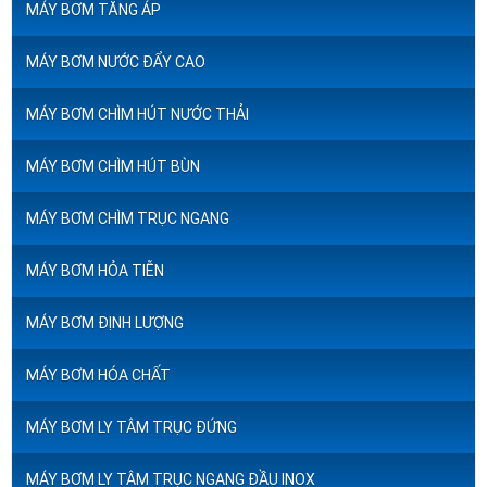
MÁY BƠM TĂNG ÁP
MÁY BƠM NƯỚC ĐẨY CAO
MÁY BƠM CHÌM HÚT NƯỚC THẢI
MÁY BƠM CHÌM HÚT BÙN
MÁY BƠM CHÌM TRỤC NGANG
MÁY BƠM HỎA TIỄN
MÁY BƠM ĐỊNH LƯỢNG
MÁY BƠM HÓA CHẤT
MÁY BƠM LY TÂM TRỤC ĐỨNG
MÁY BƠM LY TÂM TRỤC NGANG ĐẦU INOX