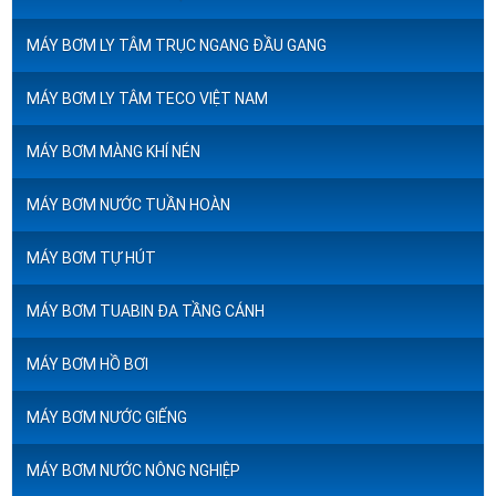
MÁY BƠM LY TÂM TRỤC NGANG ĐẦU GANG
MÁY BƠM LY TÂM TECO VIỆT NAM
MÁY BƠM MÀNG KHÍ NÉN
MÁY BƠM NƯỚC TUẦN HOÀN
MÁY BƠM TỰ HÚT
MÁY BƠM TUABIN ĐA TẦNG CÁNH
MÁY BƠM HỒ BƠI
MÁY BƠM NƯỚC GIẾNG
MÁY BƠM NƯỚC NÔNG NGHIỆP