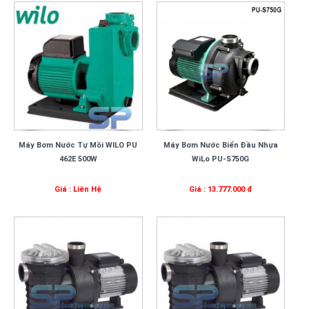
Máy Bơm Nước Tự Mồi WILO PU
Máy Bơm Nước Biển Đầu Nhựa
462E 500W
WiLo PU-S750G
Giá : Liên Hệ
Giá : 13.777.000 đ