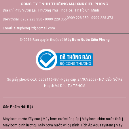
CÔNG TY TNHH THƯƠNG MẠI XNK SIÊU PHONG
Địa chỉ:
415 Vườn Lài, Phường Phú Thọ Hòa, TP. Hồ Chí Minh
0909 228 359 - 0909 228 373
Điện thoại:
0909 228 350 - 0909 228 356
Email:
sieuphong.ltd@gmail.com
© 2016 Bản quyền thuộc về
Máy Bơm Nước Siêu Phong
Số giấy phép ĐKKD: 0309116497 - Ngày cấp: 24/07/2009 - Nơi Cấp: Sở Kế
Hoạch Và Đầu Tư TP.HCM
Sản Phẩm Nổi Bật
Máy bơm nước đẩy cao
|
Máy bơm nước tăng áp
|
Máy bơm chìm nước thải
|
Máy bơm định lượng
|
Máy bơm nước wilo
|
Bình Tích Áp Aquasystem
|
Máy