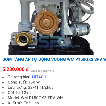
BƠM TĂNG ÁP TỰ ĐỘNG VUÔNG WM P150GX2 SPV 
5.230.000 đ
(Chưa bao gồm VAT)
Thương hiệu:
HITACHI
Công suất: 150 W
Lưu lượng: 32-41 lít/phút
Cột áp: 12 m
Model:
WM-P150GX2-SPV-WH
Xuất xứ: Thái Lan