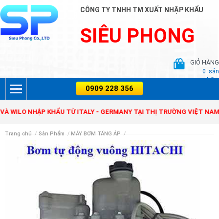
CÔNG TY TNHH TM XUẤT NHẬP KHẨU
SIÊU PHONG
GIỎ HÀNG
0
sản
phẩm
NIT VÀ WILO NHẬP KHẨU TỪ ITALY - GERMANY TẠI THỊ TRƯỜNG VIỆ
Trang chủ
/
Sản Phẩm
/
MÁY BƠM TĂNG ÁP
/