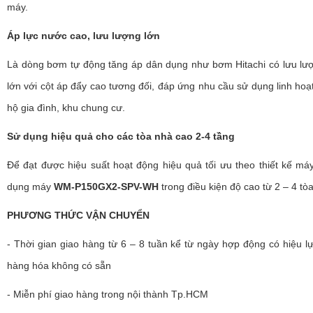
máy.
Áp lực nước cao, lưu lượng lớn
Là dòng bơm tự động tăng áp dân dụng như bơm Hitachi có lưu lư
lớn với cột áp đẩy cao tương đối, đáp ứng nhu cầu sử dụng linh hoạ
hộ gia đình, khu chung cư.
Sử dụng hiệu quả cho các tòa nhà cao 2-4 tầng
Để đạt được hiệu suất hoạt động hiệu quả tối ưu theo thiết kế má
dụng máy
WM-P150GX2-SPV-WH
trong điều kiện độ cao từ 2 – 4 tò
PHƯƠNG THỨC VẬN CHUYỂN
- Thời gian giao hàng từ 6 – 8 tuần kể từ ngày hợp động có hiệu lự
hàng hóa không có sẵn
- Miễn phí giao hàng trong nội thành Tp.HCM