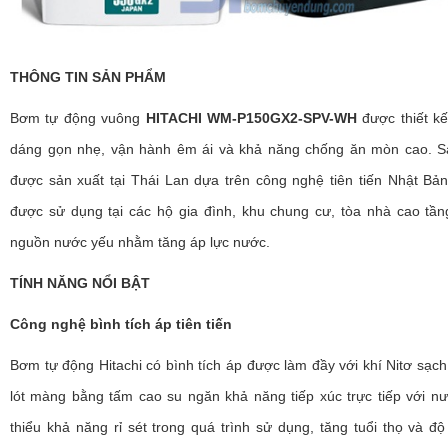
THÔNG TIN SẢN PHẨM
Bơm tự động vuông
HITACHI WM-P150GX2-SPV-WH
được thiết kế
dáng gọn nhẹ, vận hành êm ái và khả năng chống ăn mòn cao. 
được sản xuất tại Thái Lan dựa trên công nghệ tiên tiến Nhật Bả
được sử dụng tại các hộ gia đình, khu chung cư, tòa nhà cao tần
nguồn nước yếu nhằm tăng áp lực nước.
TÍNH NĂNG NỔI BẬT
Công nghệ bình tích áp tiên tiến
Bơm tự động Hitachi có bình tích áp được làm đầy với khí Nitơ sạc
lót màng bằng tấm cao su ngăn khả năng tiếp xúc trực tiếp với n
thiểu khả năng rỉ sét trong quá trình sử dụng, tăng tuổi thọ và đ