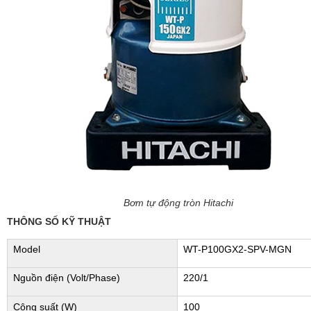
Bơm tự động tròn Hitachi
THÔNG SỐ KỸ THUẬT
Model
WT-P100GX2-SPV-MGN
Nguồn điện (Volt/Phase)
220/1
Công suất (W)
100