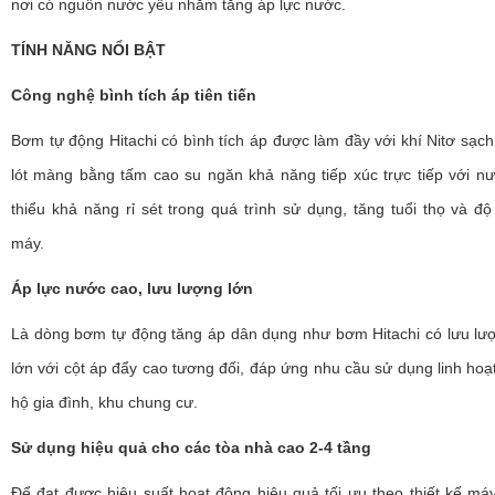
nơi có nguồn nước yếu nhằm tăng áp lực nước.
TÍNH NĂNG NỔI BẬT
Công nghệ bình tích áp tiên tiến
Bơm tự động Hitachi có bình tích áp được làm đầy với khí Nitơ sạc
lót màng bằng tấm cao su ngăn khả năng tiếp xúc trực tiếp với n
thiểu khả năng rỉ sét trong quá trình sử dụng, tăng tuổi thọ và đ
máy.
Áp lực nước cao, lưu lượng lớn
Là dòng bơm tự động tăng áp dân dụng như bơm Hitachi có lưu lư
lớn với cột áp đẩy cao tương đối, đáp ứng nhu cầu sử dụng linh hoạ
hộ gia đình, khu chung cư.
Sử dụng hiệu quả cho các tòa nhà cao 2-4 tầng
Để đạt được hiệu suất hoạt động hiệu quả tối ưu theo thiết kế má