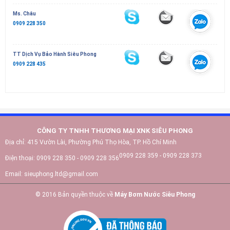
Ms. Châu
0909 228 350
TT Dịch Vụ Bảo Hành Siêu Phong
0909 228 435
CÔNG TY TNHH THƯƠNG MẠI XNK SIÊU PHONG
Địa chỉ:
415 Vườn Lài, Phường Phú Thọ Hòa, TP. Hồ Chí Minh
0909 228 359 - 0909 228 373
Điện thoại:
0909 228 350 - 0909 228 356
Email:
sieuphong.ltd@gmail.com
© 2016 Bản quyền thuộc về
Máy Bơm Nước Siêu Phong