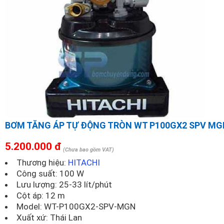
BƠM TĂNG ÁP TỰ ĐỘNG TRÒN WT P100GX2 SPV MG
5.200.000 đ
(Chưa bao gồm VAT)
Thương hiệu:
HITACHI
Công suất: 100 W
Lưu lượng: 25-33 lít/phút
Cột áp: 12 m
Model:
WT-P100GX2-SPV-MGN
Xuất xứ: Thái Lan