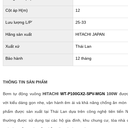
Cột áp H(m)
12
Lưu lượng L/P’
25-33
Hãng sản xuất
HITACHI JAPAN
Xuất xứ
Thái Lan
Bảo hành
12 tháng
THÔNG TIN SẢN PHẨM
Bơm tự động vuông
HITACHI
WT-P100GX2-SPV-MGN
100W
được 
với kiểu dáng gọn nhẹ, vận hành êm ái và khả năng chống ăn mòn
phẩm được sản xuất tại Thái Lan dựa trên công nghệ tiên tiến N
thường được sử dụng tại các hộ gia đình, khu chung cư, tòa nhà 