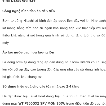
TÍNH NĂNG NỔI BẬT
Công nghệ bình tích áp tiên tiến
Bơm tự động Hitachi có bình tích áp được làm đầy với khí Nitơ sạc
lót màng bằng tấm cao su ngăn khả năng tiếp xúc trực tiếp với n
thiểu khả năng rỉ sét trong quá trình sử dụng, tăng tuổi thọ và đ
máy.
Áp lực nước cao, lưu lượng lớn
Là dòng bơm tự động tăng áp dân dụng như bơm Hitachi có lưu lư
lớn với cột áp đẩy cao tương đối, đáp ứng nhu cầu sử dụng linh hoạ
hộ gia đình, khu chung cư.
Sử dụng hiệu quả cho các tòa nhà cao 2-4 tầng
Để đạt được hiệu suất hoạt động hiệu quả tối ưu theo thiết kế má
dụng máy
WT-P350GX2-SPV-MGN 350W
trong điều kiện độ cao từ 