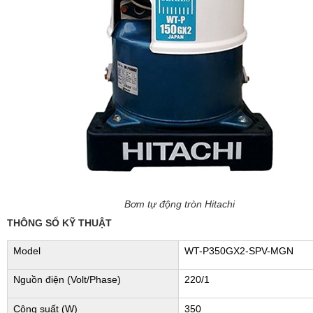
Bơm tự động tròn Hitachi
THÔNG SỐ KỸ THUẬT
Model
WT-P350GX2-SPV-MGN
Nguồn điện (Volt/Phase)
220/1
Công suất (W)
350