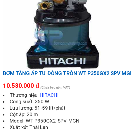
BƠM TĂNG ÁP TỰ ĐỘNG TRÒN WT P350GX2 SPV MG
10.530.000 đ
(Chưa bao gồm VAT)
Thương hiệu:
HITACHI
Công suất: 350 W
Lưu lượng: 51-59 lít/phút
Cột áp: 20 m
Model:
WT-P350GX2-SPV-MGN
Xuất xứ: Thái Lan