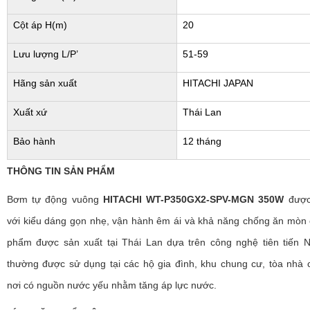
Cột áp H(m)
20
Lưu lượng L/P’
51-59
Hãng sản xuất
HITACHI JAPAN
Xuất xứ
Thái Lan
Bảo hành
12 tháng
THÔNG TIN SẢN PHẨM
Bơm tự động vuông
HITACHI WT-P350GX2-SPV-MGN 350W
được 
với kiểu dáng gọn nhẹ, vận hành êm ái và khả năng chống ăn mòn
phẩm được sản xuất tại Thái Lan dựa trên công nghệ tiên tiến N
thường được sử dụng tại các hộ gia đình, khu chung cư, tòa nhà 
nơi có nguồn nước yếu nhằm tăng áp lực nước.