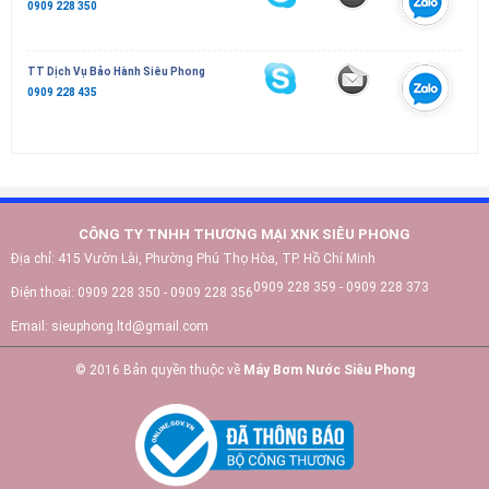
0909 228 350
TT Dịch Vụ Bảo Hành Siêu Phong
0909 228 435
CÔNG TY TNHH THƯƠNG MẠI XNK SIÊU PHONG
Địa chỉ:
415 Vườn Lài, Phường Phú Thọ Hòa, TP. Hồ Chí Minh
0909 228 359 - 0909 228 373
Điện thoại:
0909 228 350 - 0909 228 356
Email:
sieuphong.ltd@gmail.com
© 2016 Bản quyền thuộc về
Máy Bơm Nước Siêu Phong