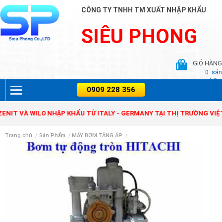
CÔNG TY TNHH TM XUẤT NHẬP KHẨU
SIÊU PHONG
GIỎ HÀNG
0
sản
phẩm
 VÀ WILO NHẬP KHẨU TỪ ITALY - GERMANY TẠI THỊ TRƯỜNG VIỆT NA
Trang chủ
/
Sản Phẩm
/
MÁY BƠM TĂNG ÁP
/