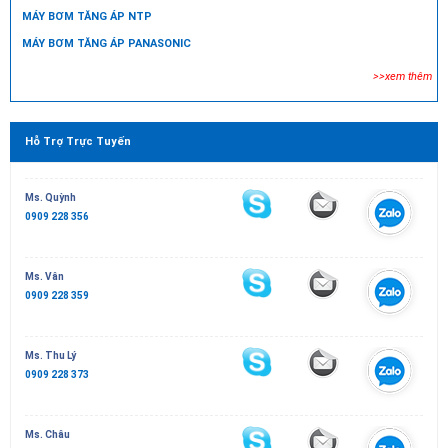
MÁY BƠM TĂNG ÁP NTP
MÁY BƠM TĂNG ÁP PANASONIC
>>xem thêm
Hỗ Trợ Trực Tuyến
Ms. Quỳnh
0909 228 356
Ms. Vân
0909 228 359
Ms. Thu Lý
0909 228 373
Ms. Châu