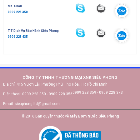
Ms. Châu
0909 228 350
TT Dịch Vụ Bảo Hành Siêu Phong
0909 228 435
CÔNG TY TNHH THƯƠNG MẠI XNK SIÊU PHONG
Địa chỉ:
415 Vườn Lài, Phường Phú Thọ Hòa, TP. Hồ Chí Minh
0909 228 359 - 0909 228 373
Điện thoại:
0909 228 350 - 0909 228 356
Email:
sieuphong.ltd@gmail.com
© 2016 Bản quyền thuộc về
Máy Bơm Nước Siêu Phong