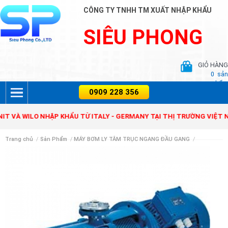
CÔNG TY TNHH TM XUẤT NHẬP KHẨU
SIÊU PHONG
GIỎ HÀNG
0
sản
phẩm
R, ZENIT VÀ WILO NHẬP KHẨU TỪ ITALY - GERMANY TẠI THỊ TRƯỜNG
Trang chủ
/
Sản Phẩm
/
MÁY BƠM LY TÂM TRỤC NGANG ĐẦU GANG
/