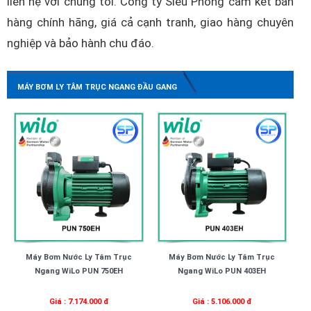
liên hệ với chúng tôi. Công ty Siêu Phong cam kết bán
hàng chính hãng, giá cả cạnh tranh, giao hàng chuyên
nghiệp và bảo hành chu đáo.
MÁY BƠM LY TÂM TRỤC NGANG ĐẦU GANG
Máy Bơm Nước Ly Tâm Trục
Máy Bơm Nước Ly Tâm Trục
Ngang WiLo PUN 750EH
Ngang WiLo PUN 403EH
Giá : 7.174.000 đ
Giá : 5.106.000 đ