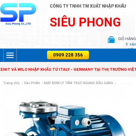
CÔNG TY TNHH TM XUẤT NHẬP KHẨU
SIÊU PHONG
GIỎ HÀNG
0
sản
phẩm
VÀ WILO NHẬP KHẨU TỪ ITALY - GERMANY TẠI THỊ TRƯỜNG VIỆT NA
Trang chủ
/
Sản Phẩm
/
MÁY BƠM LY TÂM TRỤC NGANG ĐẦU GANG
/