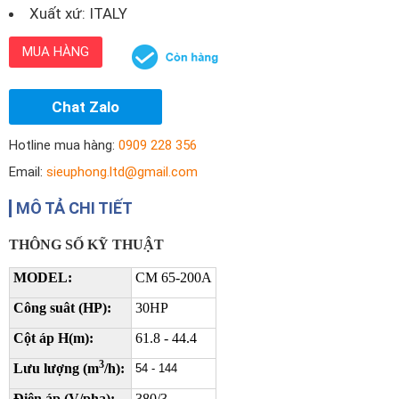
Xuất xứ: ITALY
MUA HÀNG
Chat Zalo
Hotline mua hàng:
0909 228 356
Email:
sieuphong.ltd@gmail.com
MÔ TẢ CHI TIẾT
THÔNG SỐ KỸ THUẬT
MODEL:
CM 65-200A
Công suât (HP):
30HP
Cột áp H(m):
61.8 - 44.4
3
Lưu lượng (m
/h):
54 - 144
Điện áp (V/pha):
380/3