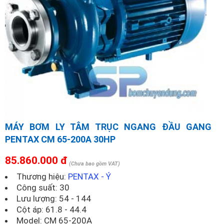
MÁY BƠM LY TÂM TRỤC NGANG ĐẦU GANG
PENTAX CM 65-200A 30HP
85.860.000 đ
(Chưa bao gồm VAT)
Thương hiệu:
PENTAX - Ý
Công suất: 30
Lưu lượng: 54 - 144
Cột áp: 61.8 - 44.4
Model:
CM 65-200A