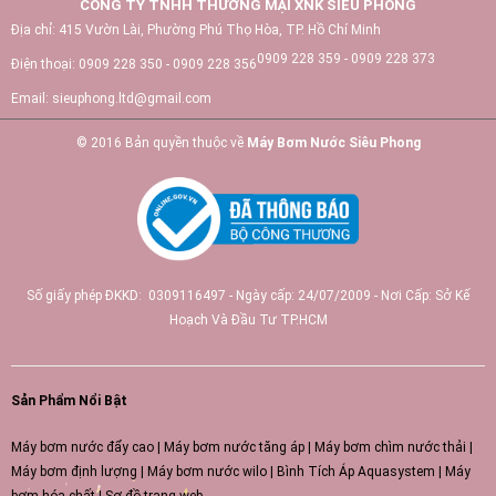
CÔNG TY TNHH THƯƠNG MẠI XNK SIÊU PHONG
Địa chỉ:
415 Vườn Lài, Phường Phú Thọ Hòa, TP. Hồ Chí Minh
0909 228 359 - 0909 228 373
Điện thoại:
0909 228 350 - 0909 228 356
Email:
sieuphong.ltd@gmail.com
© 2016 Bản quyền thuộc về
Máy Bơm Nước Siêu Phong
Số giấy phép ĐKKD: 0309116497 - Ngày cấp: 24/07/2009 - Nơi Cấp: Sở Kế
Hoạch Và Đầu Tư TP.HCM
Sản Phẩm Nổi Bật
Máy bơm nước đẩy cao
|
Máy bơm nước tăng áp
|
Máy bơm chìm nước thải
|
Máy bơm định lượng
|
Máy bơm nước wilo
|
Bình Tích Áp Aquasystem
|
Máy
bơm hóa chất
|
Sơ đồ trang web