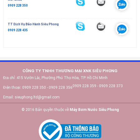
0909 228 350
TT Dịch Vụ Bảo Hành Siêu Phong
0909 228 435
CÔNG TY TNHH THƯƠNG MẠI XNK SIÊU PHONG
Địa chỉ:
415 Vườn Lài, Phường Phú Thọ Hòa, TP. Hồ Chí Minh
0909 228 359 - 0909 228 373
Điện thoại:
0909 228 350 - 0909 228 356
Email:
sieuphong.ltd@gmail.com
© 2016 Bản quyền thuộc về
Máy Bơm Nước Siêu Phong