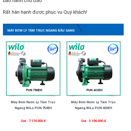
bảo hành chu đáo.
Rất hân hạnh được phục vụ Quý khách!
MÁY BƠM LY TÂM TRỤC NGANG ĐẦU GANG
Máy Bơm Nước Ly Tâm Trục
Máy Bơm Nước Ly Tâm Trục
Ngang WiLo PUN 750EH
Ngang WiLo PUN 403EH
Giá : 7.174.000 đ
Giá : 5.106.000 đ