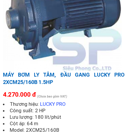
MÁY BƠM LY TÂM, ĐẦU GANG LUCKY PRO
2XCM25/160B 1.5HP
4.270.000 đ
(Chưa bao gồm VAT)
Thương hiệu:
LUCKY PRO
Công suất: 2 HP
Lưu lượng: 180 lít/phút
Cột áp: 64 m
Model:
2XCM25/160B