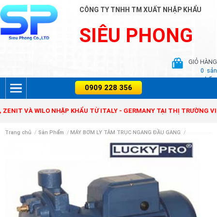
CÔNG TY TNHH TM XUẤT NHẬP KHẨU
SIÊU PHONG
GIỎ HÀNG
0
sản
phẩm
 VÀ WILO NHẬP KHẨU TỪ ITALY - GERMANY TẠI THỊ TRƯỜNG VIỆT NA
Trang chủ
/
Sản Phẩm
/
MÁY BƠM LY TÂM TRỤC NGANG ĐẦU GANG
/