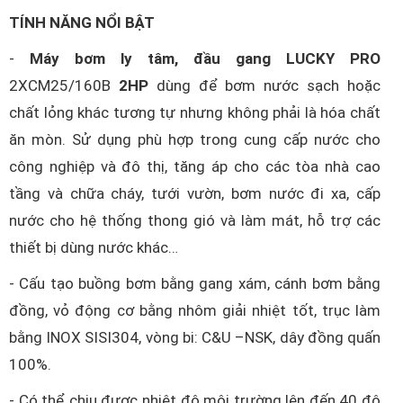
TÍNH NĂNG NỔI BẬT
-
Máy bơm ly tâm, đầu gang LUCKY PRO
2XCM25/160B
2HP
dùng để bơm nước sạch hoặc
chất lỏng khác tương tự nhưng không phải là hóa chất
ăn mòn. Sử dụng phù hợp trong cung cấp nước cho
công nghiệp và đô thị, tăng áp cho các tòa nhà cao
tầng và chữa cháy, tưới vườn, bơm nước đi xa, cấp
nước cho hệ thống thong gió và làm mát, hỗ trợ các
thiết bị dùng nước khác…
- Cấu tạo buồng bơm bằng gang xám, cánh bơm bằng
đồng, vỏ động cơ bằng nhôm giải nhiệt tốt, trục làm
bằng INOX SISI304, vòng bi: C&U –NSK, dây đồng quấn
100%.
- Có thể chịu được nhiệt độ môi trường lên đến 40 độ