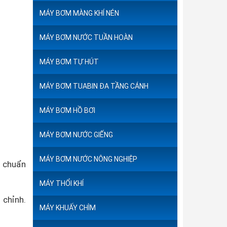
MÁY BƠM MÀNG KHÍ NÉN
MÁY BƠM NƯỚC TUẦN HOÀN
MÁY BƠM TỰ HÚT
MÁY BƠM TUABIN ĐA TẦNG CÁNH
MÁY BƠM HỒ BƠI
MÁY BƠM NƯỚC GIẾNG
MÁY BƠM NƯỚC NÔNG NGHIỆP
, chuẩn
MÁY THỔI KHÍ
 chỉnh.
MÁY KHUẤY CHÌM