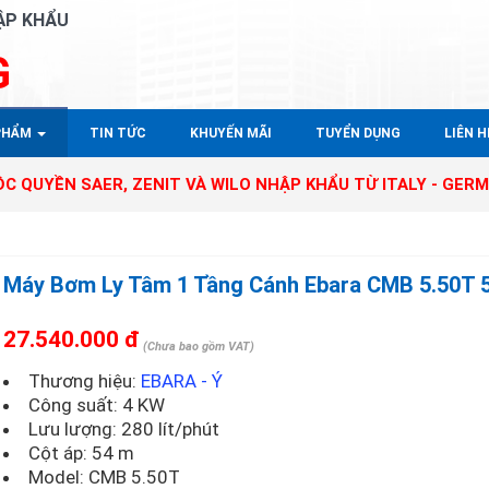
ẬP KHẨU
G
PHẨM
TIN TỨC
KHUYẾN MÃI
TUYỂN DỤNG
LIÊN HÊ
AER, ZENIT VÀ WILO NHẬP KHẨU TỪ ITALY - GERMANY TẠI 
Máy Bơm Ly Tâm 1 Tầng Cánh Ebara CMB 5.50T 
27.540.000 đ
(Chưa bao gồm VAT)
Thương hiệu:
EBARA - Ý
Công suất: 4 KW
Lưu lượng: 280 lít/phút
Cột áp: 54 m
Model:
CMB 5.50T