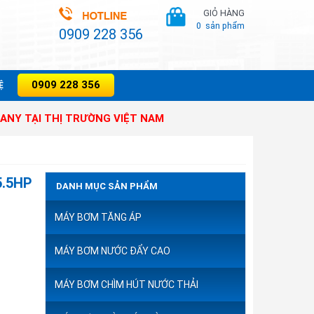
GIỎ HÀNG
0
sản phẩm
0909 228 356
0909 228 356
̣
THỊ TRƯỜNG VIỆT NAM
5.5HP
DANH MỤC SẢN PHẨM
MÁY BƠM TĂNG ÁP
MÁY BƠM NƯỚC ĐẨY CAO
MÁY BƠM CHÌM HÚT NƯỚC THẢI