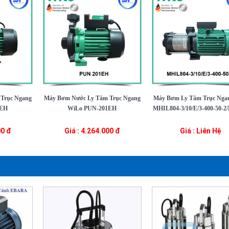
Trục Ngang
Máy Bơm Nước Ly Tâm Trục Ngang
Máy Bơm Ly Tâm Trục Nga
3EH
WiLo PUN-201EH
MHIL804-3/10/E/3-400-50-2/
00 đ
Giá : 4.264.000 đ
Giá : Liên Hệ