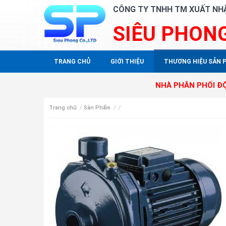
CÔNG TY TNHH TM XUẤT NH
SIÊU PHON
TRANG CHỦ
GIỚI THIỆU
THƯƠNG HIỆU SẢN 
NHÀ PHÂN PHỐI ĐỘC QUYỀN S
Trang chủ
/
Sản Phẩm
/
/