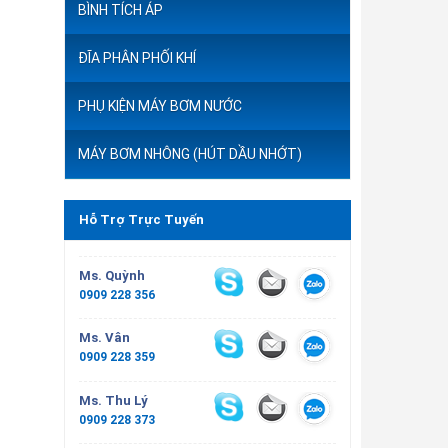
BÌNH TÍCH ÁP
ĐĨA PHÂN PHỐI KHÍ
PHỤ KIỆN MÁY BƠM NƯỚC
MÁY BƠM NHÔNG (HÚT DẦU NHỚT)
Hỗ Trợ Trực Tuyến
Ms. Quỳnh
0909 228 356
Ms. Vân
0909 228 359
Ms. Thu Lý
0909 228 373