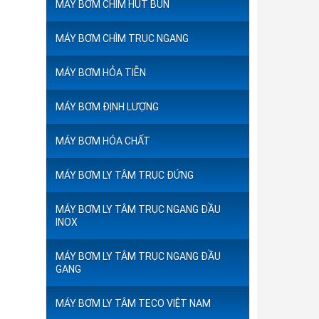
MÁY BƠM CHÌM HÚT BÙN
MÁY BƠM CHÌM TRỤC NGANG
MÁY BƠM HỎA TIỄN
MÁY BƠM ĐỊNH LƯỢNG
MÁY BƠM HÓA CHẤT
MÁY BƠM LY TÂM TRỤC ĐỨNG
MÁY BƠM LY TÂM TRỤC NGANG ĐẦU
INOX
MÁY BƠM LY TÂM TRỤC NGANG ĐẦU
GANG
MÁY BƠM LY TÂM TECO VIỆT NAM