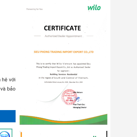
 hệ với
 và bảo