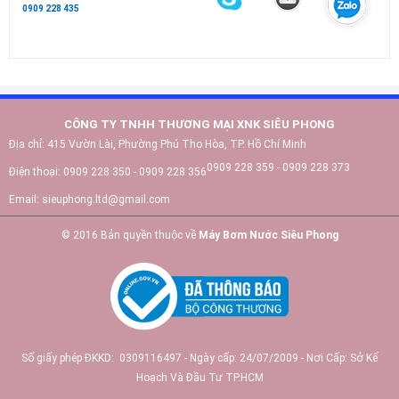
0909 228 435
CÔNG TY TNHH THƯƠNG MẠI XNK SIÊU PHONG
Địa chỉ:
415 Vườn Lài, Phường Phú Thọ Hòa, TP. Hồ Chí Minh
0909 228 359 - 0909 228 373
Điện thoại:
0909 228 350 - 0909 228 356
Email:
sieuphong.ltd@gmail.com
© 2016 Bản quyền thuộc về
Máy Bơm Nước Siêu Phong
Số giấy phép ĐKKD: 0309116497 - Ngày cấp: 24/07/2009 - Nơi Cấp: Sở Kế
Hoạch Và Đầu Tư TP.HCM