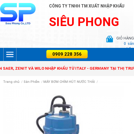
CÔNG TY TNHH TM XUẤT NHẬP KHẨU
SIÊU PHONG
GIỎ HÀNG
0
sản
phẩm
 ZENIT VÀ WILO NHẬP KHẨU TỪ ITALY - GERMANY TẠI THỊ TRƯỜNG V
Trang chủ
/
Sản Phẩm
/
MÁY BƠM CHÌM HÚT NƯỚC THẢI
/