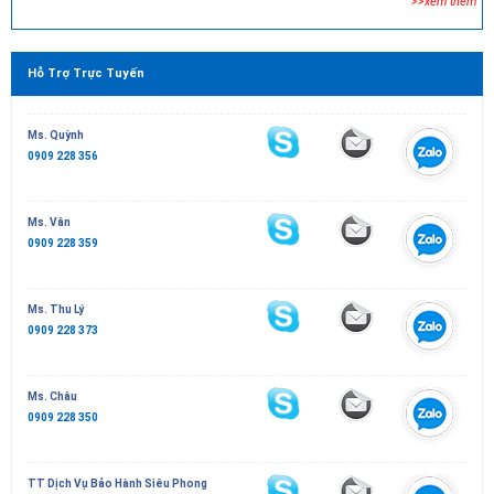
>>xem thêm
Hỗ Trợ Trực Tuyến
Ms. Quỳnh
0909 228 356
Ms. Vân
0909 228 359
Ms. Thu Lý
0909 228 373
Ms. Châu
0909 228 350
TT Dịch Vụ Bảo Hành Siêu Phong