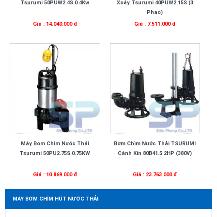
Tsurumi 50PUW2.4S 0.4Kw
Xoáy Tsurumi 40PUW2.15S (3
Phao)
Giá : 14.040.000 đ
Giá : 7.511.000 đ
Máy Bơm Chìm Nước Thải
Bơm Chìm Nước Thải TSURUMI
Tsurumi 50PU2.75S 0.75KW
Cánh Kín 80B41.5 2HP (380V)
Giá : 10.869.000 đ
Giá : 23.763.000 đ
MÁY BƠM CHÌM HÚT NƯỚC THẢI