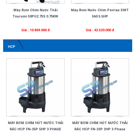
Máy Bơm Chìm Nước Thải
Máy Bơm Nước Chìm Pentax DMT
Tsurumi 50PU2.75S 0.75KW
560 5.5HP
Giá : 10.869.000 đ
Giá : 42.520.000 đ
HCP
MÁY BƠM CHÌM HÚT NƯỚC THẢI
MÁY BƠM CHÌM HÚT NƯỚC THẢI
RÁC HCP FN-35P 5HP 3 PHASE
RÁC HCP FN-33P 3HP 3 Phase