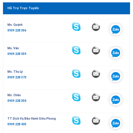
Hỗ Trợ Trực Tuyến
Ms. Quỳnh
0909 228 356
Ms. Vân
0909 228 359
Ms. Thu Lý
0909 228 373
Ms. Châu
0909 228 350
TT Dịch Vụ Bảo Hành Siêu Phong
0909 228 435