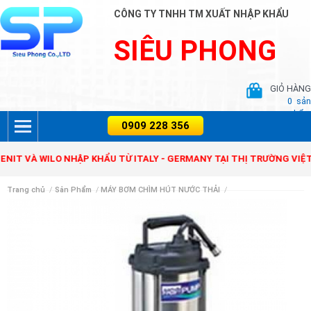
CÔNG TY TNHH TM XUẤT NHẬP KHẨU
SIÊU PHONG
GIỎ HÀNG
0
sản
phẩm
 VÀ WILO NHẬP KHẨU TỪ ITALY - GERMANY TẠI THỊ TRƯỜNG VIỆT NA
Trang chủ
/
Sản Phẩm
/
MÁY BƠM CHÌM HÚT NƯỚC THẢI
/