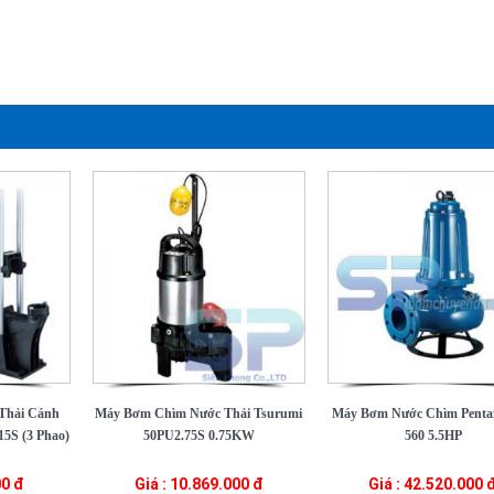
Thải Cánh
Máy Bơm Chìm Nước Thải Tsurumi
Máy Bơm Nước Chìm Pent
5S (3 Phao)
50PU2.75S 0.75KW
560 5.5HP
00 đ
Giá : 10.869.000 đ
Giá : 42.520.000 