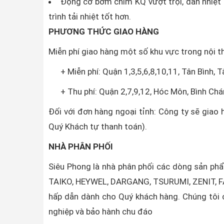
Động cơ bơm chìm KQ vượt trội, dẫn nhiệt t
trình tải nhiệt tốt hơn.
PHƯƠNG THỨC GIAO HÀNG
Miễn phí giao hàng một số khu vực trong nội 
+ Miễn phí: Quận 1,3,5,6,8,10,11, Tân Bình, T
+ Thu phí: Quận 2,7,9,12, Hóc Môn, Bình Chá
Đối với đơn hàng ngoại tỉnh: Công ty sẽ giao 
Quý Khách tự thanh toán).
NHÀ PHÂN PHỐI
Siêu Phong là nhà phân phối các dòng sản p
TAIKO, HEYWEL, DARGANG, TSURUMI, ZENIT, FA
hấp dẫn dành cho Quý khách hàng. Chúng tôi c
nghiệp và bảo hành chu đáo