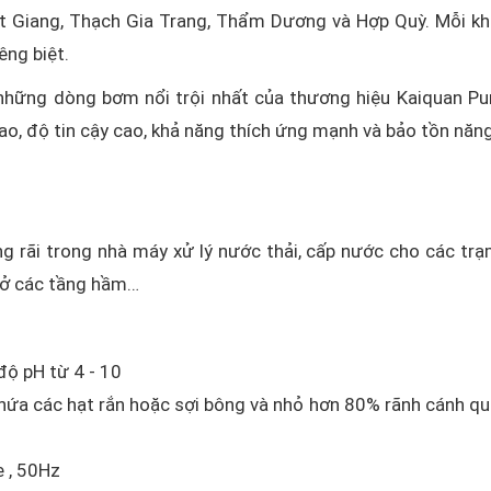
ết Giang, Thạch Gia Trang, Thẩm Dương và Hợp Quỳ. Mỗi k
êng biệt.
hững dòng bơm nổi trội nhất của thương hiệu Kaiquan P
ao, độ tin cậy cao, khả năng thích ứng mạnh và bảo tồn năn
 rãi trong nhà máy xử lý nước thải, cấp nước cho các tr
 ở các tầng hầm…
độ pH từ 4 - 10
hứa các hạt rắn hoặc sợi bông và nhỏ hơn 80% rãnh cánh q
e , 50Hz