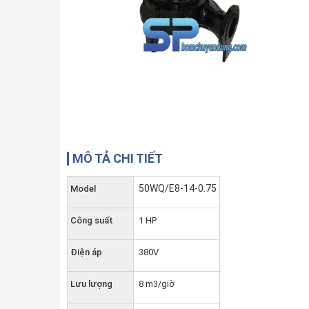
MÔ TẢ CHI TIẾT
50WQ/E8-14-0.75
Model
Công suất
1 HP
Điện áp
380V
Lưu lượng
8 m3/giờ