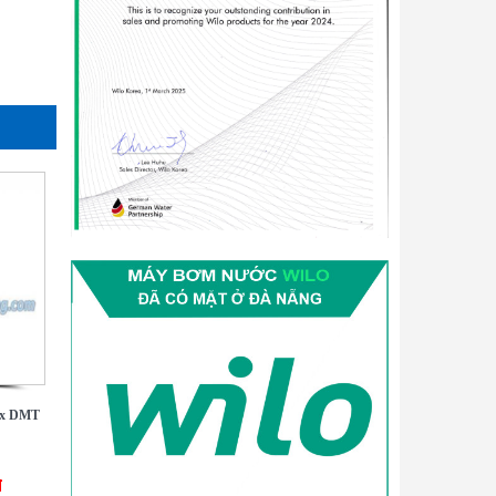
ax DMT
đ