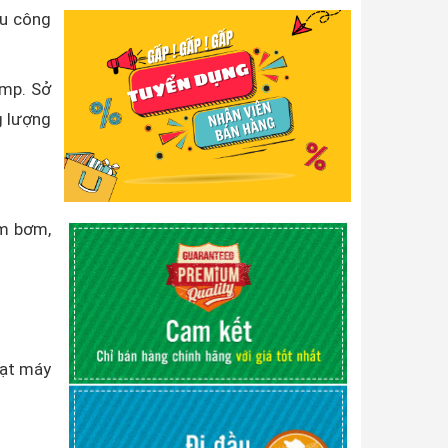
hu công
ump. Sở
g lượng
ạm bơm,
uạt máy