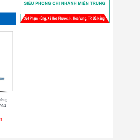
Đứng
90/4
 đ