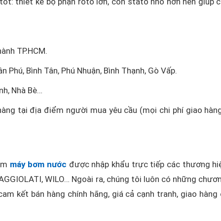
ốt: thiết kế bộ phận roto lớn, còn stato nhỏ hơn nên giúp 
thành TP.HCM.
ân Phú, Bình Tân, Phú Nhuận, Bình Thạnh, Gò Vấp.
nh, Nhà Bè…
hàng tại địa điểm người mua yêu cầu (mọi chi phí giao hàn
hẩm
máy bơm nước
được nhập khẩu trực tiếp các thương hi
GGIOLATI, WILO… Ngoài ra, chúng tôi luôn có những chươn
am kết bán hàng chính hãng, giá cả cạnh tranh, giao hàng