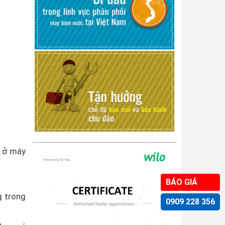
a ở máy
BÁO GIÁ
g trong
0909 228 356