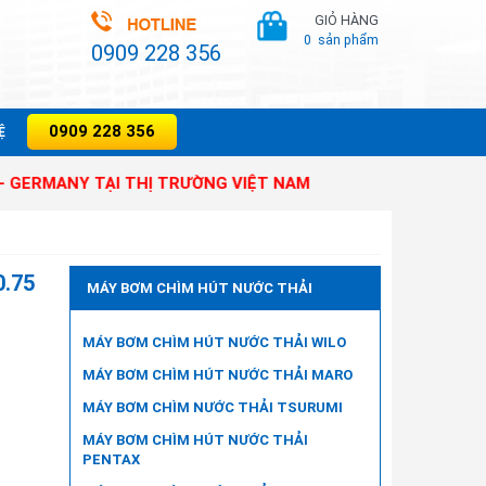
GIỎ HÀNG
0
sản phẩm
0909 228 356
0909 228 356
̣
NY TẠI THỊ TRƯỜNG VIỆT NAM
0.75
MÁY BƠM CHÌM HÚT NƯỚC THẢI
MÁY BƠM CHÌM HÚT NƯỚC THẢI WILO
MÁY BƠM CHÌM HÚT NƯỚC THẢI MARO
MÁY BƠM CHÌM NƯỚC THẢI TSURUMI
MÁY BƠM CHÌM HÚT NƯỚC THẢI
PENTAX