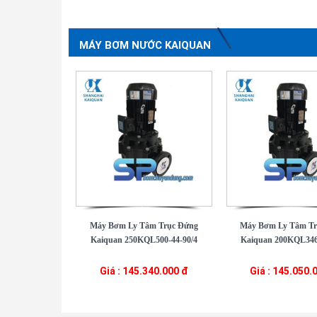
MÁY BƠM NƯỚC KAIQUAN
Máy Bơm Ly Tâm Trục Đứng
Máy Bơm Ly Tâm Tr
Kaiquan 250KQL500-44-90/4
Kaiquan 200KQL346
Giá : 145.340.000 đ
Giá : 145.050.