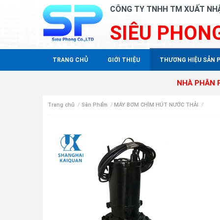
CÔNG TY TNHH TM XUẤT NH
SIÊU PHON
TRANG CHỦ
GIỚI THIỆU
THƯƠNG HIỆU SẢN 
NHÀ PHÂN PHỐI ĐỘC 
Trang chủ
/
Sản Phẩm
/
MÁY BƠM CHÌM HÚT NƯỚC THẢI
/