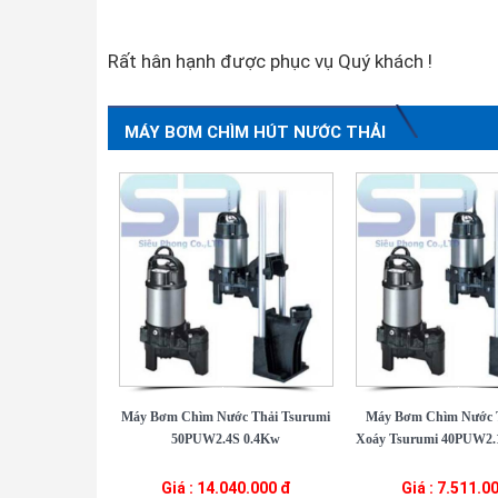
Rất hân hạnh được phục vụ Quý khách !
MÁY BƠM CHÌM HÚT NƯỚC THẢI
Máy Bơm Chìm Nước Thải Tsurumi
Máy Bơm Chìm Nước 
50PUW2.4S 0.4Kw
Xoáy Tsurumi 40PUW2.1
Giá : 14.040.000 đ
Giá : 7.511.0