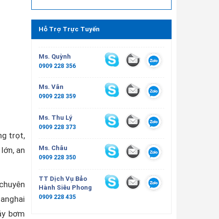
Hỗ Trợ Trực Tuyến
Ms. Quỳnh
0909 228 356
Ms. Vân
0909 228 359
Ms. Thu Lý
0909 228 373
g trọt,
Ms. Châu
lớn, an
0909 228 350
TT Dịch Vụ Bảo
 chuyên
Hành Siêu Phong
0909 228 435
hanghai
Máy bơm