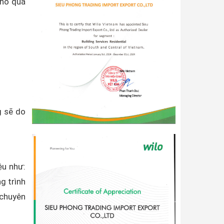
cho quá
g sẽ do
ệu như:
g trình
 chuyên