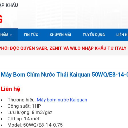
ẬP KHẨU
G
PHẨM
TIN TỨC
KHUYẾN MÃI
TUYỂN DỤNG
LIÊN HÊ
QUYỀN SAER, ZENIT VÀ WILO NHẬP KHẨU TỪ ITALY - GERMA
Máy Bơm Chìm Nước Thải Kaiquan 50WQ/E8-14-
Liên hệ
Thương hiệu:
Máy bơm nước Kaiquan
Công suất: 1HP
Lưu lượng: 8 m3/giờ
Cột áp: 14 mét
Model:
50WQ/E8-14-0.75