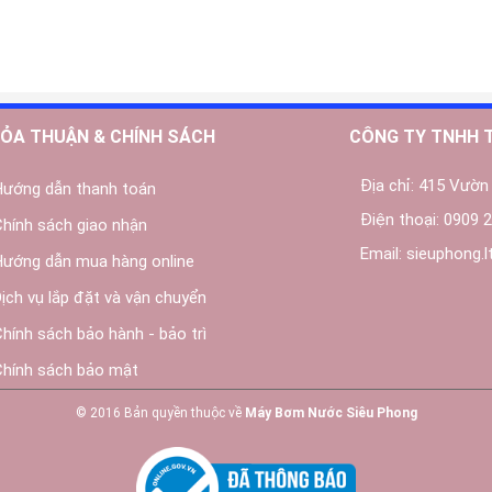
ỎA THUẬN & CHÍNH SÁCH
CÔNG TY TNHH 
Địa chỉ:
415 Vườn 
Hướng dẫn thanh toán
Điện thoại:
0909 2
Chính sách giao nhận
Email:
sieuphong.
Hướng dẫn mua hàng online
Dịch vụ lắp đặt và vận chuyển
Chính sách bảo hành - bảo trì
Chính sách bảo mật
© 2016 Bản quyền thuộc về
Máy Bơm Nước Siêu Phong