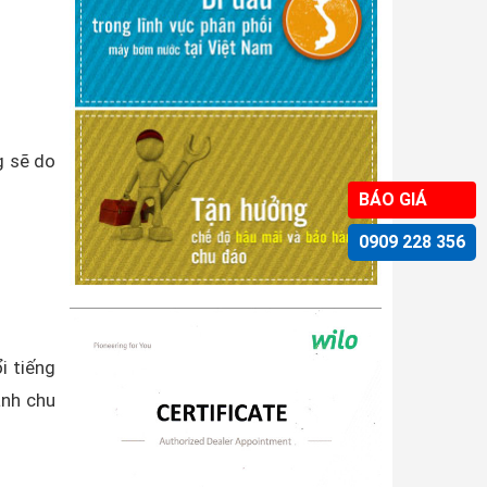
g sẽ do
BÁO GIÁ
0909 228 356
i tiếng
ành chu