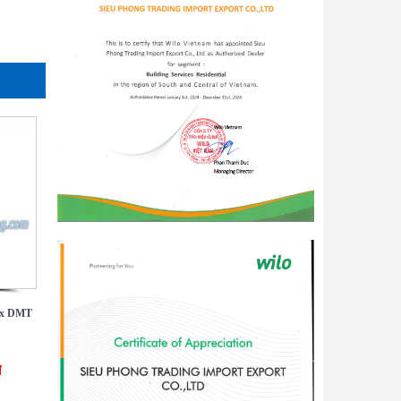
ax DMT
đ