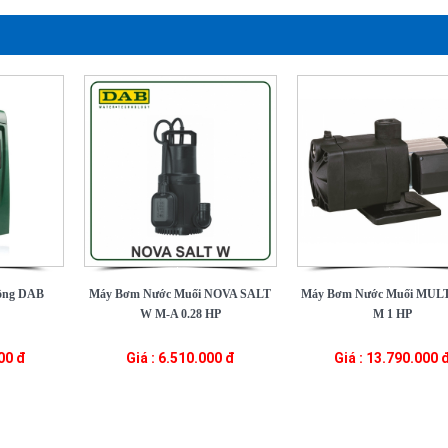
ộng DAB
Máy Bơm Nước Muối NOVA SALT
Máy Bơm Nước Muối MUL
W M-A 0.28 HP
M 1 HP
000 đ
Giá : 6.510.000 đ
Giá : 13.790.000 