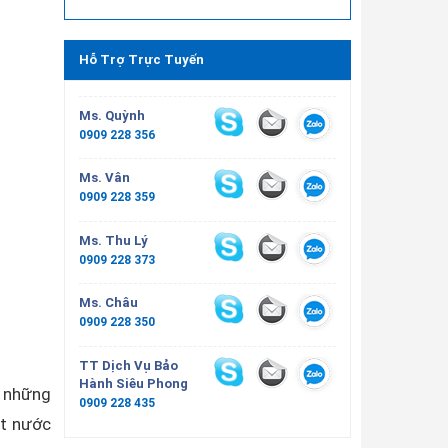
Hỗ Trợ Trực Tuyến
Ms. Quỳnh
0909 228 356
Ms. Vân
0909 228 359
Ms. Thu Lý
0909 228 373
Ms. Châu
0909 228 350
TT Dịch Vụ Bảo
Hành Siêu Phong
g những
0909 228 435
út nước