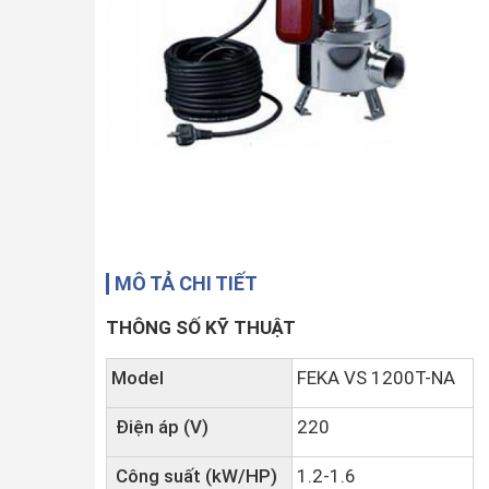
MÔ TẢ CHI TIẾT
THÔNG SỐ KỸ THUẬT
Model
FEKA VS 1200T-NA
Điện áp (V)
220
Công suất (kW/HP)
1.2-1.6