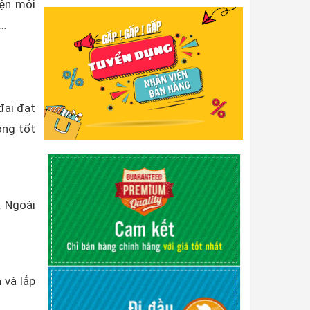
iện môi
,…
đại đạt
ộng tốt
. Ngoài
 và lắp