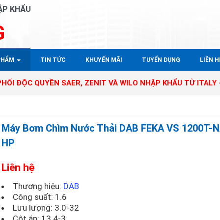
ẬP KHẨU
G
PHẨM
TIN TỨC
KHUYẾN MÃI
TUYỂN DỤNG
LIÊN HÊ
QUYỀN SAER, ZENIT VÀ WILO NHẬP KHẨU TỪ ITALY - GERMA
Máy Bơm Chìm Nước Thải DAB FEKA VS 1200T-N
HP
Liên hệ
Thương hiệu:
DAB
Công suất: 1.6
Lưu lượng: 3.0-32
Cột áp: 13.4-3