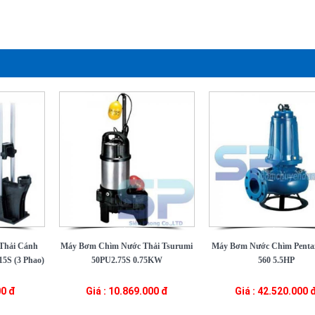
Thải Cánh
Máy Bơm Chìm Nước Thải Tsurumi
Máy Bơm Nước Chìm Pent
5S (3 Phao)
50PU2.75S 0.75KW
560 5.5HP
00 đ
Giá : 10.869.000 đ
Giá : 42.520.000 