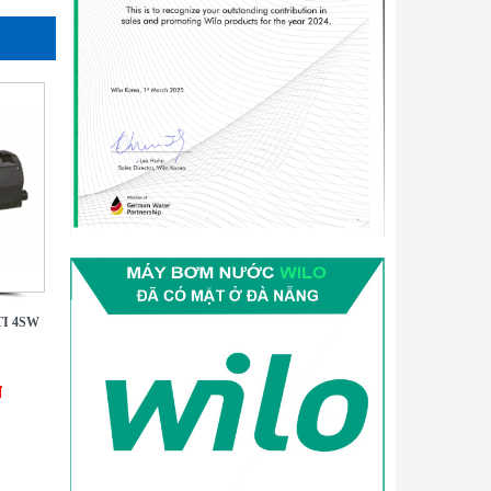
TI 4SW
đ