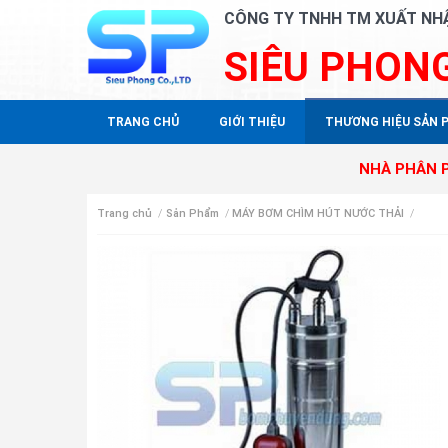
CÔNG TY TNHH TM XUẤT NH
SIÊU PHON
TRANG CHỦ
GIỚI THIỆU
THƯƠNG HIỆU SẢN 
NHÀ PHÂN PHỐI ĐỘC 
Trang chủ
/
Sản Phẩm
/
MÁY BƠM CHÌM HÚT NƯỚC THẢI
/