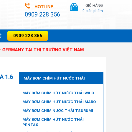
GIỎ HÀNG
0
sản phẩm
0909 228 356
0909 228 356
̣
NY TẠI THỊ TRƯỜNG VIỆT NAM
A 1.6
MÁY BƠM CHÌM HÚT NƯỚC THẢI
MÁY BƠM CHÌM HÚT NƯỚC THẢI WILO
MÁY BƠM CHÌM HÚT NƯỚC THẢI MARO
MÁY BƠM CHÌM NƯỚC THẢI TSURUMI
MÁY BƠM CHÌM HÚT NƯỚC THẢI
PENTAX