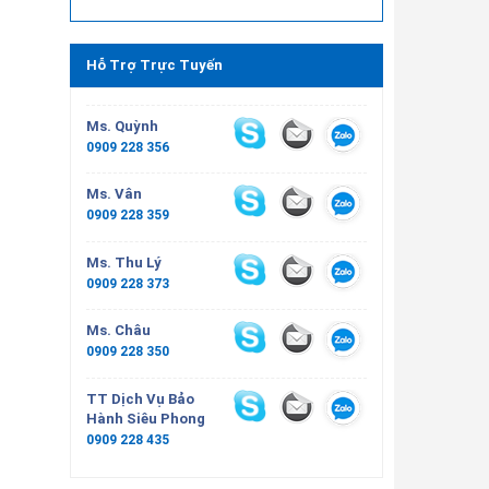
Hỗ Trợ Trực Tuyến
Ms. Quỳnh
0909 228 356
Ms. Vân
0909 228 359
Ms. Thu Lý
0909 228 373
Ms. Châu
0909 228 350
TT Dịch Vụ Bảo
Hành Siêu Phong
0909 228 435