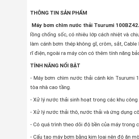
THÔNG TIN SẢN PHẨM
Máy bơm chìm nước thải Tsurumi 100BZ42
lồng chống sốc, có nhiêu lớp cách nhiệt và ch
làm cánh bơm thép không gĩ, crôm, sắt, Cable
rĩ điện, ngoài ra máy còn có thêm tính năng b
TÍNH NĂNG NỔI BẬT
- Máy bơm chìm nước thải cánh kín Tsurumi 
tòa nhà cao tầng.
- Xử lý nước thải sinh hoạt trong các khu côn
- Xử lý nước thải thô, nước thải và ứng dụng c
- Có quá trình theo dõi độ bền của máy trong c
- Cấu tạo máy bơm bằng kim loại nên độ ăn m