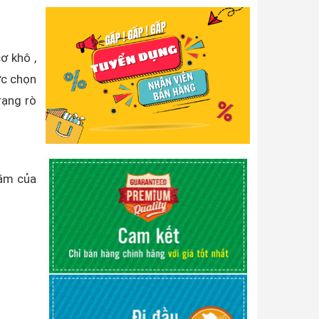
ơ khô ,
ợc chọn
rạng rò
hầm của