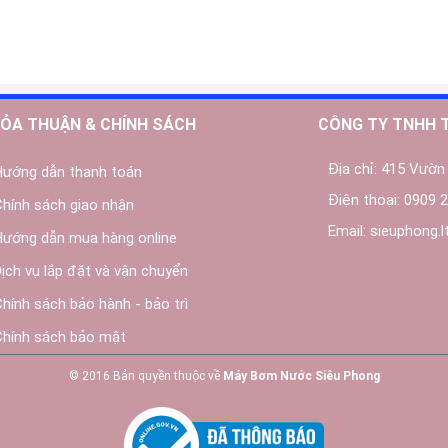
ỎA THUẬN & CHÍNH SÁCH
CÔNG TY TNHH 
Địa chỉ:
415 Vườn 
Hướng dẫn thanh toán
Điện thoại:
0909 2
Chính sách giao nhận
Email:
sieuphong.
Hướng dẫn mua hàng online
Dịch vụ lắp đặt và vận chuyển
Chính sách bảo hành - bảo trì
Chính sách bảo mật
© 2016 Bản quyền thuộc về
Máy Bơm Nước Siêu Phong