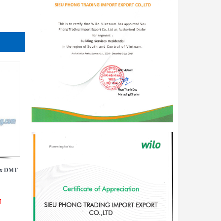
ax DMT
đ