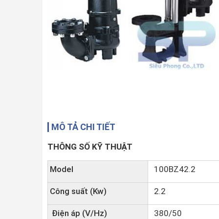
MÔ TẢ CHI TIẾT
THÔNG SỐ KỸ THUẬT
Model
100BZ42.2
Công suất (Kw)
2.2
Điện áp (V/Hz)
380/50