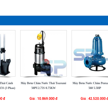
Thải Cánh
Máy Bơm Chìm Nước Thải Tsurumi
Máy Bơm Nước Chìm Pent
5S (3 Phao)
50PU2.75S 0.75KW
560 5.5HP
00 đ
Giá : 10.869.000 đ
Giá : 42.520.000 