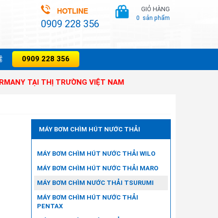
GIỎ HÀNG
0
sản phẩm
0909 228 356
0909 228 356
̣
ẠI THỊ TRƯỜNG VIỆT NAM
MÁY BƠM CHÌM HÚT NƯỚC THẢI
MÁY BƠM CHÌM HÚT NƯỚC THẢI WILO
MÁY BƠM CHÌM HÚT NƯỚC THẢI MARO
MÁY BƠM CHÌM NƯỚC THẢI TSURUMI
MÁY BƠM CHÌM HÚT NƯỚC THẢI
PENTAX