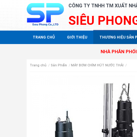
CÔNG TY TNHH TM XUẤT NH
SIÊU PHON
TRANG CHỦ
GIỚI THIỆU
THƯƠNG HIỆU SẢN 
NHÀ PHÂN PHỐI ĐỘC QUYỀ
Trang chủ
/
Sản Phẩm
/
MÁY BƠM CHÌM HÚT NƯỚC THẢI
/