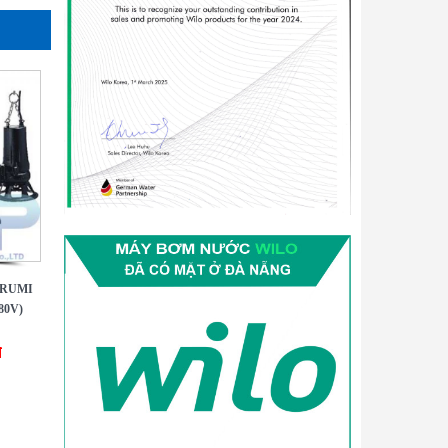
URUMI
80V)
đ