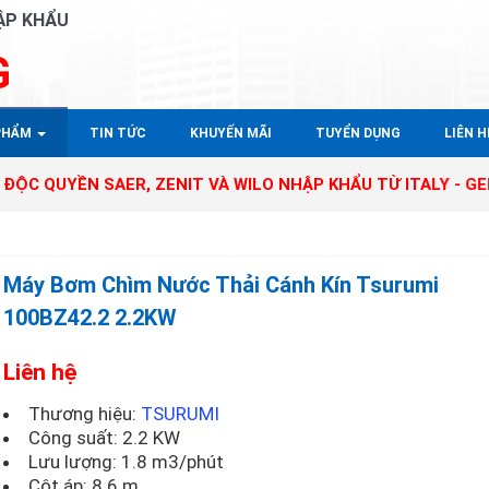
ẬP KHẨU
G
PHẨM
TIN TỨC
KHUYẾN MÃI
TUYỂN DỤNG
LIÊN HÊ
N SAER, ZENIT VÀ WILO NHẬP KHẨU TỪ ITALY - GERMANY T
Máy Bơm Chìm Nước Thải Cánh Kín Tsurumi
100BZ42.2 2.2KW
Liên hệ
Thương hiệu:
TSURUMI
Công suất: 2.2 KW
Lưu lượng: 1.8 m3/phút
Cột áp: 8.6 m