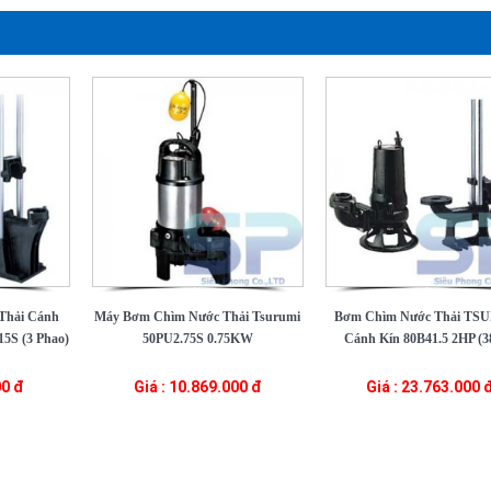
Thải Cánh
Máy Bơm Chìm Nước Thải Tsurumi
Bơm Chìm Nước Thải TS
5S (3 Phao)
50PU2.75S 0.75KW
Cánh Kín 80B41.5 2HP (3
00 đ
Giá : 10.869.000 đ
Giá : 23.763.000 