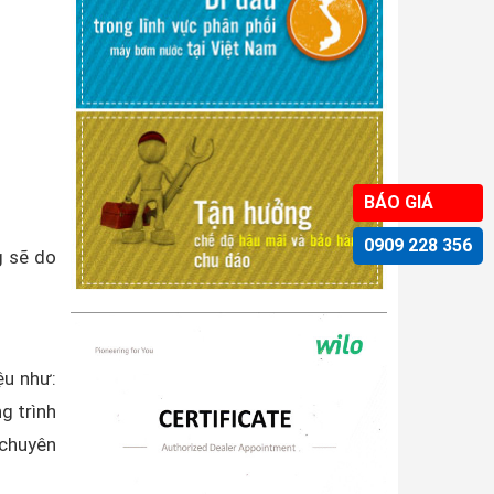
BÁO GIÁ
0909 228 356
g sẽ do
ệu như:
g trình
 chuyên