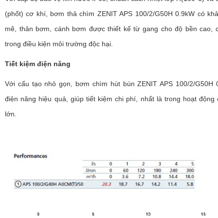
(phốt) cơ khí, bơm thả chìm ZENIT APS 100/2/G50H 0.9kW có kh
mẽ, thân bơm, cánh bơm được thiết kế từ gang cho độ bền cao,
trong điều kiện môi trường độc hại.
Tiết kiệm điện năng
Với cấu tạo nhỏ gọn, bơm chìm hút bùn ZENIT APS 100/2/G50H 0
điện năng hiệu quả, giúp tiết kiệm chi phí, nhất là trong hoạt độn
lớn.