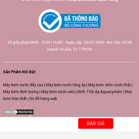
Số giấy phép ĐKKD: 0309116497 - Ngày cấp: 24/07/2009 - Nơi Cấp: Sở Kế
Hoạch Và Đầu Tư TP.HCM
Sản Phẩm Nổi Bật
Máy bơm nước đẩy cao
|
Máy bơm nước tăng áp
|
Máy bơm chìm nước thải
|
Máy bơm định lượng
|
Máy bơm nước wilo
|
Bình Tích Áp Aquasystem
|
Máy
bơm hóa chất
|
Sơ đồ trang web
BÁO GIÁ
66tv
https://51.79.157.238/