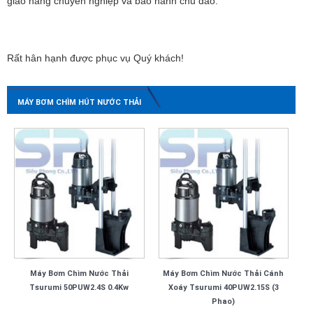
giao hàng chuyên nghiệp và bảo hành chu đáo.
Rất hân hạnh được phục vụ Quý khách!
MÁY BƠM CHÌM HÚT NƯỚC THẢI
Máy Bơm Chìm Nước Thải
Máy Bơm Chìm Nước Thải Cánh
Tsurumi 50PUW2.4S 0.4Kw
Xoáy Tsurumi 40PUW2.15S (3
Phao)