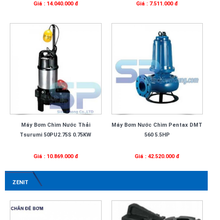
Giá : 14.040.000 đ
Giá : 7.511.000 đ
Máy Bơm Chìm Nước Thải
Máy Bơm Nước Chìm Pentax DMT
Tsurumi 50PU2.75S 0.75KW
560 5.5HP
Giá : 10.869.000 đ
Giá : 42.520.000 đ
ZENIT