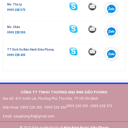
Ms. Thu Lý
0909 228 373
Ms. Châu
0909 228 350
TT Dịch Vụ Bảo Hành Siêu Phong
0909 228 435
CÔNG TY TNHH THƯƠNG MẠI XNK SIÊU PHONG
Địa chỉ:
415 Vườn Lài, Phường Phú Thọ Hòa, TP. Hồ Chí Minh
0909 228 359 - 0909 228 373
Điện thoại:
0909 228 350 - 0909 228 356
Email:
sieuphong.ltd@gmail.com
© 2016 Bản quyền thuộc về
Máy Bơm Nước Siêu Phong