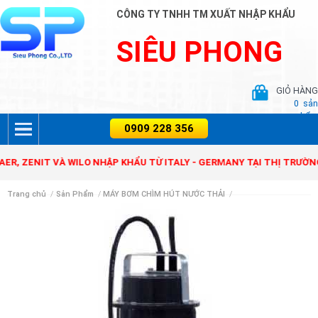
CÔNG TY TNHH TM XUẤT NHẬP KHẨU
SIÊU PHONG
GIỎ HÀNG
0
sản
phẩm
NIT VÀ WILO NHẬP KHẨU TỪ ITALY - GERMANY TẠI THỊ TRƯỜNG VIỆ
Trang chủ
/
Sản Phẩm
/
MÁY BƠM CHÌM HÚT NƯỚC THẢI
/