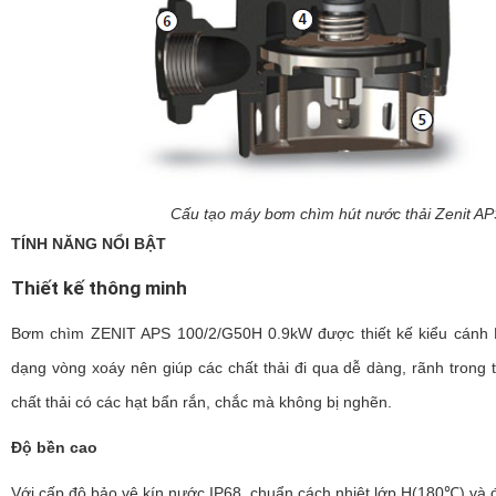
Cấu tạo máy bơm chìm hút nước thải Zenit A
TÍNH NĂNG NỔI BẬT
Thiết kế thông minh
Bơm chìm ZENIT APS 100/2/G50H 0.9kW được thiết kế kiểu cán
dạng vòng xoáy nên giúp các chất thải đi qua dễ dàng, rãnh tron
chất thải có các hạt bẩn rắn, chắc mà không bị nghẽn.
Độ bền cao
Với cấp độ bảo vệ kín nước IP68, chuẩn cách nhiệt lớp H(180℃) và đ