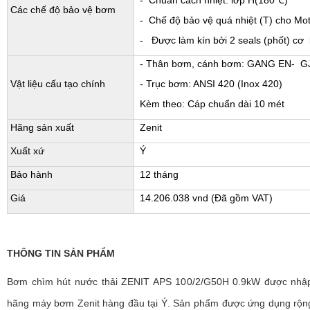
- Chuẩn cách nhiệt: lớp H(180℃)
Các chế độ bảo vệ bơm
- Chế độ bảo vệ quá nhiệt (T) cho Mot
- Được làm kín bởi 2 seals (phốt) cơ 
- Thân bơm, cánh bơm: GANG EN- G
Vật liệu cấu tạo chính
- Trục bơm: ANSI 420 (Inox 420)
Kèm theo: Cáp chuẩn dài 10 mét
Hãng sản xuất
Zenit
Xuất xứ
Ý
Bảo hành
12 tháng
Giá
14.206.038 vnd (Đã gồm VAT)
THÔNG TIN SẢN PHẨM
Bơm chìm hút nước thải ZENIT APS 100/2/G50H 0.9kW được nhập
hãng máy bơm Zenit hàng đầu tại Ý. Sản phẩm được ứng dụng rộng 