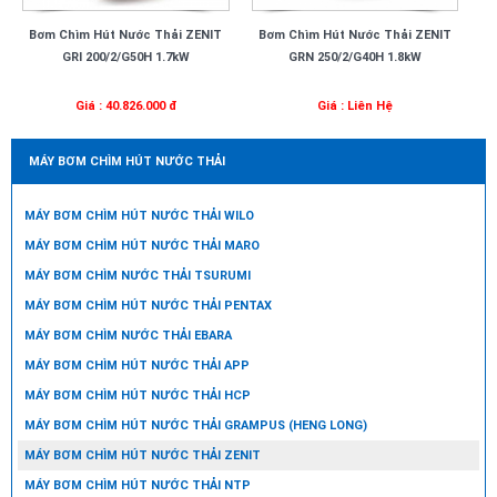
Bơm Chìm Hút Nước Thải ZENIT
Bơm Chìm Hút Nước Thải ZENIT
GRI 200/2/G50H 1.7kW
GRN 250/2/G40H 1.8kW
Giá : 40.826.000 đ
Giá : Liên Hệ
MÁY BƠM CHÌM HÚT NƯỚC THẢI
MÁY BƠM CHÌM HÚT NƯỚC THẢI WILO
MÁY BƠM CHÌM HÚT NƯỚC THẢI MARO
MÁY BƠM CHÌM NƯỚC THẢI TSURUMI
MÁY BƠM CHÌM HÚT NƯỚC THẢI PENTAX
MÁY BƠM CHÌM NƯỚC THẢI EBARA
MÁY BƠM CHÌM HÚT NƯỚC THẢI APP
MÁY BƠM CHÌM HÚT NƯỚC THẢI HCP
MÁY BƠM CHÌM HÚT NƯỚC THẢI GRAMPUS (HENG LONG)
MÁY BƠM CHÌM HÚT NƯỚC THẢI ZENIT
MÁY BƠM CHÌM HÚT NƯỚC THẢI NTP