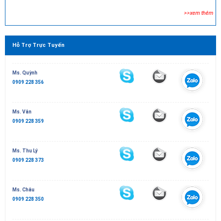
>>xem thêm
Hỗ Trợ Trực Tuyến
Ms. Quỳnh
0909 228 356
Ms. Vân
0909 228 359
Ms. Thu Lý
0909 228 373
Ms. Châu
0909 228 350