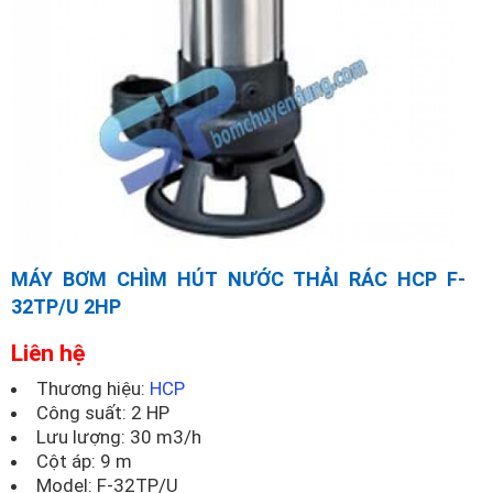
MÁY BƠM CHÌM HÚT NƯỚC THẢI RÁC HCP F-
32TP/U 2HP
Liên hệ
Thương hiệu:
HCP
Công suất: 2 HP
Lưu lượng: 30 m3/h
Cột áp: 9 m
Model:
F-32TP/U