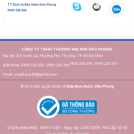
TT Dịch Vụ Bảo Hành Siêu Phong
0909 228 435
CÔNG TY TNHH THƯƠNG MẠI XNK SIÊU PHONG
Địa chỉ:
415 Vườn Lài, Phường Phú Thọ Hòa, TP. Hồ Chí Minh
0909 228 359 - 0909 228 373
Điện thoại:
0909 228 350 - 0909 228 356
Email:
sieuphong.ltd@gmail.com
© 2016 Bản quyền thuộc về
Máy Bơm Nước Siêu Phong
Số giấy phép ĐKKD: 0309116497 - Ngày cấp: 24/07/2009 - Nơi Cấp: Sở Kế