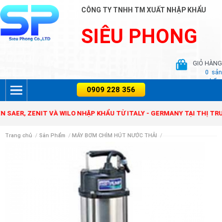
CÔNG TY TNHH TM XUẤT NHẬP KHẨU
SIÊU PHONG
GIỎ HÀNG
0
sản
phẩm
, ZENIT VÀ WILO NHẬP KHẨU TỪ ITALY - GERMANY TẠI THỊ TRƯỜNG
Trang chủ
/
Sản Phẩm
/
MÁY BƠM CHÌM HÚT NƯỚC THẢI
/