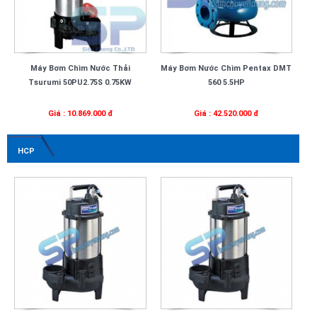
Máy Bơm Chìm Nước Thải
Máy Bơm Nước Chìm Pentax DMT
Tsurumi 50PU2.75S 0.75KW
560 5.5HP
Giá : 10.869.000 đ
Giá : 42.520.000 đ
HCP