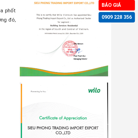
BÁO GIÁ
ủa phốt
0909 228 356
ờng đó,