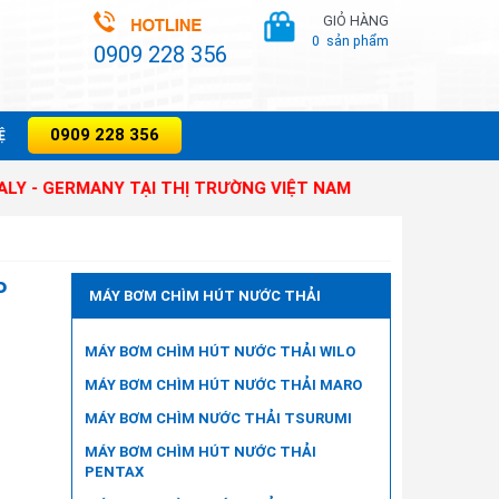
GIỎ HÀNG
0
sản phẩm
0909 228 356
0909 228 356
̣
RMANY TẠI THỊ TRƯỜNG VIỆT NAM
P
MÁY BƠM CHÌM HÚT NƯỚC THẢI
MÁY BƠM CHÌM HÚT NƯỚC THẢI WILO
MÁY BƠM CHÌM HÚT NƯỚC THẢI MARO
MÁY BƠM CHÌM NƯỚC THẢI TSURUMI
MÁY BƠM CHÌM HÚT NƯỚC THẢI
PENTAX