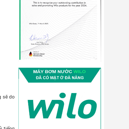
g sẽ do
i tiếng