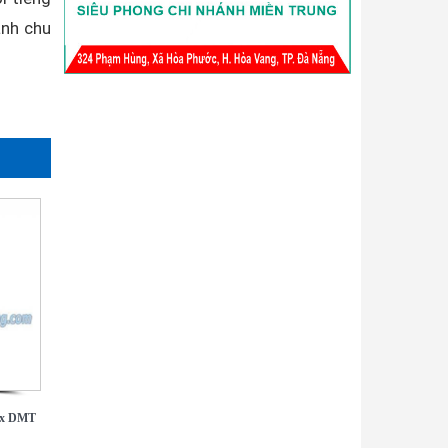
ành chu
ax DMT