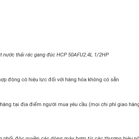
t nước thải rác gang đúc HCP 50AFU2.4L 1/2HP
hợp động có hiệu lực đối với hàng hóa không có sẵn
o hàng tại địa điểm người mua yêu cầu (mọi chi phí giao hàn
 phối độc quyền các dòng máy bơm từ các thương hiệu nổ