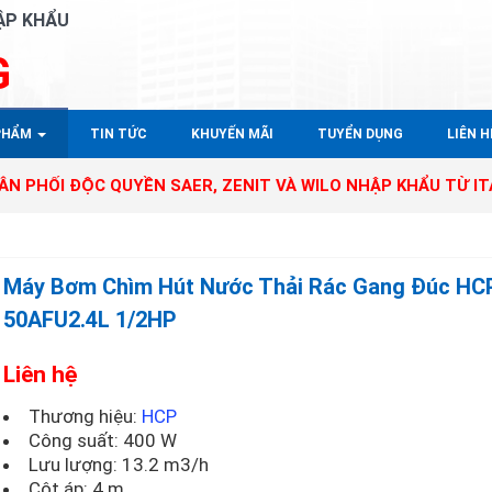
ẬP KHẨU
G
PHẨM
TIN TỨC
KHUYẾN MÃI
TUYỂN DỤNG
LIÊN HÊ
ỘC QUYỀN SAER, ZENIT VÀ WILO NHẬP KHẨU TỪ ITALY - GE
Máy Bơm Chìm Hút Nước Thải Rác Gang Đúc HC
50AFU2.4L 1/2HP
Liên hệ
Thương hiệu:
HCP
Công suất: 400 W
Lưu lượng: 13.2 m3/h
Cột áp: 4 m