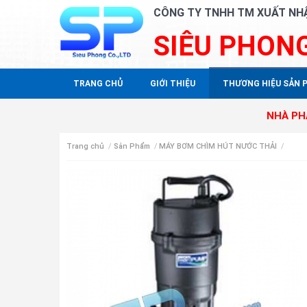
CÔNG TY TNHH TM XUẤT NH
SIÊU PHON
TRANG CHỦ
GIỚI THIỆU
THƯƠNG HIỆU SẢN 
NHÀ PHÂN PHỐI Đ
Trang chủ
/
Sản Phẩm
/
MÁY BƠM CHÌM HÚT NƯỚC THẢI
/