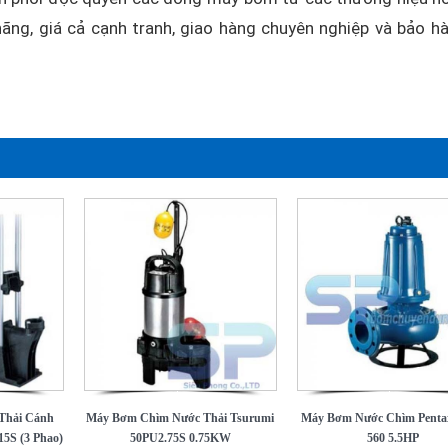
ãng, giá cả cạnh tranh, giao hàng chuyên nghiệp và bảo h
Thải Cánh
Máy Bơm Chìm Nước Thải Tsurumi
Máy Bơm Nước Chìm Pent
5S (3 Phao)
50PU2.75S 0.75KW
560 5.5HP