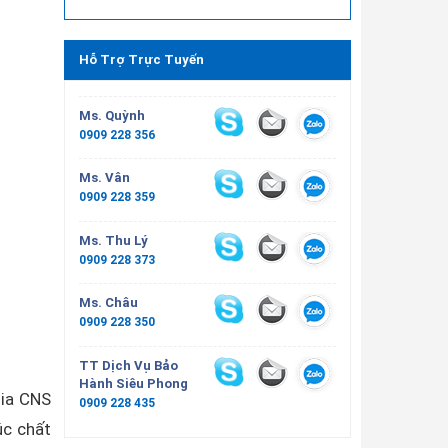
Hỗ Trợ Trực Tuyến
Ms. Quỳnh
0909 228 356
Ms. Vân
0909 228 359
Ms. Thu Lý
0909 228 373
Ms. Châu
0909 228 350
TT Dịch Vụ Bảo
Hành Siêu Phong
gia CNS
0909 228 435
úc chất