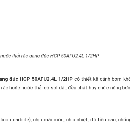
 nước thải rác gang đúc HCP 50AFU2.4L 1/2HP
gang đúc HCP 50AFU2.4L 1/2HP
có thiết kế cánh bơm kh
i rác hoặc nước thải có sợi dài, đều phát huy chức năng b
ilicon carbide), chịu mài mòn, chịu nhiệt, độ bền cao, chố