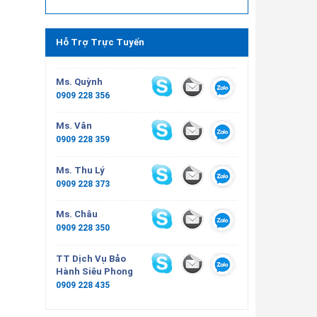
Hỗ Trợ Trực Tuyến
Ms. Quỳnh
0909 228 356
Ms. Vân
0909 228 359
Ms. Thu Lý
0909 228 373
Ms. Châu
0909 228 350
TT Dịch Vụ Bảo
Hành Siêu Phong
0909 228 435