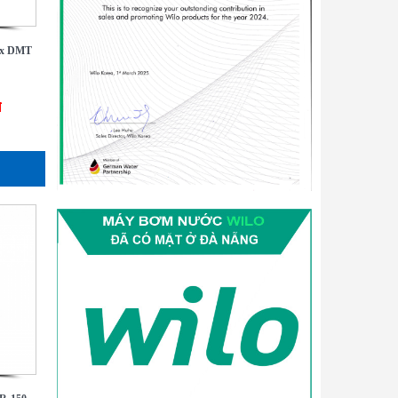
ax DMT
đ