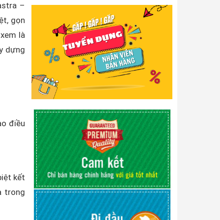
stra –
ệt, gọn
xem là
ây dựng
ạo điều
iệt kết
a trong