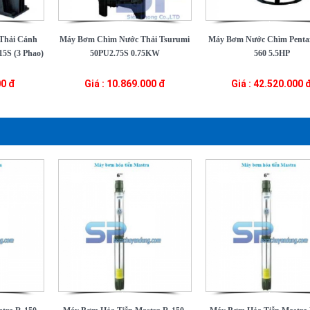
Thải Cánh
Máy Bơm Chìm Nước Thải Tsurumi
Máy Bơm Nước Chìm Pent
5S (3 Phao)
50PU2.75S 0.75KW
560 5.5HP
00 đ
Giá : 10.869.000 đ
Giá : 42.520.000 