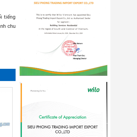
i tiếng
ành chu