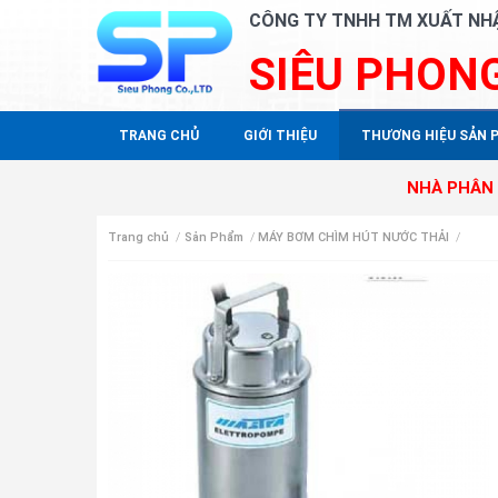
CÔNG TY TNHH TM XUẤT NH
SIÊU PHON
TRANG CHỦ
GIỚI THIỆU
THƯƠNG HIỆU SẢN 
NHÀ PHÂN PHỐI ĐỘC
Trang chủ
/
Sản Phẩm
/
MÁY BƠM CHÌM HÚT NƯỚC THẢI
/