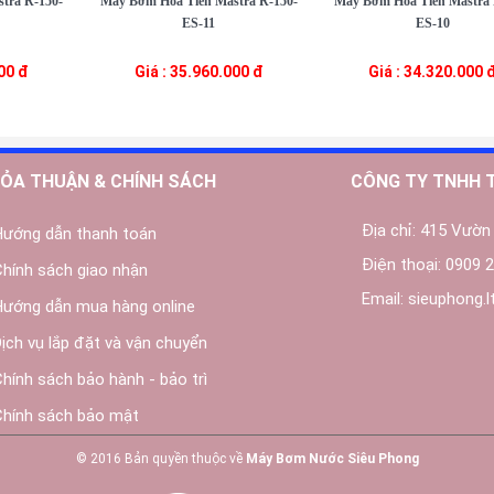
tra R-150-
Máy Bơm Hỏa Tiễn Mastra R-150-
Máy Bơm Hỏa Tiễn Mastra 
ES-11
ES-10
000 đ
Giá : 35.960.000 đ
Giá : 34.320.000 
ỎA THUẬN & CHÍNH SÁCH
CÔNG TY TNHH 
Địa chỉ:
415 Vườn 
Hướng dẫn thanh toán
Điện thoại:
0909 2
Chính sách giao nhận
Email:
sieuphong.
Hướng dẫn mua hàng online
Dịch vụ lắp đặt và vận chuyển
Chính sách bảo hành - bảo trì
Chính sách bảo mật
© 2016 Bản quyền thuộc về
Máy Bơm Nước Siêu Phong