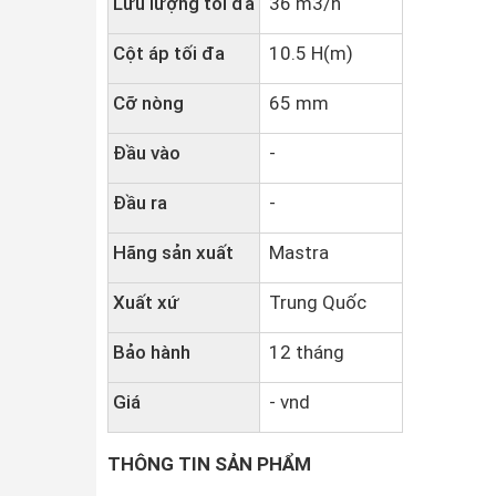
Lưu lượng tối đa
36 m3/h
Cột áp tối đa
10.5 H(m)
Cỡ nòng
65 mm
Đầu vào
-
Đầu ra
-
Hãng sản xuất
Mastra
Xuất xứ
Trung Quốc
Bảo hành
12 tháng
Giá
- vnd
THÔNG TIN SẢN PHẨM