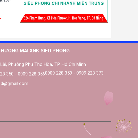
R-150-
đ
THƯƠNG MẠI XNK SIÊU PHONG
Lài, Phường Phú Thọ Hòa, TP. Hồ Chí Minh
0909 228 359 - 0909 228 373
28 350 - 0909 228 356
ltd@gmail.com