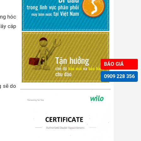
ỏng hóc
ây cáp
BÁO GIÁ
0909 228 356
g sẽ do