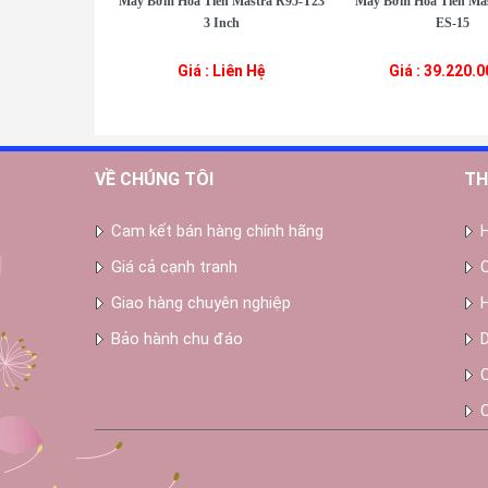
Máy Bơm Hỏa Tiễn Mastra R95-T23
Máy Bơm Hỏa Tiễn Mas
3 Inch
ES-15
Giá : Liên Hệ
Giá : 39.220.
VỀ CHÚNG TÔI
TH
Cam kết bán hàng chính hãng
Giá cả cạnh tranh
Giao hàng chuyên nghiệp
Bảo hành chu đáo