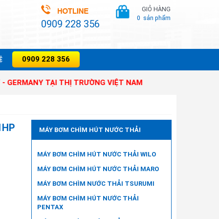
GIỎ HÀNG
0
sản phẩm
0909 228 356
0909 228 356
̣
NY TẠI THỊ TRƯỜNG VIỆT NAM
1HP
MÁY BƠM CHÌM HÚT NƯỚC THẢI
MÁY BƠM CHÌM HÚT NƯỚC THẢI WILO
MÁY BƠM CHÌM HÚT NƯỚC THẢI MARO
MÁY BƠM CHÌM NƯỚC THẢI TSURUMI
MÁY BƠM CHÌM HÚT NƯỚC THẢI
PENTAX