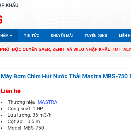
ẬP KHẨU
G
PHẨM
TIN TỨC
KHUYẾN MÃI
TUYỂN DỤNG
LIÊN HÊ
 QUYỀN SAER, ZENIT VÀ WILO NHẬP KHẨU TỪ ITALY - GERMA
Máy Bơm Chìm Hút Nước Thải Mastra MBS-750 
Liên hệ
Thương hiệu:
MASTRA
Công suất: 1 HP
Lưu lượng: 36 m3/h
Cột áp: 10.5 m
Model:
MBS-750